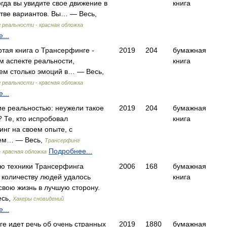
огда вы увидите свое движение в
книга
тве вариантов. Вы… — Весь,
 реальности - красная обложка
...
ртая книга о Трансерфинге -
2019
204
бумажная
м аспекте реальности,
книга
ем столько эмоций в… — Весь,
 реальности - красная обложка
...
е реальностью: неужели такое
2019
204
бумажная
 Те, кто испробовал
книга
нг на своем опыте, с
ем… — Весь,
Трансерфинг
Подробнее...
- красная обложка
ю техники Трансерфинга
2006
168
бумажная
количеству людей удалось
книга
свою жизнь в лучшую сторону.
сь,
Хакеры сновидений
...
иге идет речь об очень странных
2019
1880
бумажная