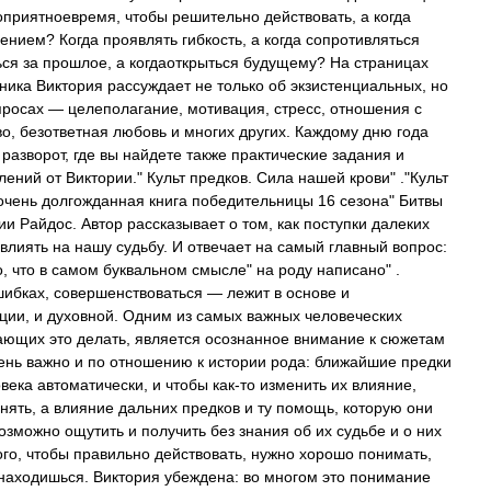
оприятноевремя, чтобы решительно действовать, а когда
ением? Когда проявлять гибкость, а когда сопротивляться
ься за прошлое, а когдаоткрыться будущему? На страницах
ника Виктория рассуждает не только об экзистенциальных, но
просах — целеполагание, мотивация, стресс, отношения с
о, безответная любовь и многих других. Каждому дню года
азворот, где вы найдете также практические задания и
ний от Виктории." Культ предков. Сила нашей крови" ."Культ
очень долгожданная книга победительницы 16 сезона" Битвы
ии Райдос. Автор рассказывает о том, как поступки далеких
влиять на нашу судьбу. И отвечает на самый главный вопрос:
, что в самом буквальном смысле" на роду написано" .
шибках, совершенствоваться — лежит в основе и
ции, и духовной. Одним из самых важных человеческих
ающих это делать, является осознанное внимание к сюжетам
чень важно и по отношению к истории рода: ближайшие предки
века автоматически, и чтобы как-то изменить их влияние,
нять, а влияние дальних предков и ту помощь, которую они
возможно ощутить и получить без знания об их судьбе и о них
ого, чтобы правильно действовать, нужно хорошо понимать,
ы находишься. Виктория убеждена: во многом это понимание