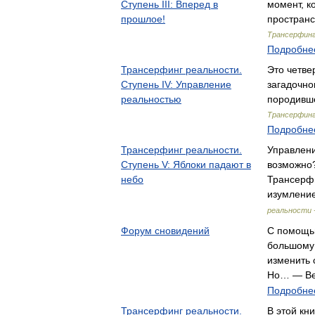
Ступень III: Вперед в
момент, к
прошлое!
пространс
Трансерфинг
Подробнее
Трансерфинг реальности.
Это четве
Ступень IV: Управление
загадочно
реальностью
породивш
Трансерфинг
Подробнее
Трансерфинг реальности.
Управлени
Ступень V: Яблоки падают в
возможно?
небо
Трансерфи
изумлени
реальности 
Форум сновидений
С помощь
большому 
изменить 
Но… — Ве
Подробнее
Трансерфинг реальности.
В этой кн