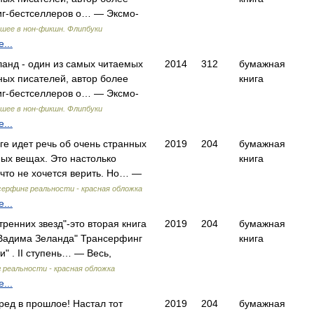
иг-бестселлеров о… — Эксмо-
шее в нон-фикшн. Флипбуки
...
анд - один из самых читаемых
2014
312
бумажная
ых писателей, автор более
книга
иг-бестселлеров о… — Эксмо-
шее в нон-фикшн. Флипбуки
...
иге идет речь об очень странных
2019
204
бумажная
ых вещах. Это настолько
книга
 что не хочется верить. Но… —
ерфинг реальности - красная обложка
...
тренних звезд"-это вторая книга
2019
204
бумажная
Вадима Зеланда" Трансерфинг
книга
и" . II ступень… — Весь,
 реальности - красная обложка
...
еред в прошлое! Настал тот
2019
204
бумажная