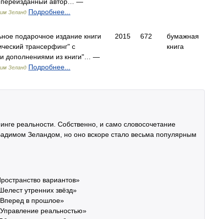
з переизданный автор… —
Подробнее...
им Зеланд
ное подарочное издание книги
2015
672
бумажная
ческий трансерфинг" с
книга
и дополнениями из книги"… —
Подробнее...
им Зеланд
инге реальности. Собственно, и само словосочетание
адимом Зеландом, но оно вскоре стало весьма популярным
Пространство вариантов»
 Шелест утренних звёзд»
. Вперед в прошлое»
. Управление реальностью»