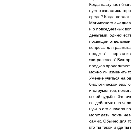
Когда наступает благ
нужно запастись терп
среде? Когда держат
Магического ежеднев
и о повседневных во
деньгами, одиночеств
посвящён отдельный р
вопросы для размышле
предков"— первая и 
экстрасенсов" Виктор
предков продолжают 
можно ли изменить то
Умение учиться на о
биологической эволю
инструментов, помог
своей судьбы. Это о
воздействуют на чело
нужно его сначала по
могут дать, почти не
самих. Обычно для т
кто ты такой и где т