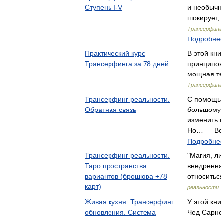
Ступень I-V
и необычн
шокирует,
Трансерфинг
Подробнее
Практический курс
В этой кн
Трансерфинга за 78 дней
принципов
мощная т
Трансерфинг
Трансерфинг реальности.
С помощь
Обратная связь
большому 
изменить 
Но… — Ве
Подробнее
Трансерфинг реальности.
"Магия, л
Таро пространства
внедренна
вариантов (брошюра +78
относитьс
карт)
реальности
Живая кухня. Трансерфинг
У этой кн
обновления. Система
Чед Сарно