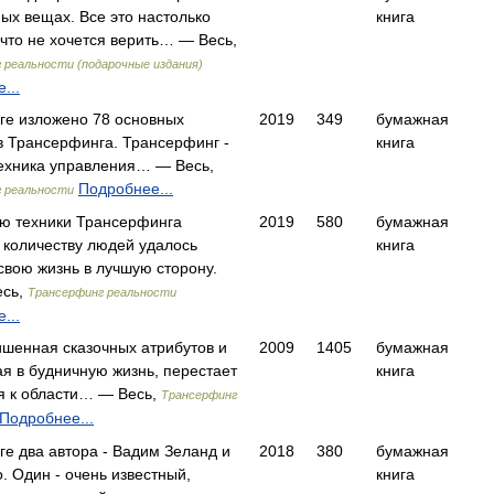
ых вещах. Все это настолько
книга
 что не хочется верить… — Весь,
 реальности (подарочные издания)
...
иге изложено 78 основных
2019
349
бумажная
 Трансерфинга. Трансерфинг -
книга
ехника управления… — Весь,
Подробнее...
 реальности
ю техники Трансерфинга
2019
580
бумажная
количеству людей удалось
книга
свою жизнь в лучшую сторону.
сь,
Трансерфинг реальности
...
ишенная сказочных атрибутов и
2009
1405
бумажная
я в будничную жизнь, перестает
книга
я к области… — Весь,
Трансерфинг
Подробнее...
иге два автора - Вадим Зеланд и
2018
380
бумажная
. Один - очень известный,
книга