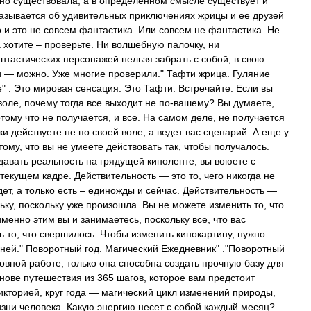
но существовала, а в определенном смысле существует и
сказывается об удивительных приключениях жрицы и ее друзей
 и это не совсем фантастика. Или совсем не фантастика. Не
а хотите – проверьте. Ни волшебную палочку, ни
нтастических персонажей нельзя забрать с собой, в свою
и — можно. Уже многие проверили." Тафти жрица. Гуляние
" . Это мировая сенсация. Это Тафти. Встречайте. Если вы
воле, почему тогда все выходит не по-вашему? Вы думаете,
отому что не получается, и все. На самом деле, не получается
аки действуете не по своей воле, а ведет вас сценарий. А еще у
тому, что вы не умеете действовать так, чтобы получалось.
давать реальность на грядущей киноленте, вы воюете с
текущем кадре. Действительность — это то, чего никогда не
дет, а только есть – единожды и сейчас. Действительность —
ьку, поскольку уже произошла. Вы не можете изменить то, что
менно этим вы и занимаетесь, поскольку все, что вас
ть то, что свершилось. Чтобы изменить кинокартину, нужно
 ней." Поворотный год. Магический Ежедневник" ."Поворотный
ховной работе, только она способна создать прочную базу для
нове путешествия из 365 шагов, которое вам предстоит
икторией, круг года — магический цикл изменений природы,
зни человека. Какую энергию несет с собой каждый месяц?