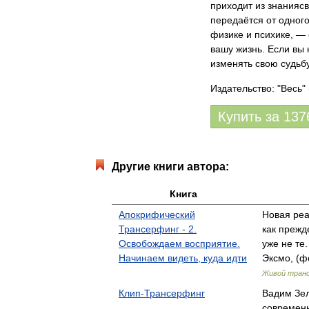
приходит из знаниясв
передаётся от одног
физике и психике, —
вашу жизнь. Если вы 
изменять свою судьбу
Издательство: "Весь"
Купить за
137
Другие книги автора:
Книга
Апокрифический
Новая реа
Трансерфинг - 2.
как прежд
Освобождаем восприятие.
уже не те
Начинаем видеть, куда идти
Эксмо, (ф
Живой тран
Клип-Трансерфинг
Вадим Зел
современн