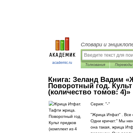
Словари и энциклоп
academic.ru
Толкования
Переводы
Книга:
Зеланд Вадим «
Поворотный год. Культ 
(количество томов: 4)»
Серия: "-"
"Жрица Итфат" . Все
Одни кричат:" Мы нен
она такая, жрица Ит