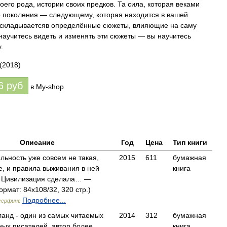
оего рода, истории своих предков. Та сила, которая веками
о поколения — следующему, которая находится в вашей
 складываетсяв определённые сюжеты, влияющие на саму
научитесь видеть и изменять эти сюжеты — вы научитесь
.
(2018)
6
руб
в My-shop
Описание
Год
Цена
Тип книги
льность уже совсем не такая,
2015
611
бумажная
е, и правила выживания в ней
книга
. Цивилизация сделала… —
ормат: 84x108/32, 320 стр.)
Подробнее...
серфинг
анд - один из самых читаемых
2014
312
бумажная
ых писателей, автор более
книга