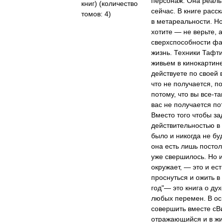
персонаж. Она реаль
сейчас. В книге рас
в метареальности. Но
хотите — не верьте, 
сверхспособности фа
жизнь. Техники Тафт
живьем в кинокартине
действуете по своей 
что не получается, п
потому, что вы все-т
вас не получается по
Вместо того чтобы за
действительностью в 
было и никогда не бу
она есть лишь постол
уже свершилось. Но и
окружает, — это и ес
проснуться и ожить в
год"— это книга о ду
любых перемен. В ос
совершить вместе сВ
отражающийся и в жи