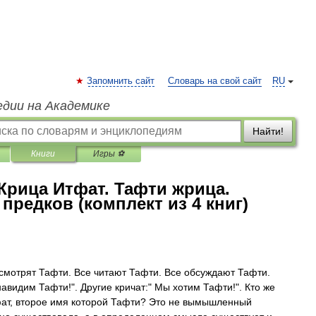
Запомнить сайт
Словарь на свой сайт
RU
едии на Академике
Найти!
Книги
Игры ⚽
Жрица Итфат. Тафти жрица.
предков (комплект из 4 книг)
 смотрят Тафти. Все читают Тафти. Все обсуждают Тафти.
авидим Тафти!". Другие кричат:" Мы хотим Тафти!". Кто же
фат, второе имя которой Тафти? Это не вымышленный