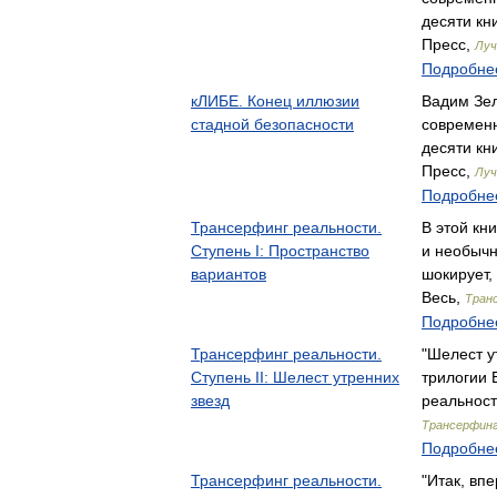
десяти кн
Пресс,
Луч
Подробнее
кЛИБЕ. Конец иллюзии
Вадим Зел
стадной безопасности
современн
десяти кн
Пресс,
Луч
Подробнее
Трансерфинг реальности.
В этой кн
Ступень I: Пространство
и необычн
вариантов
шокирует,
Весь,
Транс
Подробнее
Трансерфинг реальности.
"Шелест у
Ступень II: Шелест утренних
трилогии 
звезд
реальност
Трансерфинг
Подробнее
Трансерфинг реальности.
"Итак, вп