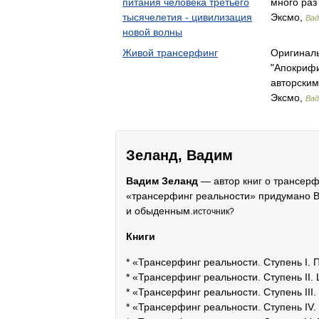
питания человека третьего
много ра
тысячелетия - цивилизация
Эксмо,
Вад
новой волны
Живой трансерфинг
Оригиналь
"Апокрифи
авторским
Эксмо,
Вад
Зеланд, Вадим
Вадим Зеланд
— автор книг о трансерф
«трансерфинг реальности» придумано В
и обыденным.
источник?
Книги
* «Трансерфинг реальности. Ступень I. 
* «Трансерфинг реальности. Ступень II.
* «Трансерфинг реальности. Ступень III
* «Трансерфинг реальности. Ступень IV