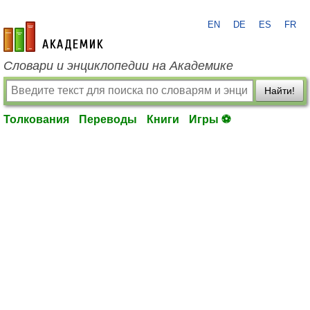
EN
DE
ES
FR
academic.ru
Словари и энциклопедии на Академике
Найти!
Толкования
Переводы
Книги
Игры ⚽