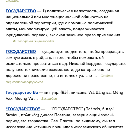
Словарь.
ГОСУДАРСТВО
— 1) политическая целостность, созданная
национальной или многонациональной общностью на
определенной территории, где с помощью политической
элиты, монополизирующей власть, поддерживается
юридический порядок, включая законное право применения…
…
Философская энциклопедия
ГОСУДАРСТВО
— существует не для того, чтобы превращать
земную жизнь в рай, а для того, чтобы помешать ей
окончательно превратиться в ад. Николай Бердяев Государство
получило технические возможности, до которых оно не
доросло ни нравственно, ни интеллектуально …
Сводная
энциклопедия афоризмов
Государство Ва
— кит. упр. 佤邦, пиньинь: Wǎ Bāng ва: Mēng
Vax, Meung Va …
Википедия
“ГОСУДАРСТВО”
— “ГОСУДАРСТВО” (Πολιτεία, ή περί
δικαίου, πολιτικός) диалог Платона, завершающий зрелый
период его творчества. Сам Платон, по видимому, считал
исследование истинных принципов человеческого общежития