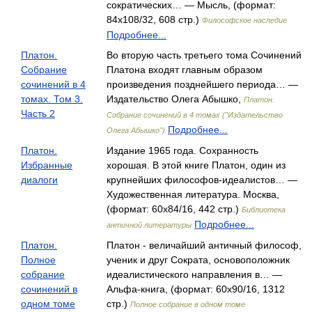
сократических… — Мысль, (формат:
84x108/32, 608 стр.)
Философское наследие
Подробнее...
Платон.
Во вторую часть третьего тома Сочинений
Собрание
Платона входят главным образом
сочинений в 4
произведения позднейшего периода… —
томах. Том 3.
Издательство Олега Абышко,
Платон.
Часть 2
Собрание сочинений в 4 томах ("Издательство
Подробнее...
Олега Абышко")
Платон.
Издание 1965 года. Сохранность
Избранные
хорошая. В этой книге Платон, один из
диалоги
крупнейших философов-идеалистов… —
Художественная литература. Москва,
(формат: 60x84/16, 442 стр.)
Библиотека
Подробнее...
античной литературы
Платон.
Платон - величайший античный философ,
Полное
ученик и друг Сократа, основоположник
собрание
идеалистического направления в… —
сочинений в
Альфа-книга, (формат: 60x90/16, 1312
одном томе
стр.)
Полное собрание в одном томе