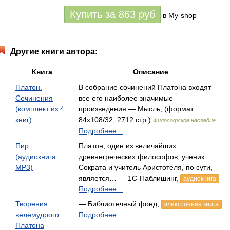
Купить за
863
руб
в My-shop
Другие книги автора:
Книга
Описание
Платон.
В собрание сочинений Платона входят
Сочинения
все его наиболее значимые
(комплект из 4
произведения — Мысль, (формат:
книг)
84x108/32, 2712 стр.)
Философское наследие
Подробнее...
Пир
Платон, один из величайших
(аудиокнига
древнегреческих философов, ученик
MP3)
Сократа и учитель Аристотеля, по сути,
является… — 1С-Паблишинг,
аудиокнига
Подробнее...
Творения
— Библиотечный фонд,
электронная книга
велемудрого
Подробнее...
Платона