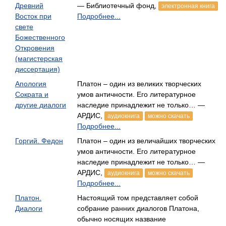
Древний
— Библиотечный фонд,
электронная книга
Восток при
Подробнее...
свете
Божественного
Откровения
(магистерская
диссертация)
Апология
Платон – один из великих творческих
Сократа и
умов античности. Его литературное
другие диалоги
наследие принадлежит не только… —
АРДИС,
аудиокнига
можно скачать
Подробнее...
Горгий. Федон
Платон – один из величайших творческих
умов античности. Его литературное
наследие принадлежит не только… —
АРДИС,
аудиокнига
можно скачать
Подробнее...
Платон.
Настоящий том представляет собой
Диалоги
собрание ранних диалогов Платона,
обычно носящих название