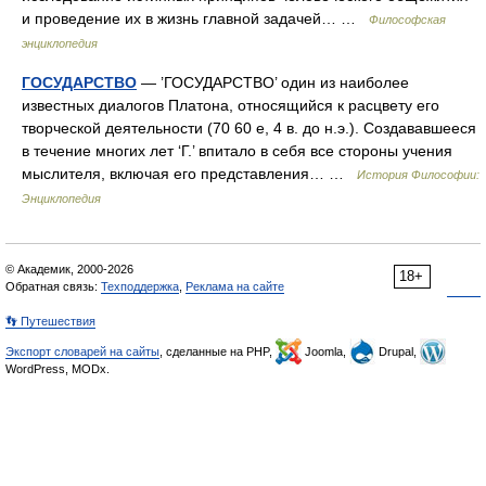
и проведение их в жизнь главной задачей… …
Философская
энциклопедия
ГОСУДАРСТВО
— ’ГОСУДАРСТВО’ один из наиболее
известных диалогов Платона, относящийся к расцвету его
творческой деятельности (70 60 е, 4 в. до н.э.). Создававшееся
в течение многих лет ‘Г.’ впитало в себя все стороны учения
мыслителя, включая его представления… …
История Философии:
Энциклопедия
© Академик, 2000-2026
18+
Обратная связь:
Техподдержка
,
Реклама на сайте
👣 Путешествия
Экспорт словарей на сайты
, сделанные на PHP,
Joomla,
Drupal,
WordPress, MODx.