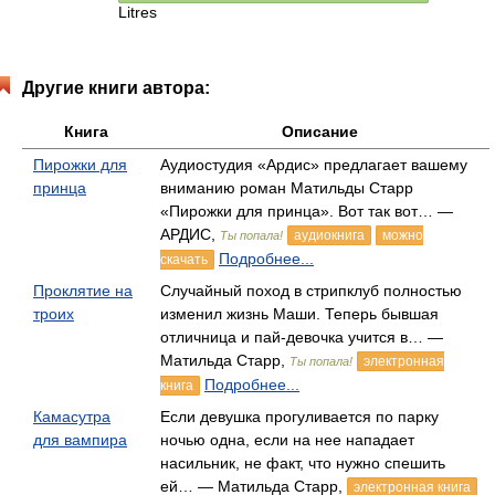
Litres
Другие книги автора:
Книга
Описание
Пирожки для
Аудиостудия «Ардис» предлагает вашему
принца
вниманию роман Матильды Старр
«Пирожки для принца». Вот так вот… —
АРДИС,
аудиокнига
можно
Ты попала!
Подробнее...
скачать
Проклятие на
Случайный поход в стрипклуб полностью
троих
изменил жизнь Маши. Теперь бывшая
отличница и пай-девочка учится в… —
Матильда Старр,
электронная
Ты попала!
Подробнее...
книга
Камасутра
Если девушка прогуливается по парку
для вампира
ночью одна, если на нее нападает
насильник, не факт, что нужно спешить
ей… — Матильда Старр,
электронная книга