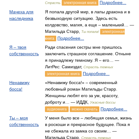
Подробнее...
электронная книга
Страсть
Мачеха для
Я попала другой мир, в лапы дракона и в
наследника
безвыходную ситуацию. Здесь есть
колдовство, магия, а еще – маленький… —
Матильда Старр,
электронная
Ты попала!
Подробнее...
книга
Я – твоя
Ради спасения сестры мне пришлось
собственность
заключить страшное соглашение. Отныне
я принадлежу темному. Я – его… —
ЛитРес: Самиздат,
Страсть темных
Подробнее...
электронная книга
Ненавижу
«Ненавижу босса!» – современный
босса!
любовный роман Матильды Старр.
Женщины любят его за ум, красоту,
доброту и… — ИДДК,
Ужасные боссы
Подробнее...
аудиокнига
можно скачать
Ты – моя
У меня было все – любящая семья, жизнь
собственность
в роскоши и прекрасное будущее. Пока я
не сбежала из замка со своим… —
Матильда Старр,
Страсть темных