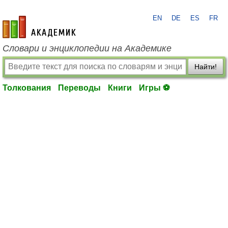
EN
DE
ES
FR
academic.ru
Словари и энциклопедии на Академике
Найти!
Толкования
Переводы
Книги
Игры ⚽