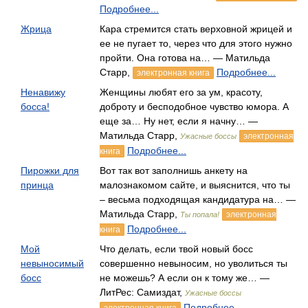
Подробнее...
Жрица
Кара стремится стать верховной жрицей и
ее не пугает то, через что для этого нужно
пройти. Она готова на… — Матильда
Старр,
Подробнее...
электронная книга
Ненавижу
Женщины любят его за ум, красоту,
босса!
доброту и бесподобное чувство юмора. А
еще за… Ну нет, если я начну… —
Матильда Старр,
электронная
Ужасные боссы
Подробнее...
книга
Пирожки для
Вот так вот заполнишь анкету на
принца
малознакомом сайте, и выяснится, что ты
– весьма подходящая кандидатура на… —
Матильда Старр,
электронная
Ты попала!
Подробнее...
книга
Мой
Что делать, если твой новый босс
невыносимый
совершенно невыносим, но уволиться ты
босс
не можешь? А если он к тому же… —
ЛитРес: Самиздат,
Ужасные боссы
Подробнее...