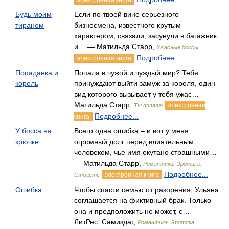
электронная книга
Будь моим
Если по твоей вине серьезного
тираном
бизнесмена, известного крутым
характером, связали, засунули в багажник
и… — Матильда Старр,
Ужасные боссы
Подробнее...
электронная книга
Попаданка и
Попала в чужой и чуждый мир? Тебя
король
принуждают выйти замуж за короля, один
вид которого вызывает у тебя ужас… —
Матильда Старр,
электронная
Ты попала!
Подробнее...
книга
У босса на
Всего одна ошибка – и вот у меня
крючке
огромный долг перед влиятельным
человеком, чье имя окутано страшными…
— Матильда Старр,
Романтика. Эротика.
Подробнее...
электронная книга
Страсть
Ошибка
Чтобы спасти семью от разорения, Ульяна
соглашается на фиктивный брак. Только
она и предположить не может, с… —
ЛитРес: Самиздат,
Романтика. Эротика.