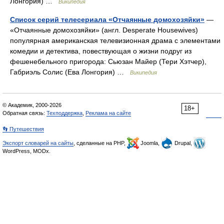
Лонгория) …
Википедия
Список серий телесериала «Отчаянные домохозяйки»
—
«Отчаянные домохозяйки» (англ. Desperate Housewives)
популярная американская телевизионная драма с элементами
комедии и детектива, повествующая о жизни подруг из
фешенебельного пригорода: Сьюзан Майер (Тери Хэтчер),
Габриэль Солис (Ева Лонгория) …
Википедия
© Академик, 2000-2026
18+
Обратная связь:
Техподдержка
,
Реклама на сайте
👣 Путешествия
Экспорт словарей на сайты
, сделанные на PHP,
Joomla,
Drupal,
WordPress, MODx.