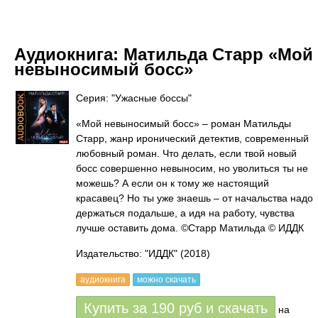
Аудиокнига:
Матильда Старр «Мой
невыносимый босс»
Серия: "Ужасные боссы"
«Мой невыносимый босс» – роман Матильды
Старр, жанр иронический детектив, современный
любовный роман. Что делать, если твой новый
босс совершенно невыносим, но уволиться ты не
можешь? А если он к тому же настоящий
красавец? Но ты уже знаешь – от начальства надо
держаться подальше, а идя на работу, чувства
лучше оставить дома. ©Старр Матильда © ИДДК
Издательство: "ИДДК"
(2018)
аудиокнига
можно скачать
Купить за
190
руб
и скачать
на