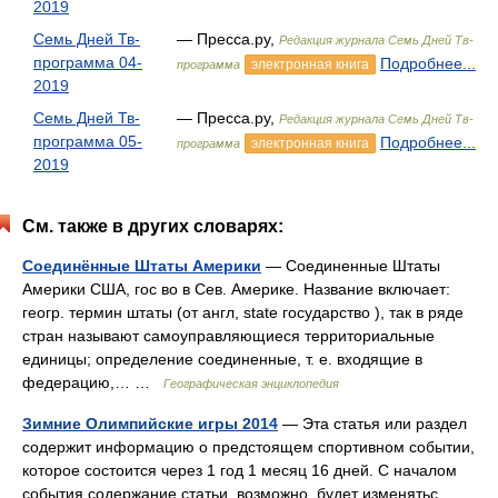
2019
Семь Дней Тв-
— Пресса.ру,
Редакция журнала Семь Дней Тв-
программа 04-
Подробнее...
электронная книга
программа
2019
Семь Дней Тв-
— Пресса.ру,
Редакция журнала Семь Дней Тв-
программа 05-
Подробнее...
электронная книга
программа
2019
См. также в других словарях:
Соединённые Штаты Америки
— Соединенные Штаты
Америки США, гос во в Сев. Америке. Название включает:
геогр. термин штаты (от англ, state государство ), так в ряде
стран называют самоуправляющиеся территориальные
единицы; определение соединенные, т. е. входящие в
федерацию,… …
Географическая энциклопедия
Зимние Олимпийские игры 2014
— Эта статья или раздел
содержит информацию о предстоящем спортивном событии,
которое состоится через 1 год 1 месяц 16 дней. С началом
события содержание статьи, возможно, будет изменятьс …