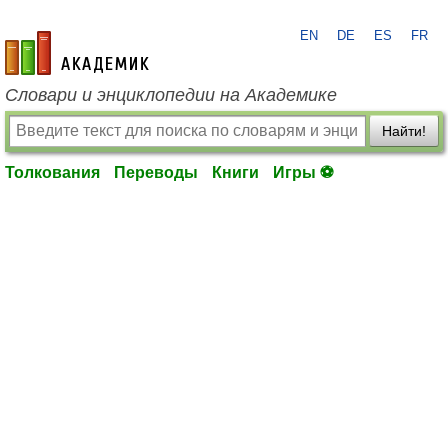
EN
DE
ES
FR
academic.ru
Словари и энциклопедии на Академике
Найти!
Толкования
Переводы
Книги
Игры ⚽