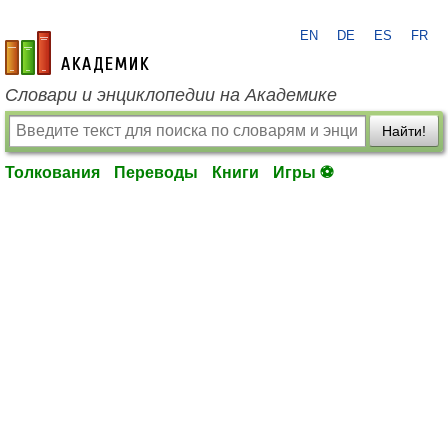
EN
DE
ES
FR
academic.ru
Словари и энциклопедии на Академике
Найти!
Толкования
Переводы
Книги
Игры ⚽