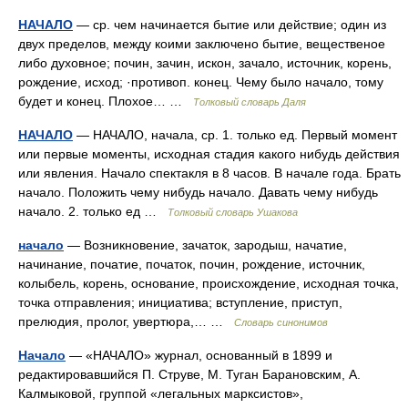
НАЧАЛО
— ср. чем начинается бытие или действие; один из
двух пределов, между коими заключено бытие, вещественое
либо духовное; почин, зачин, искон, зачало, источник, корень,
рождение, исход; ·противоп. конец. Чему было начало, тому
будет и конец. Плохое… …
Толковый словарь Даля
НАЧАЛО
— НАЧАЛО, начала, ср. 1. только ед. Первый момент
или первые моменты, исходная стадия какого нибудь действия
или явления. Начало спектакля в 8 часов. В начале года. Брать
начало. Положить чему нибудь начало. Давать чему нибудь
начало. 2. только ед …
Толковый словарь Ушакова
начало
— Возникновение, зачаток, зародыш, начатие,
начинание, початие, початок, почин, рождение, источник,
колыбель, корень, основание, происхождение, исходная точка,
точка отправления; инициатива; вступление, приступ,
прелюдия, пролог, увертюра,… …
Словарь синонимов
Начало
— «НАЧАЛО» журнал, основанный в 1899 и
редактировавшийся П. Струве, М. Туган Барановским, А.
Калмыковой, группой «легальных марксистов»,