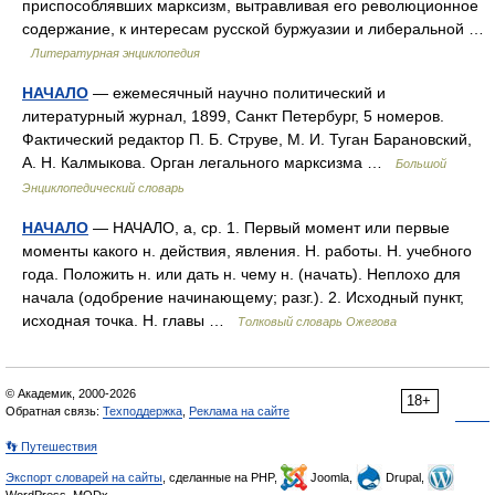
приспособлявших марксизм, вытравливая его революционное
содержание, к интересам русской буржуазии и либеральной …
Литературная энциклопедия
НАЧАЛО
— ежемесячный научно политический и
литературный журнал, 1899, Санкт Петербург, 5 номеров.
Фактический редактор П. Б. Струве, М. И. Туган Барановский,
А. Н. Калмыкова. Орган легального марксизма …
Большой
Энциклопедический словарь
НАЧАЛО
— НАЧАЛО, а, ср. 1. Первый момент или первые
моменты какого н. действия, явления. Н. работы. Н. учебного
года. Положить н. или дать н. чему н. (начать). Неплохо для
начала (одобрение начинающему; разг.). 2. Исходный пункт,
исходная точка. Н. главы …
Толковый словарь Ожегова
© Академик, 2000-2026
18+
Обратная связь:
Техподдержка
,
Реклама на сайте
👣 Путешествия
Экспорт словарей на сайты
, сделанные на PHP,
Joomla,
Drupal,