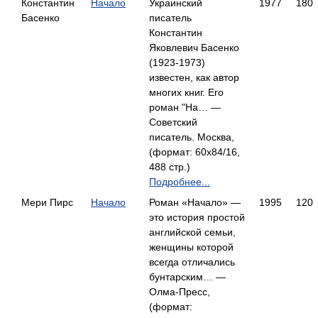
Константин
Начало
Украинский
1977
180
Басенко
писатель
Константин
Яковлевич Басенко
(1923-1973)
известен, как автор
многих книг. Его
роман "На… —
Советский
писатель. Москва,
(формат: 60x84/16,
488 стр.)
Подробнее...
Мери Пирс
Начало
Роман «Начало» —
1995
120
это история простой
английской семьи,
женщины которой
всегда отличались
бунтарским… —
Олма-Пресс,
(формат: