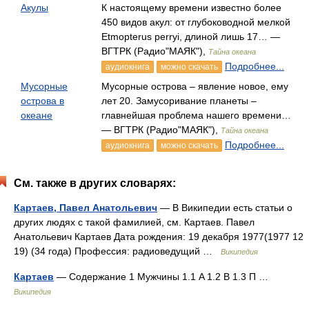
Акулы
К настоящему времени известно более
450 видов акул: от глубоководной мелкой
Etmopterus perryi, длиной лишь 17… —
ВГТРК (Радио"МАЯК"),
Тайна океана
Подробнее...
аудиокнига
можно скачать
Мусорные
Мусорные острова – явление новое, ему
острова в
лет 20. Замусоривание планеты –
океане
главнейшая проблема нашего времени…
— ВГТРК (Радио"МАЯК"),
Тайна океана
Подробнее...
аудиокнига
можно скачать
См. также в других словарях:
Картаев, Павел Анатольевич
— В Википедии есть статьи о
других людях с такой фамилией, см. Картаев. Павел
Анатольевич Картаев Дата рождения: 19 декабря 1977(1977 12
19) (34 года) Профессия: радиоведущий …
Википедия
Картаев
— Содержание 1 Мужчины 1.1 A 1.2 В 1.3 П …
Википедия