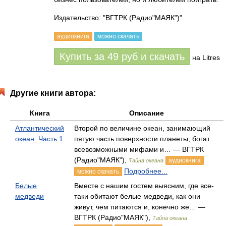
Издательство: "ВГТРК (Радио"МАЯК")"
аудиокнига
можно скачать
Купить за
49
руб
и скачать
на Litres
Другие книги автора:
Книга
Описание
Атлантический
Второй по величине океан, занимающий
океан. Часть 1
пятую часть поверхности планеты, богат
всевозможными мифами и… — ВГТРК
(Радио"МАЯК"),
аудиокнига
Тайна океана
Подробнее...
можно скачать
Белые
Вместе с нашим гостем выясним, где все-
медведи
таки обитают белые медведи, как они
живут, чем питаются и, конечно же… —
ВГТРК (Радио"МАЯК"),
Тайна океана