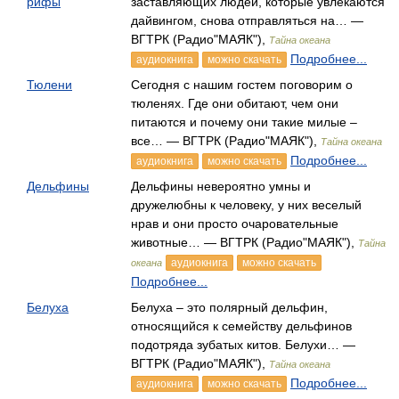
рифы
заставляющих людей, которые увлекаются
дайвингом, снова отправляться на… —
ВГТРК (Радио"МАЯК"),
Тайна океана
Подробнее...
аудиокнига
можно скачать
Тюлени
Сегодня с нашим гостем поговорим о
тюленях. Где они обитают, чем они
питаются и почему они такие милые –
все… — ВГТРК (Радио"МАЯК"),
Тайна океана
Подробнее...
аудиокнига
можно скачать
Дельфины
Дельфины невероятно умны и
дружелюбны к человеку, у них веселый
нрав и они просто очаровательные
животные… — ВГТРК (Радио"МАЯК"),
Тайна
аудиокнига
можно скачать
океана
Подробнее...
Белуха
Белуха – это полярный дельфин,
относящийся к семейству дельфинов
подотряда зубатых китов. Белухи… —
ВГТРК (Радио"МАЯК"),
Тайна океана
Подробнее...
аудиокнига
можно скачать