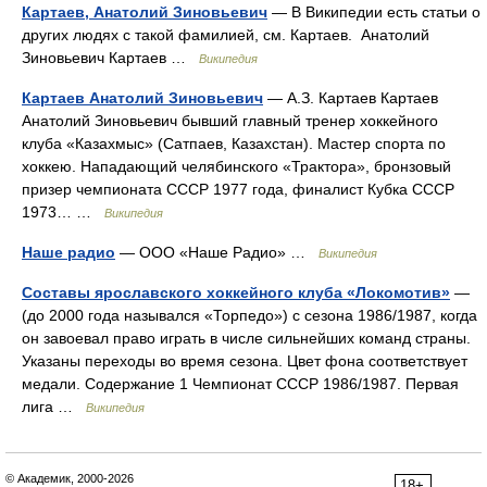
Картаев, Анатолий Зиновьевич
— В Википедии есть статьи о
других людях с такой фамилией, см. Картаев. Анатолий
Зиновьевич Картаев …
Википедия
Картаев Анатолий Зиновьевич
— А.З. Картаев Картаев
Анатолий Зиновьевич бывший главный тренер хоккейного
клуба «Казахмыс» (Сатпаев, Казахстан). Мастер спорта по
хоккею. Нападающий челябинского «Трактора», бронзовый
призер чемпионата СССР 1977 года, финалист Кубка СССР
1973… …
Википедия
Наше радио
— ООО «Наше Радио» …
Википедия
Составы ярославского хоккейного клуба «Локомотив»
—
(до 2000 года назывался «Торпедо») с сезона 1986/1987, когда
он завоевал право играть в числе сильнейших команд страны.
Указаны переходы во время сезона. Цвет фона соответствует
медали. Содержание 1 Чемпионат СССР 1986/1987. Первая
лига …
Википедия
© Академик, 2000-2026
18+