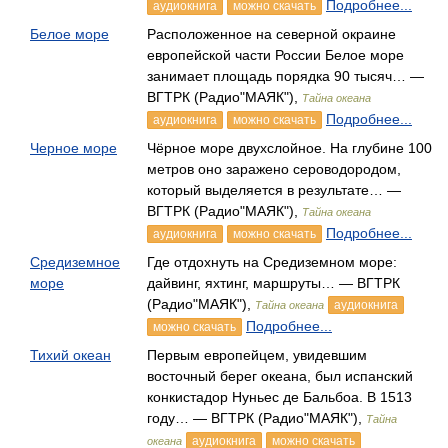
Подробнее...
аудиокнига
можно скачать
Белое море
Расположенное на северной окраине
европейской части России Белое море
занимает площадь порядка 90 тысяч… —
ВГТРК (Радио"МАЯК"),
Тайна океана
Подробнее...
аудиокнига
можно скачать
Черное море
Чёрное море двухслойное. На глубине 100
метров оно заражено сероводородом,
который выделяется в результате… —
ВГТРК (Радио"МАЯК"),
Тайна океана
Подробнее...
аудиокнига
можно скачать
Средиземное
Где отдохнуть на Средиземном море:
море
дайвинг, яхтинг, маршруты… — ВГТРК
(Радио"МАЯК"),
аудиокнига
Тайна океана
Подробнее...
можно скачать
Тихий океан
Первым европейцем, увидевшим
восточный берег океана, был испанский
конкистадор Нуньес де Бальбоа. В 1513
году… — ВГТРК (Радио"МАЯК"),
Тайна
аудиокнига
можно скачать
океана