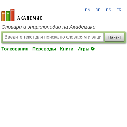
EN
DE
ES
FR
academic.ru
Словари и энциклопедии на Академике
Найти!
Толкования
Переводы
Книги
Игры ⚽