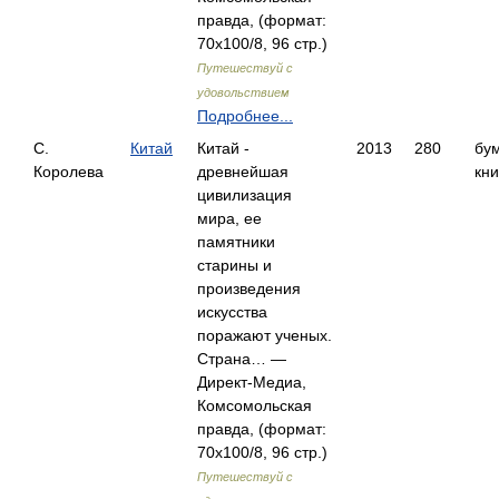
правда, (формат:
70x100/8, 96 стр.)
Путешествуй с
удовольствием
Подробнее...
С.
Китай
Китай -
2013
280
бу
Королева
древнейшая
кни
цивилизация
мира, ее
памятники
старины и
произведения
искусства
поражают ученых.
Страна… —
Директ-Медиа,
Комсомольская
правда, (формат:
70x100/8, 96 стр.)
Путешествуй с