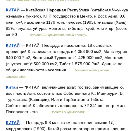
КИТАЙ
— Китайская Народная Республика (китайская Чжунхуа
жэньминь гунхэго), КНР, государство в Центр. и Вост. Азии. 9,6
млн. км². население 1179 млн. человек (1993); китайцы (Хань)
93%, чжуаны, уйгуры, монголы, тибетцы, хуэй, мяо и др. (всего
св. 50… …
Большой Энциклопедический словарь
КИТАЙ
— КИТАЙ. Площадь и население. 18 основных
провинций К. занимают площадь в 4.053.900 км2, Маньчжурия
940.000 ?ш2, Восточный Туркестан 1.425.000 «ж2, Монголия
(внутренняя)* 500.000 км2, Тибет 1.575.000 ?ш2. Данные по
общей численности населения …
Большая медицинская
энциклопедия
Китай
— *КИТАЙ, величайшее азіат. гос тво, занимающее ю.
вост. часть Азіи; состоитъ изъ Собственнаго К., Манчжуріи, В.
Туркестана (Кашгаріи), Или и Тарбагатая и Тибета.
Собственный К. обнимаетъ площадь въ 72.341 кв. геогр. миль.
Поверхность его… …
Военная энциклопедия
КИТАЙ
— Площадь 9,8 млн.кв.км, население свыше 1Д
млрд.человек (1990). Китай развитая аграрно промыш ленная