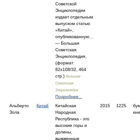
Советской
Энциклопедии
издает отдельным
выпуском статью
«Китай»,
опубликованную…
— Большая
Советская
Энциклопедия,
(формат:
82x108/32, 464
стр.)
Большая
Советская
Энциклопедия
Подробнее...
Альберто
Китай
Китайская
2015
1225
бу
Зола
Народная
кни
Республика - это
высокие горы и
долины,
выжженные