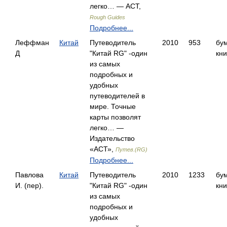
легко… — АСТ,
Rough Guides
Подробнее...
Леффман
Китай
Путеводитель
2010
953
бу
Д
"Китай RG" -один
кни
из самых
подробных и
удобных
путеводителей в
мире. Точные
карты позволят
легко… —
Издательство
«АСТ»,
Путев.(RG)
Подробнее...
Павлова
Китай
Путеводитель
2010
1233
бу
И. (пер).
"Китай RG" -один
кни
из самых
подробных и
удобных