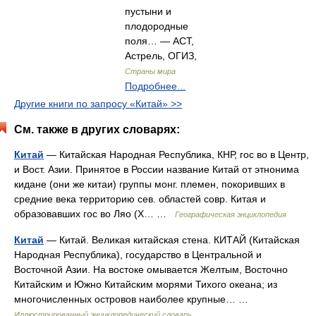
пустыни и
плодородные
поля… — АСТ,
Астрель, ОГИЗ,
Страны мира
Подробнее...
Другие книги по запросу «Китай» >>
См. также в других словарях:
Китай
— Китайская Народная Республика, КНР, гос во в Центр,
и Вост. Азии. Принятое в России название Китай от этнонима
кидане (они же китаи) группы монг. племен, покоривших в
средние века территорию сев. областей совр. Китая и
образовавших гос во Ляо (X… …
Географическая энциклопедия
Китай
— Китай. Великая китайская стена. КИТАЙ (Китайская
Народная Республика), государство в Центральной и
Восточной Азии. На востоке омывается Желтым, Восточно
Китайским и Южно Китайским морями Тихого океана; из
многочисленных островов наиболее крупные… …
Иллюстрированный энциклопедический словарь