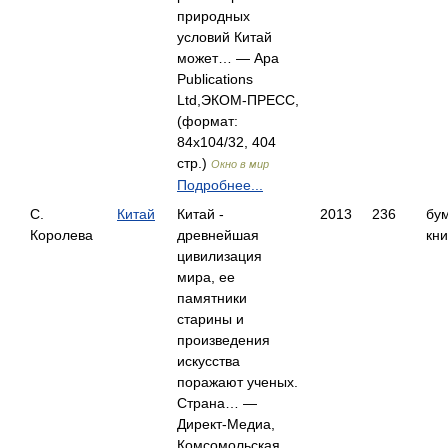
природных
условий Китай
может… — Apa
Publications
Ltd,ЭКОМ-ПРЕСС,
(формат:
84x104/32, 404
стр.)
Окно в мир
Подробнее...
С.
Китай
Китай -
2013
236
бу
Королева
древнейшая
кни
цивилизация
мира, ее
памятники
старины и
произведения
искусства
поражают ученых.
Страна… —
Директ-Медиа,
Комсомольская