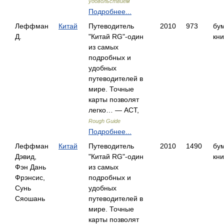
удовольствием
Подробнее...
Леффман
Китай
Путеводитель
2010
973
бу
Д.
"Китай RG"-один
кни
из самых
подробных и
удобных
путеводителей в
мире. Точные
карты позволят
легко… — АСТ,
Rough Guide
Подробнее...
Леффман
Китай
Путеводитель
2010
1490
бу
Дэвид,
"Китай RG"-один
кни
Фэн Дань
из самых
Фрэнсис,
подробных и
Сунь
удобных
Сяошань
путеводителей в
мире. Точные
карты позволят