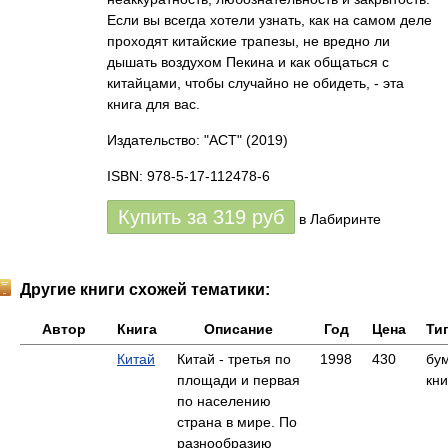
Если вы всегда хотели узнать, как на самом деле
проходят китайские трапезы, не вредно ли
дышать воздухом Пекина и как общаться с
китайцами, чтобы случайно не обидеть, - эта
книга для вас.
Издательство: "АСТ"
(2019)
ISBN: 978-5-17-112478-6
Купить за
319
руб
в Лабиринте
Другие книги схожей тематики:
Автор
Книга
Описание
Год
Цена
Ти
Китай
Китай - третья по
1998
430
бу
площади и первая
кни
по населению
страна в мире. По
разнообразию