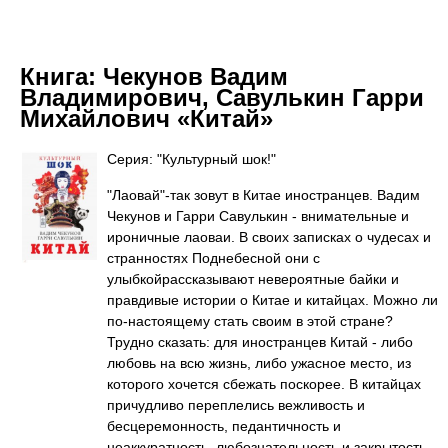
Книга:
Чекунов Вадим
Владимирович, Савулькин Гарри
Михайлович «Китай»
Серия: "Культурный шок!"
"Лаовай"-так зовут в Китае иностранцев. Вадим
Чекунов и Гарри Савулькин - внимательные и
ироничные лаоваи. В своих записках о чудесах и
странностях Поднебесной они с
улыбкойрассказывают невероятные байки и
правдивые истории о Китае и китайцах. Можно ли
по-настоящему стать своим в этой стране?
Трудно сказать: для иностранцев Китай - либо
любовь на всю жизнь, либо ужасное место, из
которого хочется сбежать поскорее. В китайцах
причудливо переплелись вежливость и
бесцеремонность, педантичность и
неаккуратность, любознательность и закрытость.