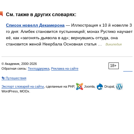
См. также в других словарях:
Список новелл Декамерона
— Иллюстрация к 10 й новелле 3
го дня: Алибек становится пустынницей; монах Рустико научает
её, как «загонять дьявола в ад»; вернувшись оттуда, она
становится женой Неербала Основная статья …
Википедия
© Академик, 2000-2026
18+
Обратная связь:
Техподдержка
,
Реклама на сайте
👣 Путешествия
Экспорт словарей на сайты
, сделанные на PHP,
Joomla,
Drupal,
WordPress, MODx.