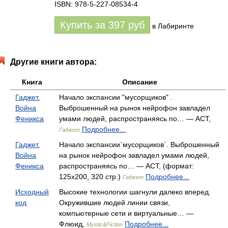
ISBN: 978-5-227-08534-4
Купить за
397
руб
в Лабиринте
Другие книги автора:
Книга
Описание
Гаджет.
Начало экспансии "мусорщиков" .
Война
Выброшенный на рынок нейрофон завладел
Феникса
умами людей, распространяясь по… — АСТ,
Подробнее...
Гаджет
Гаджет.
Начало экспансии`мусорщиков`. Выброшенный
Война
на рынок нейрофон завладел умами людей,
Феникса
распространяясь по… — АСТ, (формат:
125x200, 320 стр.)
Подробнее...
Гаджет
Исходный
Высокие технологии шагнули далеко вперед.
код
Окружившие людей линии связи,
компьютерные сети и виртуальные… —
Флюид,
Подробнее...
Mystic&Fiction