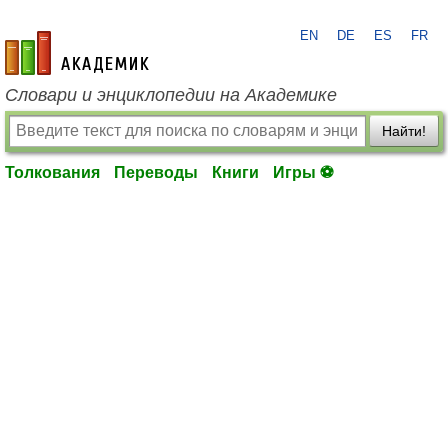
EN
DE
ES
FR
academic.ru
Словари и энциклопедии на Академике
Найти!
Толкования
Переводы
Книги
Игры ⚽