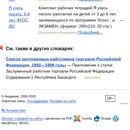
Я учусь
Комплект рабочих тетрадей`Я учусь
писать. 5-6
писать`рассчитан на детей от 3 до 6 лет,
лет. ФГОС
занимающихся по программе`Успех`, а… —
ДО
ЭКЗАМЕН, (формат: 290x210, 32 стр.)
Подробнее...
Дошкольное образование
См. также в других словарях:
Список заслуженных работников торговли Российской
Федерации, 1992—1999 годы
— Приложение к статье
Заслуженный работник торговли Российской Федерации
Содержание 1 Республика Башкорто …
Википедия
© Академик, 2000-2026
18+
Обратная связь:
Техподдержка
,
Реклама на сайте
👣 Путешествия
Экспорт словарей на сайты
, сделанные на PHP,
Joomla,
Drupal,
WordPress, MODx.