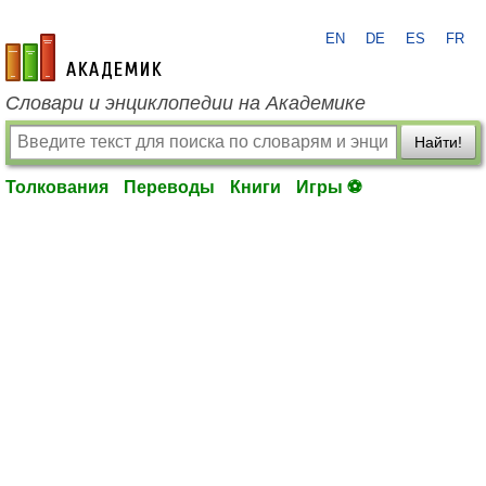
EN
DE
ES
FR
academic.ru
Словари и энциклопедии на Академике
Найти!
Толкования
Переводы
Книги
Игры ⚽