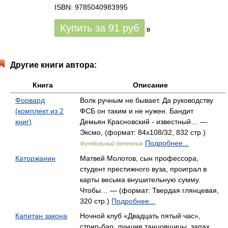
ISBN: 9785040983995
Купить за
91
руб
в
Другие книги автора:
Книга
Описание
Форвард
Волк ручным не бывает. Да руководству
(комплект из 2
ФСБ он таким и не нужен. Бандит
книг)
Демьян Красновский - известный… —
Эксмо, (формат: 84x108/32, 832 стр.)
Подробнее...
Футбольный детектив
Каторжанин
Матвей Молотов, сын профессора,
студент престижного вуза, проиграл в
карты весьма внушительную сумму.
Чтобы… — (формат: Твердая глянцевая,
320 стр.)
Подробнее...
Капитан закона
Ночной клуб «Двадцать пятый час»,
стрип-бар, лучшие танцовщицы, запах