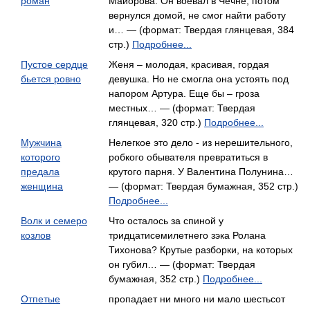
роман
Майорова. Он воевал в Чечне, потом
вернулся домой, не смог найти работу
и… — (формат: Твердая глянцевая, 384
стр.)
Подробнее...
Пустое сердце
Женя – молодая, красивая, гордая
бьется ровно
девушка. Но не смогла она устоять под
напором Артура. Еще бы – гроза
местных… — (формат: Твердая
глянцевая, 320 стр.)
Подробнее...
Мужчина
Нелегкое это дело - из нерешительного,
которого
робкого обывателя превратиться в
предала
крутого парня. У Валентина Полунина…
женщина
— (формат: Твердая бумажная, 352 стр.)
Подробнее...
Волк и семеро
Что осталось за спиной у
козлов
тридцатисемилетнего зэка Ролана
Тихонова? Крутые разборки, на которых
он губил… — (формат: Твердая
бумажная, 352 стр.)
Подробнее...
Отпетые
пропадает ни много ни мало шестьсот