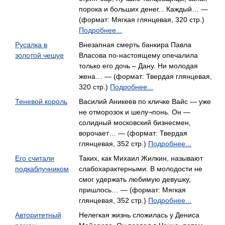
порока и больших денег... Каждый… —
(формат: Мягкая глянцевая, 320 стр.)
Подробнее...
Русалка в
Внезапная смерть банкира Павла
золотой чешуе
Власова по-настоящему опечалила
только его дочь – Дану. Ни молодая
жена… — (формат: Твердая глянцевая,
320 стр.)
Подробнее...
Теневой король
Василий Аникеев по кличке Вайс — уже
не отморозок и шелу¬понь. Он —
солидный московский бизнесмен,
ворочает… — (формат: Твердая
глянцевая, 352 стр.)
Подробнее...
Его считали
Таких, как Михаил Жилкин, называют
подкаблучником
слабохарактерными. В молодости не
смог удержать любимую девушку,
пришлось… — (формат: Мягкая
глянцевая, 352 стр.)
Подробнее...
Авторитетный
Нелегкая жизнь сложилась у Дениса