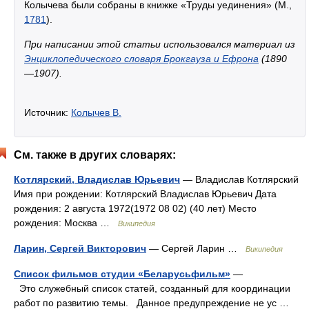
Колычева были собраны в книжке «Труды уединения» (М.,
1781
).
При написании этой статьи использовался материал из
Энциклопедического словаря Брокгауза и Ефрона
(1890
—1907).
Источник:
Колычев В.
См. также в других словарях:
Котлярский, Владислав Юрьевич
— Владислав Котлярский
Имя при рождении: Котлярский Владислав Юрьевич Дата
рождения: 2 августа 1972(1972 08 02) (40 лет) Место
рождения: Москва …
Википедия
Ларин, Сергей Викторович
— Сергей Ларин …
Википедия
Список фильмов студии «Беларусьфильм»
—
Это служебный список статей, созданный для координации
работ по развитию темы. Данное предупреждение не ус …