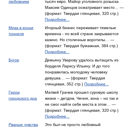
любовники
тысяч евро. Майор уголовного розыска
Максим Одинцов осматривает место… —
(формат: Твердая глянцевая, 320 стр.)
Подробнее...
Мрак в конце
Игорный бизнес переживает тяжелые
тоннеля
времена - по всей стране закрываются
казино. Но столичные воротилы… —
(формат: Твердая бумажная, 384 стр.)
Подробнее...
Бугор
Демьяну Уварову удалось вытащить из
борделя Ларису Ильину. И до того
понравилась молодому человеку
девушка… — (формат: Твердая
глянцевая, 352 стр.)
Подробнее...
Герои
Матвей Грачев прошел суровую школу
городского дна
жизни – детдом, Чечня, зона – но так и
не смог найти себе места в этом… —
(формат: Твердая глянцевая, 320 стр.)
Подробнее...
Рваные чувства
Это был не просто любовный