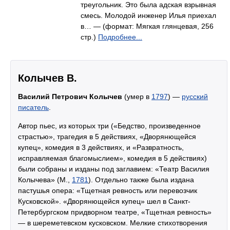
треугольник. Это была адская взрывная
смесь. Молодой инженер Илья приехал
в… — (формат: Мягкая глянцевая, 256
стр.)
Подробнее...
Колычев В.
Василий Петрович Колычев
(умер в
1797
) —
русский
писатель
.
Автор пьес, из которых три («Бедство, произведенное
страстью», трагедия в 5 действиях, «Дворянющейся
купец», комедия в 3 действиях, и «Развратность,
исправляемая благомыслием», комедия в 5 действиях)
были собраны и изданы под заглавием: «Театр Василия
Колычева» (М.,
1781
). Отдельно также была издана
пастушья опера: «Тщетная ревность или перевозчик
Кусковской». «Дворянющейся купец» шел в Санкт-
Петербургском придворном театре, «Тщетная ревность»
— в шереметевском кусковском. Мелкие стихотворения