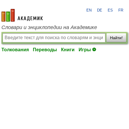
EN
DE
ES
FR
academic.ru
Словари и энциклопедии на Академике
Найти!
Толкования
Переводы
Книги
Игры ⚽