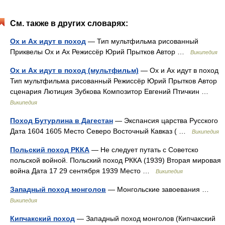
См. также в других словарях:
Ох и Ах идут в поход
— Тип мультфильма рисованный
Приквелы Ох и Ах Режиссёр Юрий Прытков Автор …
Википедия
Ох и Ах идут в поход (мультфильм)
— Ох и Ах идут в поход
Тип мультфильма рисованный Режиссёр Юрий Прытков Автор
сценария Лютиция Зубкова Композитор Евгений Птичкин …
Википедия
Поход Бутурлина в Дагестан
— Экспансия царства Русского
Дата 1604 1605 Место Северо Восточный Кавказ ( …
Википедия
Польский поход РККА
— Не следует путать с Советско
польской войной. Польский поход РККА (1939) Вторая мировая
война Дата 17 29 сентября 1939 Место …
Википедия
Западный поход монголов
— Монгольские завоевания …
Википедия
Кипчакский поход
— Западный поход монголов (Кипчакский