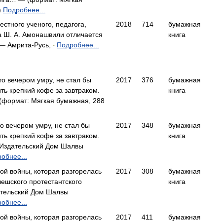
)
Подробнее...
естного ученого, педагога,
2018
714
бумажная
а Ш. А. Амонашвили отличается
книга
— Амрита-Русь,
Подробнее...
-
что вечером умру, не стал бы
2017
376
бумажная
ить крепкий кофе за завтраком.
книга
(формат: Мягкая бумажная, 288
что вечером умру, не стал бы
2017
348
бумажная
ить крепкий кофе за завтраком.
книга
Издательский Дом Шалвы
обнее...
кой войны, которая разгорелась
2017
308
бумажная
чешского протестантского
книга
тельский Дом Шалвы
обнее...
кой войны, которая разгорелась
2017
411
бумажная