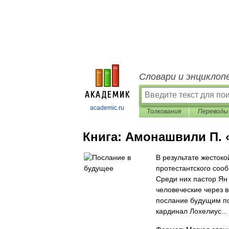
Словари и энциклоп
academic.ru
Толкования
Переводы
Книга:
Амонашвили П. 
В результате жестоко
протестантского соо
Среди них пастор Ян
человеческие через 
послание будущим по
кардинал Лохелиус...