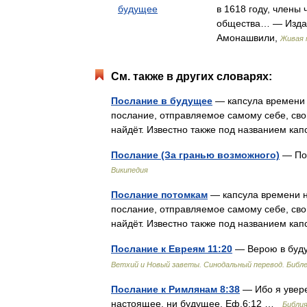
будущее
в 1618 году, члены 
общества… — Изда
Амонашвили,
Живая 
См. также в других словарях:
Послание в будущее
— капсула времени 
послание, отправляемое самому себе, сво
найдёт. Известно также под названием к
Послание (За гранью возможного)
— Пос
Википедия
Послание потомкам
— капсула времени н
послание, отправляемое самому себе, сво
найдёт. Известно также под названием к
Послание к Евреям 11:20
— Верою в буду
Ветхий и Новый заветы. Синодальный перевод. Библе
Послание к Римлянам 8:38
— Ибо я уверен
настоящее, ни будущее, Еф.6:12 …
Библия