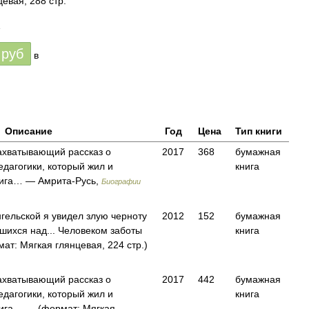
евая, 288 стр.
1
руб
в
Описание
Год
Цена
Тип книги
ахватывающий рассказ о
2017
368
бумажная
едагогики, который жил и
книга
Книга… — Амрита-Русь,
Биографии
гельской я увидел злую черноту
2012
152
бумажная
вшихся над... Человеком заботы
книга
ат: Мягкая глянцевая, 224 стр.)
ахватывающий рассказ о
2017
442
бумажная
едагогики, который жил и
книга
Книга… — (формат: Мягкая