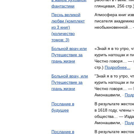
фантастики
глянцевая, 256 стр.
Песнь великой
Атмосфера книг изв
любви (комплект
писателя академик
из 3 книг)
необыкновенной… 
(количество
томов: 3)
Больной врач или
«Знай я в то утро, 
Путешествие за
курить натощак и п
грань жизни
Честно говоря… — 
стр.)
Подробнее...
Больной врач, или
"Знай я в то утро, 
Путешествие за
курить натощак и п
грань жизни
Честно говоря… — 
Амонашвили,
Подр
-
Послание в
В результате жесто
будущее
в 1618 году, члены 
общества… — Изда
Амонашвили,
Подр
-
Послание в
В результате жесто