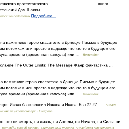
чешского протестантского
книга
тельский Дом Шалвы
Подробнее...
классика педагогики
на памятнике герою спасателю в Донецке Письмо в будущее
им потомкам или просто в надежде что кто то в будущем его
апсула времени (временная капсула) или …
Википедия
лание The Outer Limits: The Message Жанр фантастика …
а памятнике герою спасателю в Донецке Письмо в будущее
им потомкам или просто в надежде что кто то в будущем его
апсула времени (временная капсула) или …
Википедия
щее Исаак благословил Иакова и Исава. Быт.27:27 …
Библия.
йская энциклопедия арх. Никифора.
, что ни смерть, ни жизнь, ни Ангелы, ни Начала, ни Силы, ни
. Ветхий и Новый заветы. Синодальный перевод. Библейская энциклопедия