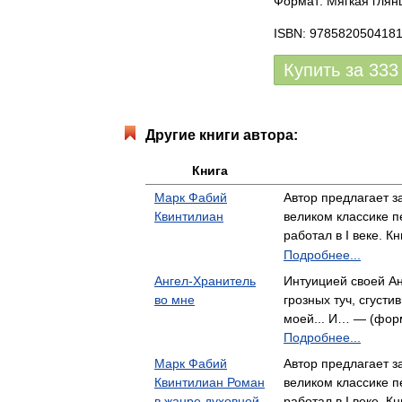
Формат: Мягкая глянц
ISBN: 978582050418
Купить за
333
Другие книги автора:
Книга
Марк Фабий
Автор предлагает з
Квинтилиан
великом классике п
работал в I веке. 
Подробнее...
Ангел-Хранитель
Интуицией своей Ан
во мне
грозных туч, сгусти
моей... И… — (форм
Подробнее...
Марк Фабий
Автор предлагает з
Квинтилиан Роман
великом классике п
в жанре духовной
работал в I веке. 