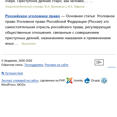
очерк. Преступное деяние старо, как человек;… …
Энциклопедический словарь Ф.А. Брокгауза и И.А. Ефрона
Российское уголовное право
— Основная статья: Уголовное
право Уголовное право Российской Федерации (России) это
самостоятельная отрасль российского права, регулирующая
общественные отношения, связанные с совершением
преступных деяний, назначением наказания и применением
иных …
Википедия
© Академик, 2000-2026
18+
Обратная связь:
Техподдержка
,
Реклама на сайте
👣 Путешествия
Экспорт словарей на сайты
, сделанные на PHP,
Joomla,
Drupal,
WordPress, MODx.