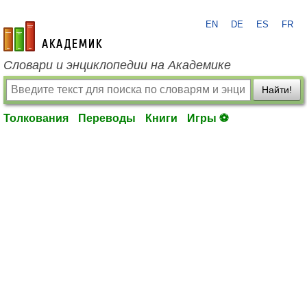
EN
DE
ES
FR
academic.ru
Словари и энциклопедии на Академике
Найти!
Толкования
Переводы
Книги
Игры ⚽