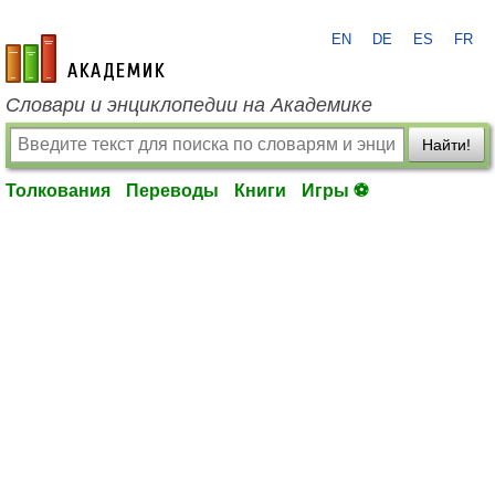
EN
DE
ES
FR
academic.ru
Словари и энциклопедии на Академике
Найти!
Толкования
Переводы
Книги
Игры ⚽