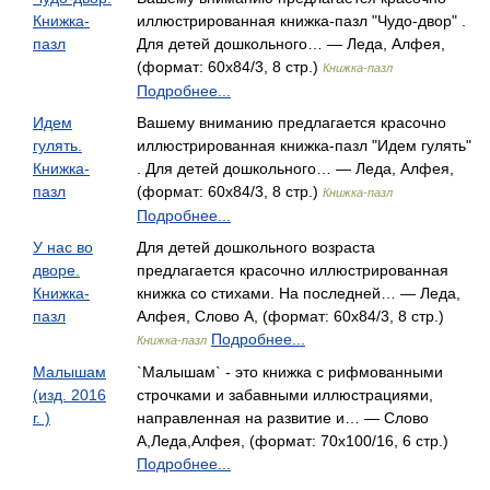
Книжка-
иллюстрированная книжка-пазл "Чудо-двор" .
пазл
Для детей дошкольного… — Леда, Алфея,
(формат: 60x84/3, 8 стр.)
Книжка-пазл
Подробнее...
Идем
Вашему вниманию предлагается красочно
гулять.
иллюстрированная книжка-пазл "Идем гулять"
Книжка-
. Для детей дошкольного… — Леда, Алфея,
пазл
(формат: 60x84/3, 8 стр.)
Книжка-пазл
Подробнее...
У нас во
Для детей дошкольного возраста
дворе.
предлагается красочно иллюстрированная
Книжка-
книжка со стихами. На последней… — Леда,
пазл
Алфея, Слово А, (формат: 60x84/3, 8 стр.)
Подробнее...
Книжка-пазл
Малышам
`Малышам` - это книжка с рифмованными
(изд. 2016
строчками и забавными иллюстрациями,
г. )
направленная на развитие и… — Слово
А,Леда,Алфея, (формат: 70x100/16, 6 стр.)
Подробнее...