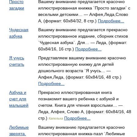
Просто
Вашему вниманию предлагается красочно
загадки
иллюстрированная книжка `Просто загадки` с
веселыми детскими… — Алфея,Леда,Слово
А, (формат: 60x84/32, 8 стр.)
Подробнее...
Чудесная
Вашему вниманию предлагается прекрасно
азбука
иллюстрированное издание, сборник стихов
`Чудесная азбука`. Для… — Леда, (формат:
60x84/16, 16 стр.)
Подробнее...
Я учусь
Представляем вашему вниманию красочно
считать
иллюстрированную книжку для детей
дошкольного возраста `Я учусь… —
Алфея,Леда, (формат: 60x84/16, 48 стр.)
Подробнее...
Азбука и
Прекрасно иллюстрированная книга
счет для
познакомит вашего ребенка с азбукой и
малышей
счетом. Книга для чтения взрослыми… —
Леда, Алфея, Слово А, (формат: 60x84/16, 48
стр.)
Подробнее...
Капелька
Любимые
Вашему вниманию предлагается красочно
зверята.
иллюстрированная книжка-пазл `Любимые