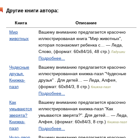
Другие книги автора:
Книга
Описание
Мир
Вашему вниманию предлагается красочно
животных
иллюстрированая книга "Мир животных",
которая познакомит ребенка с… — Леда,
Слово, (формат: 60x84/16, 48 стр.)
Ладушки
Подробнее...
Чудесные
Вашему вниманию предлагается красочно
друзья.
иллюстрированная книжка-пазл "Чудесные
Книжка-
друзья" . Для детей… — Леда, Алфея,
пазл
(формат: 60x84/3, 8 стр.)
Книжка-пазл
Подробнее...
Как
Вашему вниманию предлагается красочно
умываются
иллюстрированная книжка-пазл "Как
зверята?
умываются зверята?". Для детей… — Леда,
Книжка-
Алфея, (формат: 60x84/3, 8 стр.)
Книжка-пазл
пазл
Подробнее...
Чудо-двор.
Вашему вниманию предлагается красочно