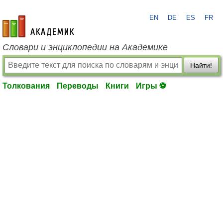
EN
DE
ES
FR
academic.ru
Словари и энциклопедии на Академике
Найти!
Толкования
Переводы
Книги
Игры ⚽