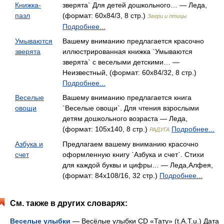
Книжка-
зверята` Для детей дошкольного… — Леда,
пазл
(формат: 60x84/3, 8 стр.)
Звери и птицы
Подробнее...
Умываются
Вашему вниманию предлагается красочно
зверята
иллюстрированная книжка `Умываются
зверята` с веселыми детскими… —
Неизвестный, (формат: 60x84/32, 8 стр.)
Подробнее...
Веселые
Вашему вниманию предлагается книга
овощи
`Веселые овощи`. Для чтения взрослыми
детям дошкольного возраста — Леда,
(формат: 105x140, 8 стр.)
Подробнее...
РАДУГА
Азбука и
Предлагаем вашему вниманию красочно
счет
оформленную книгу `Азбука и счет`. Стихи
для каждой буквы и цифры… — Леда,Алфея,
(формат: 84x108/16, 32 стр.)
Подробнее...
См. также в других словарях:
Веселые улыбки
— Весёлые улыбки CD «Тату» (t.A.T.u.) Дата