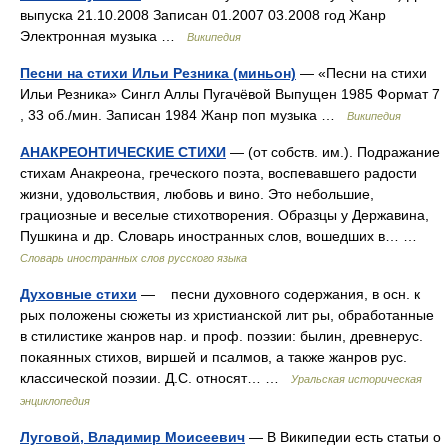
выпуска 21.10.2008 Записан 01.2007 03.2008 год Жанр
Электронная музыка …
Википедия
Песни на стихи Ильи Резника (миньон)
— «Песни на стихи
Ильи Резника» Сингл Аллы Пугачёвой Выпущен 1985 Формат 7
, 33 об./мин. Записан 1984 Жанр поп музыка …
Википедия
АНАКРЕОНТИЧЕСКИЕ СТИХИ
— (от собств. им.). Подражание
стихам Анакреона, греческого поэта, воспевавшего радости
жизни, удовольствия, любовь и вино. Это небольшие,
грациозные и веселые стихотворения. Образцы у Державина,
Пушкина и др. Словарь иностранных слов, вошедших в… …
Словарь иностранных слов русского языка
Духовные стихи
— песни духовного содержания, в осн. к
рых положены сюжеты из христианской лит ры, обработанные
в стилистике жанров нар. и проф. поэзии: былин, древнерус.
покаянных стихов, виршей и псалмов, а также жанров рус.
классической поэзии. Д.С. относят… …
Уральская историческая
энциклопедия
Луговой, Владимир Моисеевич
— В Википедии есть статьи о