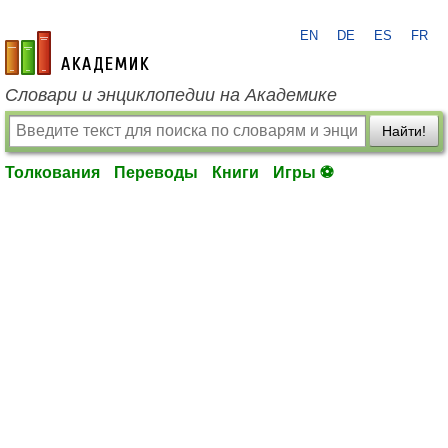
EN
DE
ES
FR
academic.ru
Словари и энциклопедии на Академике
Найти!
Толкования
Переводы
Книги
Игры ⚽