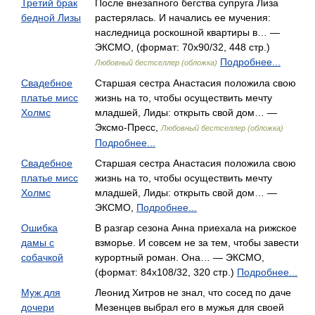
Третий брак
После внезапного бегства супруга Лиза
бедной Лизы
растерялась. И начались ее мучения:
наследница роскошной квартиры в… —
ЭКСМО, (формат: 70x90/32, 448 стр.)
Подробнее...
Любовный бестселлер (обложка)
Свадебное
Старшая сестра Анастасия положила свою
платье мисс
жизнь на то, чтобы осуществить мечту
Холмс
младшей, Лиды: открыть свой дом… —
Эксмо-Пресс,
Любовный бестселлер (обложка)
Подробнее...
Свадебное
Старшая сестра Анастасия положила свою
платье мисс
жизнь на то, чтобы осуществить мечту
Холмс
младшей, Лиды: открыть свой дом… —
ЭКСМО,
Подробнее...
Ошибка
В разгар сезона Анна приехала на рижское
дамы с
взморье. И совсем не за тем, чтобы завести
собачкой
курортный роман. Она… — ЭКСМО,
(формат: 84x108/32, 320 стр.)
Подробнее...
Муж для
Леонид Хитров не знал, что сосед по даче
дочери
Мезенцев выбрал его в мужья для своей