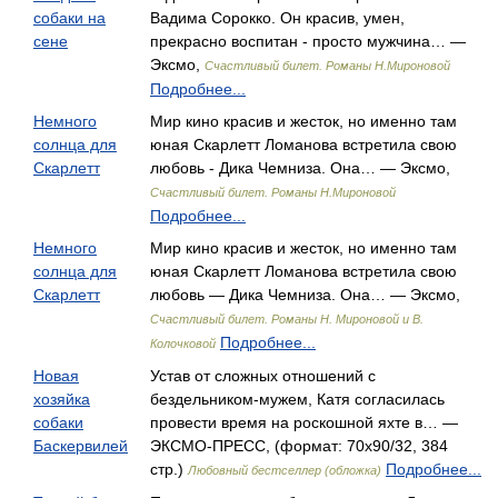
собаки на
Вадима Сорокко. Он красив, умен,
сене
прекрасно воспитан - просто мужчина… —
Эксмо,
Счастливый билет. Романы Н.Мироновой
Подробнее...
Немного
Мир кино красив и жесток, но именно там
солнца для
юная Скарлетт Ломанова встретила свою
Скарлетт
любовь - Дика Чемниза. Она… — Эксмо,
Счастливый билет. Романы Н.Мироновой
Подробнее...
Немного
Мир кино красив и жесток, но именно там
солнца для
юная Скарлетт Ломанова встретила свою
Скарлетт
любовь — Дика Чемниза. Она… — Эксмо,
Счастливый билет. Романы Н. Мироновой и В.
Подробнее...
Колочковой
Новая
Устав от сложных отношений с
хозяйка
бездельником-мужем, Катя согласилась
собаки
провести время на роскошной яхте в… —
Баскервилей
ЭКСМО-ПРЕСС, (формат: 70x90/32, 384
стр.)
Подробнее...
Любовный бестселлер (обложка)