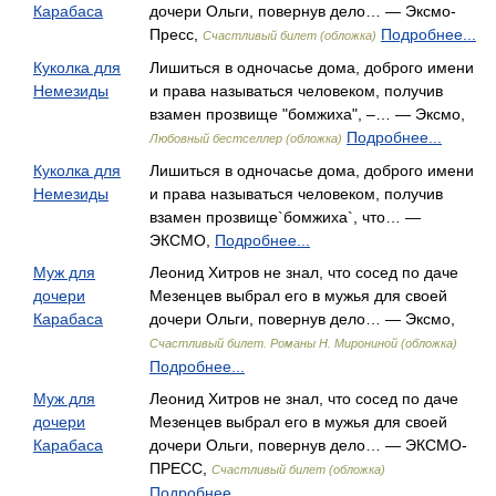
Карабаса
дочери Ольги, повернув дело… — Эксмо-
Пресс,
Подробнее...
Счастливый билет (обложка)
Куколка для
Лишиться в одночасье дома, доброго имени
Немезиды
и права называться человеком, получив
взамен прозвище "бомжиха", –… — Эксмо,
Подробнее...
Любовный бестселлер (обложка)
Куколка для
Лишиться в одночасье дома, доброго имени
Немезиды
и права называться человеком, получив
взамен прозвище`бомжиха`, что… —
ЭКСМО,
Подробнее...
Муж для
Леонид Хитров не знал, что сосед по даче
дочери
Мезенцев выбрал его в мужья для своей
Карабаса
дочери Ольги, повернув дело… — Эксмо,
Счастливый билет. Романы Н. Мирониной (обложка)
Подробнее...
Муж для
Леонид Хитров не знал, что сосед по даче
дочери
Мезенцев выбрал его в мужья для своей
Карабаса
дочери Ольги, повернув дело… — ЭКСМО-
ПРЕСС,
Счастливый билет (обложка)
Подробнее...