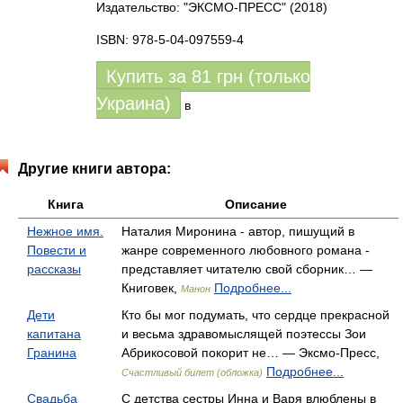
Издательство: "ЭКСМО-ПРЕСС"
(2018)
ISBN: 978-5-04-097559-4
Купить за
81
грн (только
Украина)
в
Другие книги автора:
Книга
Описание
Нежное имя.
Наталия Миронина - автор, пишущий в
Повести и
жанре современного любовного романа -
рассказы
представляет читателю свой сборник… —
Книговек,
Подробнее...
Манон
Дети
Кто бы мог подумать, что сердце прекрасной
капитана
и весьма здравомыслящей поэтессы Зои
Гранина
Абрикосовой покорит не… — Эксмо-Пресс,
Подробнее...
Счастливый билет (обложка)
Свадьба
С детства сестры Инна и Варя влюблены в