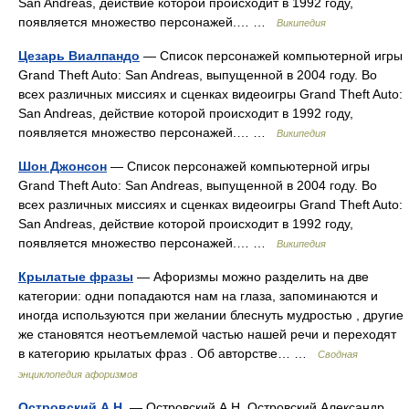
San Andreas, действие которой происходит в 1992 году,
появляется множество персонажей.… …
Википедия
Цезарь Виалпандо
— Список персонажей компьютерной игры
Grand Theft Auto: San Andreas, выпущенной в 2004 году. Во
всех различных миссиях и сценках видеоигры Grand Theft Auto:
San Andreas, действие которой происходит в 1992 году,
появляется множество персонажей.… …
Википедия
Шон Джонсон
— Список персонажей компьютерной игры
Grand Theft Auto: San Andreas, выпущенной в 2004 году. Во
всех различных миссиях и сценках видеоигры Grand Theft Auto:
San Andreas, действие которой происходит в 1992 году,
появляется множество персонажей.… …
Википедия
Крылатые фразы
— Афоризмы можно разделить на две
категории: одни попадаются нам на глаза, запоминаются и
иногда используются при желании блеснуть мудростью , другие
же становятся неотъемлемой частью нашей речи и переходят
в категорию крылатых фраз . Об авторстве… …
Сводная
энциклопедия афоризмов
Островский А.Н.
— Островский А.Н. Островский Александр