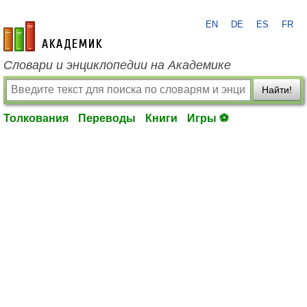
EN
DE
ES
FR
academic.ru
Словари и энциклопедии на Академике
Найти!
Толкования
Переводы
Книги
Игры ⚽