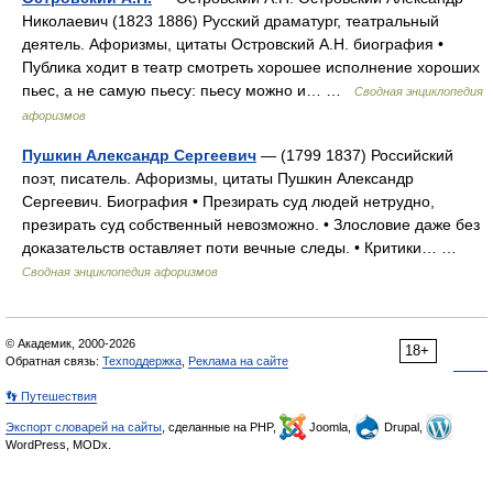
Николаевич (1823 1886) Русский драматург, театральный
деятель. Афоризмы, цитаты Островский А.Н. биография •
Публика ходит в театр смотреть хорошее исполнение хороших
пьес, а не самую пьесу: пьесу можно и… …
Сводная энциклопедия
афоризмов
Пушкин Александр Сергеевич
— (1799 1837) Российский
поэт, писатель. Афоризмы, цитаты Пушкин Александр
Сергеевич. Биография • Презирать суд людей нетрудно,
презирать суд собственный невозможно. • Злословие даже без
доказательств оставляет поти вечные следы. • Критики… …
Сводная энциклопедия афоризмов
© Академик, 2000-2026
18+
Обратная связь:
Техподдержка
,
Реклама на сайте
👣 Путешествия
Экспорт словарей на сайты
, сделанные на PHP,
Joomla,
Drupal,
WordPress, MODx.