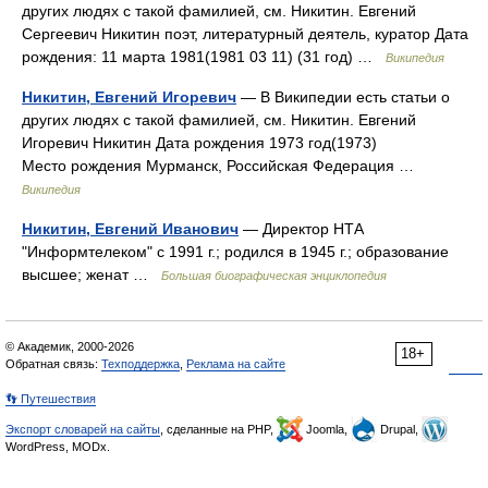
других людях с такой фамилией, см. Никитин. Евгений
Сергеевич Никитин поэт, литературный деятель, куратор Дата
рождения: 11 марта 1981(1981 03 11) (31 год) …
Википедия
Никитин, Евгений Игоревич
— В Википедии есть статьи о
других людях с такой фамилией, см. Никитин. Евгений
Игоревич Никитин Дата рождения 1973 год(1973)
Место рождения Мурманск, Российская Федерация …
Википедия
Никитин, Евгений Иванович
— Директор НТА
"Информтелеком" с 1991 г.; родился в 1945 г.; образование
высшее; женат …
Большая биографическая энциклопедия
© Академик, 2000-2026
18+
Обратная связь:
Техподдержка
,
Реклама на сайте
👣 Путешествия
Экспорт словарей на сайты
, сделанные на PHP,
Joomla,
Drupal,
WordPress, MODx.