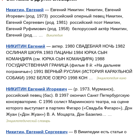
Никитин, Евгений
— Евгений Никитин: Никитин, Евгений
Игоревич (род. 1973) российский оперный певец Никитин,
Евгений Сергеевич (род. 1981) российский поэт Никитин,
Евгений Руфимович (род. 1958) белорусский актёр Никитин,
Евгений (род.… …
Википедия
НИКИТИН Евгений
— актер. 1980 СВАДЕБНАЯ НОЧЬ 1982
ОСЛИНАЯ ШКУРА 1983 ПАЦАНЫ 1984 ЮРКА СЫН
КОМАНДИРА (см. ЮРКА СЫН КОМАНДИРА) 1988
ГОСУДАРСТВЕННАЯ ГРАНИЦА (фильм 8 й: «На дальнем
пограничье») 1991 ВЕРНЫЙ РУСЛАН (ИСТОРИЯ КАРАУЛЬНОЙ
СОБАКИ) 1992 БЕЛОЕ ОЗЕРО 1998 КОН …
Энциклопедия кино
НИКИТИН Евгений Игоревич
— (р. 1973, Мурманск),
российский певец (бас). В 1997 окончил Санкт Петербургскую
консерваторию. С 1996 солист Мариинского театра, на сцене
которого выступает в партиях Фигаро («Свадьба Фигаро»), Дон
Жуан («Дон Жуан») В. А. Моцарта, Дон Базилио… …
Энциклопедический словарь
Никитин, Евгений Сергеевич
— В Википедии есть статьи о