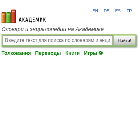
EN
DE
ES
FR
academic.ru
Словари и энциклопедии на Академике
Найти!
Толкования
Переводы
Книги
Игры ⚽