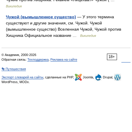
Википедия
Чужой (вымышленное существо)
— У этого термина
существуют и другие значения, см. Чужой. Чужой
(вымышленное существо) Вселенная Чужой, Чужой против
Хищника Официальное название …
Википедия
© Академик, 2000-2026
18+
Обратная связь:
Техподдержка
,
Реклама на сайте
👣 Путешествия
Экспорт словарей на сайты
, сделанные на PHP,
Joomla,
Drupal,
WordPress, MODx.