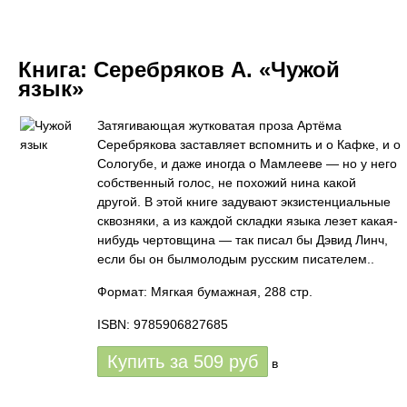
Книга:
Серебряков А. «Чужой
язык»
Затягивающая жутковатая проза Артёма
Серебрякова заставляет вспомнить и о Кафке, и о
Сологубе, и даже иногда о Мамлееве — но у него
собственный голос, не похожий нина какой
другой. В этой книге задувают экзистенциальные
сквозняки, а из каждой складки языка лезет какая-
нибудь чертовщина — так писал бы Дэвид Линч,
если бы он былмолодым русским писателем..
Формат: Мягкая бумажная, 288 стр.
ISBN: 9785906827685
Купить за
509
руб
в