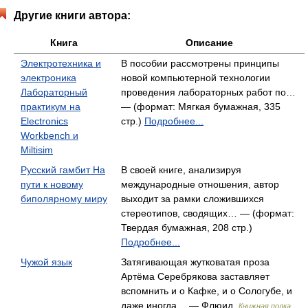
Другие книги автора:
Книга
Описание
Электротехника и
В пособии рассмотрены принципы
электроника
новой компьютерной технологии
Лабораторный
проведения лабораторных работ по…
практикум на
— (формат: Мягкая бумажная, 335
Electronics
стр.)
Подробнее...
Workbench и
Miltisim
Русский гамбит На
В своей книге, анализируя
пути к новому
международные отношения, автор
биполярному миру
выходит за рамки сложившихся
стереотипов, сводящих… — (формат:
Твердая бумажная, 208 стр.)
Подробнее...
Чужой язык
Затягивающая жутковатая проза
Артёма Серебрякова заставляет
вспомнить и о Кафке, и о Сологубе, и
даже иногда… — Флюид,
Книжная полка