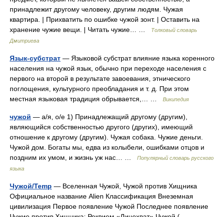
принадлежит другому человеку, другим людям. Чужая
квартира. | Прихватить по ошибке чужой зонт. | Оставить на
хранение чужие вещи. | Читать чужие… …
Толковый словарь
Дмитриева
Язык-субстрат
— Языковой субстрат влияние языка коренного
населения на чужой язык, обычно при переходе населения с
первого на второй в результате завоевания, этнического
поглощения, культурного преобладания и т. д. При этом
местная языковая традиция обрывается,… …
Википедия
чужой
— а/я, о/е 1) Принадлежащий другому (другим),
являющийся собственностью другого (других), имеющий
отношение к другому (другим). Чужая собака. Чужие деньги.
Чужой дом. Богаты мы, едва из колыбели, ошибками отцов и
поздним их умом, и жизнь уж нас… …
Популярный словарь русского
языка
Чужой/Temp
— Вселенная Чужой, Чужой против Хищника
Официальное название Alien Классификация Внеземная
цивилизация Первое появление Чужой Последнее появление
Чужие против Хищника: Реквием «Лицехват» Чужой ( …