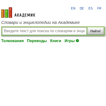
EN
DE
ES
FR
academic.ru
Словари и энциклопедии на Академике
Найти!
Толкования
Переводы
Книги
Игры ⚽