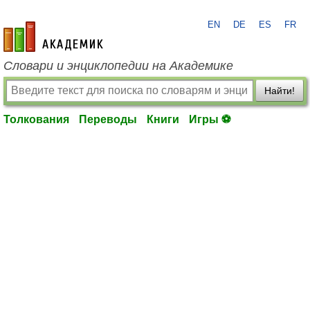
EN
DE
ES
FR
academic.ru
Словари и энциклопедии на Академике
Найти!
Толкования
Переводы
Книги
Игры ⚽