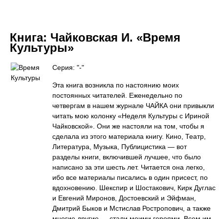
Книга:
Чайковская И. «Время
Культуры»
Серия: "-"
Эта книга возникла по настоянию моих
постоянных читателей. Еженедельно по
четвергам в нашем журнале ЧАЙКА они привыкли
читать мою колонку «Неделя Культуры с Ириной
Чайковской». Они же настояли на том, чтобы я
сделала из этого материала книгу. Кино, Театр,
Литература, Музыка, Публицистика — вот
разделы книги, включившей лучшее, что было
написано за эти шесть лет. Читается она легко,
ибо все материалы писались в один присест, по
вдохновению. Шекспир и Шостакович, Кирк Дуглас
и Евгений Миронов, Достоевский и Эйфман,
Дмитрий Быков и Мстислав Ростропович, а также
многие другие — стали моими героями. Всем им,