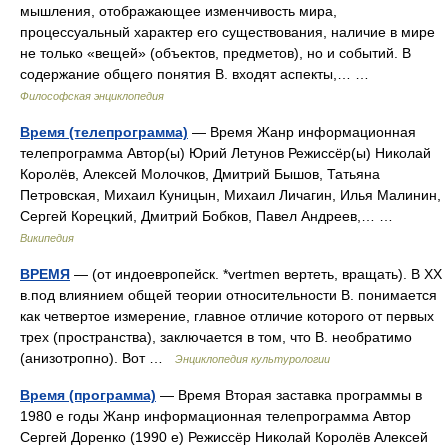
мышления, отображающее изменчивость мира,
процессуальный характер его существования, наличие в мире
не только «вещей» (объектов, предметов), но и событий. В
содержание общего понятия В. входят аспекты,… …
Философская энциклопедия
Время (телепрограмма)
— Время Жанр информационная
телепрограмма Автор(ы) Юрий Летунов Режиссёр(ы) Николай
Королёв, Алексей Молочков, Дмитрий Бышов, Татьяна
Петровская, Михаил Куницын, Михаил Личагин, Илья Малинин,
Сергей Корецкий, Дмитрий Бобков, Павел Андреев,… …
Википедия
ВРЕМЯ
— (от индоевропейск. *vertmen вертеть, вращать). В ХХ
в.под влиянием общей теории относительности В. понимается
как четвертое измерение, главное отличие которого от первых
трех (пространства), заключается в том, что В. необратимо
(анизотропно). Вот …
Энциклопедия культурологии
Время (программа)
— Время Вторая заставка программы в
1980 е годы Жанр информационная телепрограмма Автор
Сергей Доренко (1990 е) Режиссёр Николай Королёв Алексей