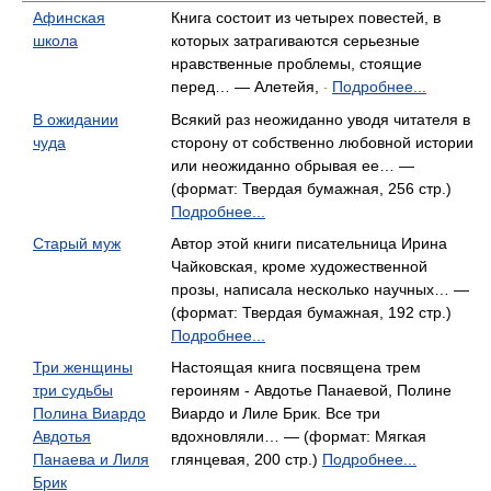
Афинская
Книга состоит из четырех повестей, в
школа
которых затрагиваются серьезные
нравственные проблемы, стоящие
перед… — Алетейя,
Подробнее...
-
В ожидании
Всякий раз неожиданно уводя читателя в
чуда
сторону от собственно любовной истории
или неожиданно обрывая ее… —
(формат: Твердая бумажная, 256 стр.)
Подробнее...
Старый муж
Автор этой книги писательница Ирина
Чайковская, кроме художественной
прозы, написала несколько научных… —
(формат: Твердая бумажная, 192 стр.)
Подробнее...
Три женщины
Настоящая книга посвящена трем
три судьбы
героиням - Авдотье Панаевой, Полине
Полина Виардо
Виардо и Лиле Брик. Все три
Авдотья
вдохновляли… — (формат: Мягкая
Панаева и Лиля
глянцевая, 200 стр.)
Подробнее...
Брик