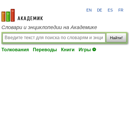
EN
DE
ES
FR
academic.ru
Словари и энциклопедии на Академике
Найти!
Толкования
Переводы
Книги
Игры ⚽