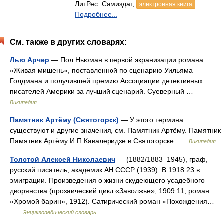
ЛитРес: Самиздат,
электронная книга
Подробнее...
См. также в других словарях:
Лью Арчер
— Пол Ньюман в первой экранизации романа
«Живая мишень», поставленной по сценарию Уильяма
Голдмана и получившей премию Ассоциации детективных
писателей Америки за лучший сценарий. Суеверный …
Википедия
Памятник Артёму (Святогорск)
— У этого термина
существуют и другие значения, см. Памятник Артёму. Памятник
Памятник Артёму И.П.Кавалеридзе в Святогорске …
Википедия
Толстой Алексей Николаевич
— (1882/1883 1945), граф,
русский писатель, академик АН СССР (1939). В 1918 23 в
эмиграции. Произведения о жизни скудеющего усадебного
дворянства (прозаический цикл «Заволжье», 1909 11; роман
«Хромой барин», 1912). Сатирический роман «Похождения…
…
Энциклопедический словарь