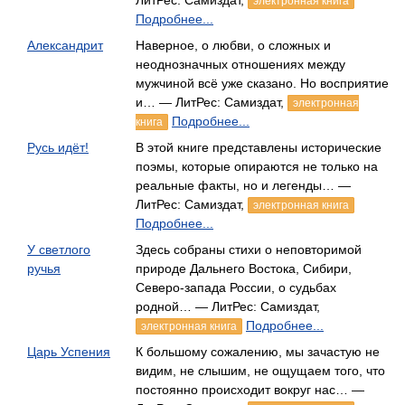
ЛитРес: Самиздат,
электронная книга
Подробнее...
Александрит
Наверное, о любви, о сложных и
неоднозначных отношениях между
мужчиной всё уже сказано. Но восприятие
и… — ЛитРес: Самиздат,
электронная
Подробнее...
книга
Русь идёт!
В этой книге представлены исторические
поэмы, которые опираются не только на
реальные факты, но и легенды… —
ЛитРес: Самиздат,
электронная книга
Подробнее...
У светлого
Здесь собраны стихи о неповторимой
ручья
природе Дальнего Востока, Сибири,
Северо-запада России, о судьбах
родной… — ЛитРес: Самиздат,
Подробнее...
электронная книга
Царь Успения
К большому сожалению, мы зачастую не
видим, не слышим, не ощущаем того, что
постоянно происходит вокруг нас… —