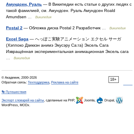
Амундсен, Руаль
— В Википедии есть статьи о других людях с
такой фамилией, см. Амундсен. Руаль Амундсен Roald
Amundsen …
Википедия
Postal 2
— Обложка диска Postal 2 Разработчик …
Википедия
Excel Saga
— へっぽこ実験アニメーション エクセル サーガ
(Хэппоко Дзиккэн анимэ Экусэру Са:га) Эксель Сага
Извращённая экспериментальная анимационная Эксель сага
…
Википедия
© Академик, 2000-2026
18+
Обратная связь:
Техподдержка
,
Реклама на сайте
👣 Путешествия
Экспорт словарей на сайты
, сделанные на PHP,
Joomla,
Drupal,
WordPress, MODx.