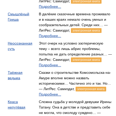
ЛитРес: Самиздат,
электронная книга
Подробнее...
Смышлёный
В далёкие сказочные времена проживало
Гриша
и в наших краях немало очень умных и
сообразительных детей. Среди них… —
ЛитРес: Самиздат,
электронная книга
Подробнее...
Неосознанная
Этот очерк на условно эзотерическую
суть
тему – всего лишь абрис проблемы,
попытка не дать определение разных… —
ЛитРес: Самиздат,
электронная книга
Подробнее...
Таёжная
Сказки о строительстве Комсомольска-на-
ведьма
Амуре вполне можно назвать
историческими… Частично это и так. Но…
— ЛитРес: Самиздат,
электронная книга
Подробнее...
Краса
Сложна судьба у молодой девушки Ирины
непутёвая
Татану. Она в детстве и представить себе
не могла, что смолоду суждено… —