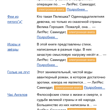
операции по… — ЛитРес: Самиздат,
Подробнее...
электронная книга
Феи из
Кто такая Пелюшка? Одиннадцатилетняя
пятого"д"
девочка, но только из сказочной страны
Велика Горошия. Пожалуй, она… —
ЛитРес: Самиздат,
электронная книга
Подробнее...
Искры и
В этой книге представлены стихи,
звёзды
написанные в разные годы. В них
зачастую смысловую нагрузку несёт и… —
ЛитРес: Самиздат,
электронная книга
Подробнее...
Голые не лгут
Этот занимательный, чистой воды
авантюрный роман, в котором достаточно
эротики, юмора не является… — ЛитРес:
Самиздат,
Подробнее...
электронная книга
Час Ангелов
Философские стихи о жизни и смерти, о
судьбе великой страны и её народа.
Большинство из них написаны в… —