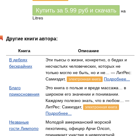
Купить за
5.99
руб
и скачать
на
Litres
Другие книги автора:
Книга
Описание
В дебрях
Эти пьесы о жизни, конкретно, о бедах и
бескрайних
несчастьях человеческих, которых не
только могло не быть, но и не… — ЛитРес:
Самиздат,
Подробнее...
электронная книга
Благо
Это книга о пользе и вреде массажа… в
прикосновения
широком его значении и понимании.
Каждому полезно знать, что в любом… —
ЛитРес: Самиздат,
электронная книга
Подробнее...
Незваные
Молодой американский морской
гости Лимпопо
пехотинец, офицер Арчи Олсоп,
принимает участие в невероятной