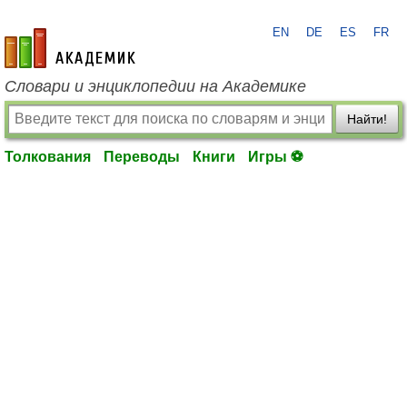
EN
DE
ES
FR
academic.ru
Словари и энциклопедии на Академике
Найти!
Толкования
Переводы
Книги
Игры ⚽