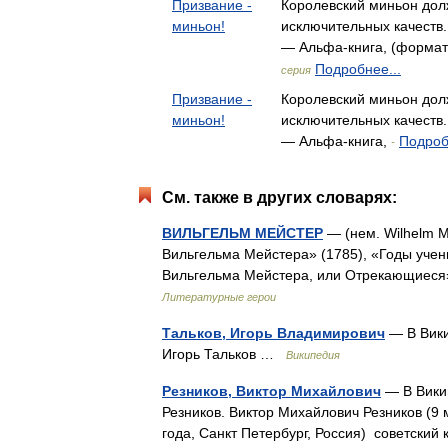
Призвание -
Королевский миньон до
миньон!
исключительных качеств
— Альфа-книга, (формат:
Подробнее...
серия
Призвание -
Королевский миньон до
миньон!
исключительных качеств
— Альфа-книга,
Подроб
-
См. также в других словарях:
ВИЛЬГЕЛЬМ МЕЙСТЕР
— (нем. Wilhelm M
Вильгельма Мейстера» (1785), «Годы учен
Вильгельма Мейстера, или Отрекающиеся»
Литературные герои
Тальков, Игорь Владимирович
— В Вики
Игорь Тальков …
Википедия
Резников, Виктор Михайлович
— В Викип
Резников. Виктор Михайлович Резников (9
года, Санкт Петербург, Россия) советски