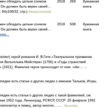
лжен обладать целым сонмом
2018
269
бумажная
. Он должен быть верен своей…
книга
 84x108/32, стр.)
Юмористическая
лжен обладать целым сонмом
2018
508
бумажная
. Он должен быть верен своей…
книга
нее...
eister) герой романов И. В.Гете «Театральное призвание
ия Вильгельма Мейстера» (1796) и «Годы странствий
 (1821). Фамилия героя происходит от нем. «der… …
педии есть статьи о других людях с именем Тальков, Игорь.
едии есть статьи о других людях с такой фамилией, см.
 мая 1952 года, Ленинград, РСФСР, СССР 25 февраля 1992
й композитор и певец, автор многих… …
Википедия