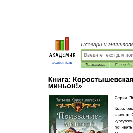
Словари и энциклоп
academic.ru
Толкования
Переводы
Книга:
Коростышевская 
миньон!»
Серия: "
Королевс
качеств.
куртуазе
почивать