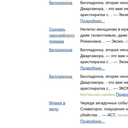
Белладонна
Белладонна, вторая нен
Джаргамора, - это вам н
аристократка с… — Экс
Подробнее...
Сыскарь
Нелегко женщинам в муж
чародейского
даже талантливым, даже 
приказа
Романовна… — Эксмо,
К
Белладонна
Белладонна, вторая нен
Джаргамора, — это вам 
аристократка с… — Экс
Подробнее...
Белладонна
Белладонна, вторая нен
Джаргамора, - это вам н
аристократка с… — ЭКСМ
Подро
Клуб веселых чародеек
Мумия в
Череда загадочных собы
меду
Славигорск: покушения н
убийства… — АСТ,
Звезды
Подробнее...