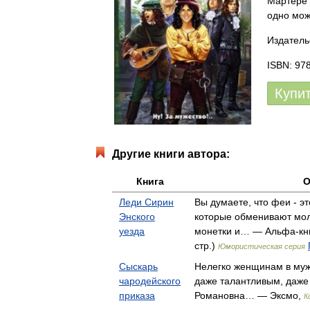
Мартере 
одно мож
Издатель
ISBN: 97
Купи
Другие книги автора:
Книга
О
Леди Сирин
Вы думаете, что феи - эт
Энского
которые обменивают мо
уезда
монетки и… — Альфа-кни
стр.)
Юмористическая серия
Сыскарь
Нелегко женщинам в муж
чародейского
даже талантливым, даже 
приказа
Романовна… — Эксмо,
К