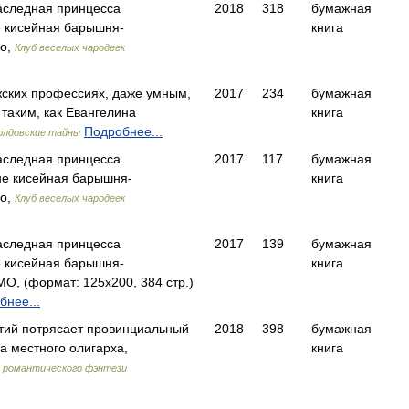
аследная принцесса
2018
318
бумажная
е кисейная барышня-
книга
мо,
Клуб веселых чародеек
ских профессиях, даже умным,
2017
234
бумажная
таким, как Евангелина
книга
Подробнее...
олдовские тайны
аследная принцесса
2017
117
бумажная
не кисейная барышня-
книга
мо,
Клуб веселых чародеек
аследная принцесса
2017
139
бумажная
е кисейная барышня-
книга
О, (формат: 125x200, 384 стр.)
бнее...
тий потрясает провинциальный
2018
398
бумажная
а местного олигарха,
книга
 романтического фэнтези