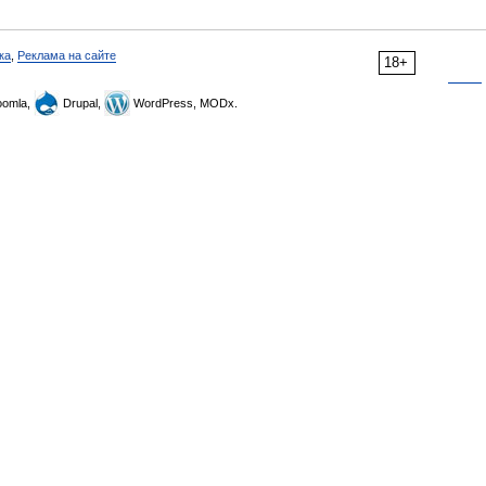
ка
,
Реклама на сайте
18+
omla,
Drupal,
WordPress, MODx.