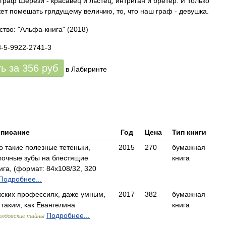
граф Шерези - красавец и льстец, интриган и бретер. И только
ет помешать грядущему величию, то, что наш граф - девушка.
ство: "Альфа-книга"
(2018)
8-5-9922-2741-3
ть за
356
руб
в Лабиринте
писание
Год
Цена
Тип книги
о такие полезные тетеньки,
2015
270
бумажная
лочные зубы на блестящие
книга
га, (формат: 84x108/32, 320
Подробнее...
ских профессиях, даже умным,
2017
382
бумажная
таким, как Евангелина
книга
Подробнее...
олдовские тайны