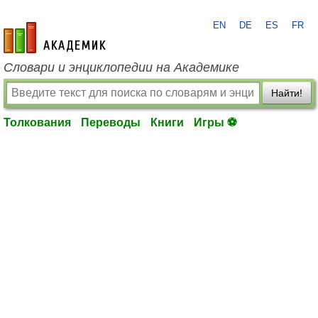
EN
DE
ES
FR
academic.ru
Словари и энциклопедии на Академике
Найти!
Толкования
Переводы
Книги
Игры ⚽