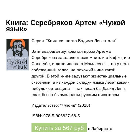
Книга:
Серебряков Артем «Чужой
язык»
Серия: "Книжная полка Вадима Левенталя"
Затягивающая жутковатая проза Артёма
Серебрякова заставляет вспомнить и о Кафке, и о
Сологубе, и даже иногда о Мамлееве — но у него
собственный голос, не похожий нина какой
другой. В этой книге задувают экзистенциальные
сквозняки, а из каждой складки языка лезет какая-
нибудь чертовщина — так писал бы Дэвид Линч,
если бы он былмолодым русским писателем.
Издательство: "Флюид"
(2018)
ISBN: 978-5-906827-68-5
Купить за
567
руб
в Лабиринте