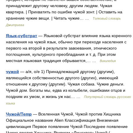
принадлежит другому человеку, другим людям. Чужая
квартира. | Прихватить по ошибке чужой зонт. | Оставить на
хранение чужие вещи. | Читать чужие… …
Толковый словарь
Дмитриева
Язык-субстрат
— Языковой субстрат влияние языка коренного
населения на чужой язык, обычно при переходе населения с
первого на второй в результате завоевания, этнического
поглощения, культурного преобладания и т. д. При этом
местная языковая традиция обрывается,… …
Википедия
чужой
— а/я, о/е 1) Принадлежащий другому (другим),
являющийся собственностью другого (других), имеющий
отношение к другому (другим). Чужая собака. Чужие деньги.
Чужой дом. Богаты мы, едва из колыбели, ошибками отцов и
поздним их умом, и жизнь уж нас… …
Популярный словарь русского
языка
Чужой/Temp
— Вселенная Чужой, Чужой против Хищника
Официальное название Alien Классификация Внеземная
цивилизация Первое появление Чужой Последнее появление
Чужие против Хищника: Реквием «Лицехват» Чужой ( …