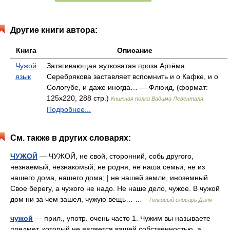
Другие книги автора:
Книга
Описание
Чужой
Затягивающая жутковатая проза Артёма
язык
Серебрякова заставляет вспомнить и о Кафке, и о
Сологубе, и даже иногда… — Флюид, (формат:
125x220, 288 стр.)
Книжная полка Вадима Левенталя
Подробнее...
См. также в других словарях:
ЧУЖОЙ
— ЧУЖОЙ, не свой, сторонний, собь другого,
незнаемый, незнакомый; не родня, не наша семьи, не из
нашего дома, нашего дома; | не нашей земли, иноземный.
Свое берегу, а чужого не надо. Не наше дело, чужое. В чужой
дом ни за чем зашел, чужую вещь… …
Толковый словарь Даля
чужой
— прил., употр. очень часто 1. Чужим вы называете
предмет, который не является вашей собственностью, а