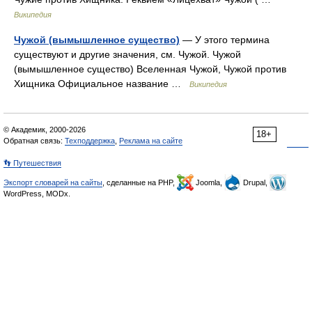
Википедия
Чужой (вымышленное существо)
— У этого термина
существуют и другие значения, см. Чужой. Чужой
(вымышленное существо) Вселенная Чужой, Чужой против
Хищника Официальное название …
Википедия
© Академик, 2000-2026
18+
Обратная связь:
Техподдержка
,
Реклама на сайте
👣 Путешествия
Экспорт словарей на сайты
, сделанные на PHP,
Joomla,
Drupal,
WordPress, MODx.