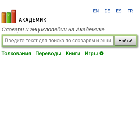
EN
DE
ES
FR
academic.ru
Словари и энциклопедии на Академике
Найти!
Толкования
Переводы
Книги
Игры ⚽