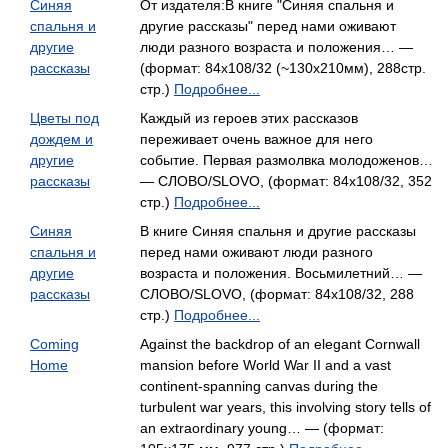
Синяя
От издателя:В книге "Синяя спальня и
спальня и
другие рассказы" перед нами оживают
другие
люди разного возраста и положения… —
рассказы
(формат: 84x108/32 (~130x210мм), 288стр.
стр.)
Подробнее...
Цветы под
Каждый из героев этих рассказов
дождем и
переживает очень важное для него
другие
событие. Первая размолвка молодоженов…
рассказы
— СЛОВО/SLOVO, (формат: 84x108/32, 352
стр.)
Подробнее...
Синяя
В книге Синяя спальня и другие рассказы
спальня и
перед нами оживают люди разного
другие
возраста и положения. Восьмилетний… —
рассказы
СЛОВО/SLOVO, (формат: 84x108/32, 288
стр.)
Подробнее...
Coming
Against the backdrop of an elegant Cornwall
Home
mansion before World War II and a vast
continent-spanning canvas during the
turbulent war years, this involving story tells of
an extraordinary young… — (формат: