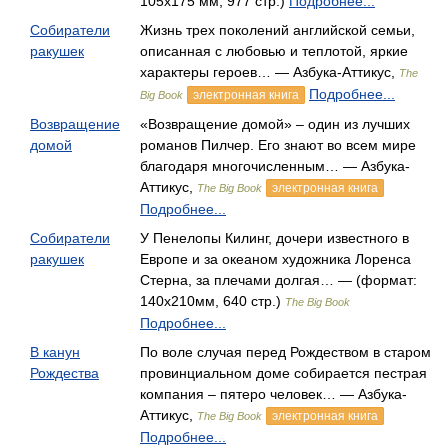
105х175 мм, 977 стр.)
Подробнее...
Собиратели
Жизнь трех поколений английской семьи,
ракушек
описанная с любовью и теплотой, яркие
характеры героев… — Азбука-Аттикус,
The
Подробнее...
электронная книга
Big Book
Возвращение
«Возвращение домой» – один из лучших
домой
романов Пилчер. Его знают во всем мире
благодаря многочисленным… — Азбука-
Аттикус,
электронная книга
The Big Book
Подробнее...
Собиратели
У Пенелопы Килинг, дочери известного в
ракушек
Европе и за океаном художника Лоренса
Стерна, за плечами долгая… — (формат:
140x210мм, 640 стр.)
The Big Book
Подробнее...
В канун
По воле случая перед Рождеством в старом
Рождества
провинциальном доме собирается пестрая
компания – пятеро человек… — Азбука-
Аттикус,
электронная книга
The Big Book
Подробнее...