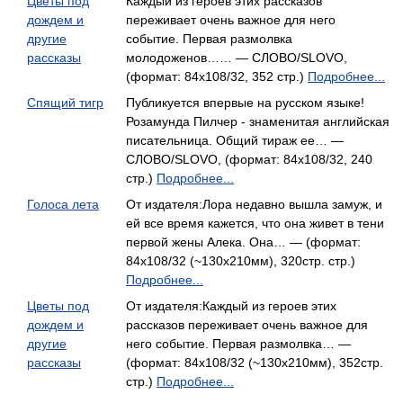
Цветы под
Каждый из героев этих рассказов
дождем и
переживает очень важное для него
другие
событие. Первая размолвка
рассказы
молодоженов…… — СЛОВО/SLOVO,
(формат: 84x108/32, 352 стр.)
Подробнее...
Спящий тигр
Публикуется впервые на русском языке!
Розамунда Пилчер - знаменитая английская
писательница. Общий тираж ее… —
СЛОВО/SLOVO, (формат: 84x108/32, 240
стр.)
Подробнее...
Голоса лета
От издателя:Лора недавно вышла замуж, и
ей все время кажется, что она живет в тени
первой жены Алека. Она… — (формат:
84x108/32 (~130x210мм), 320стр. стр.)
Подробнее...
Цветы под
От издателя:Каждый из героев этих
дождем и
рассказов переживает очень важное для
другие
него событие. Первая размолвка… —
рассказы
(формат: 84x108/32 (~130x210мм), 352стр.
стр.)
Подробнее...