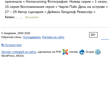
оригинала = Homecoming Фотография: Номер серии = 1 сезон,
15 серия Воспоминания героя = Чарли Пэйс День на острове =
27 − 29 Автор сценария = Деймон Линдлоф Режиссёр =
Кевин… …
Википедия
© Академик, 2000-2026
18+
Обратная связь:
Техподдержка
,
Реклама на сайте
👣 Путешествия
Экспорт словарей на сайты
, сделанные на PHP,
Joomla,
Drupal,
WordPress, MODx.