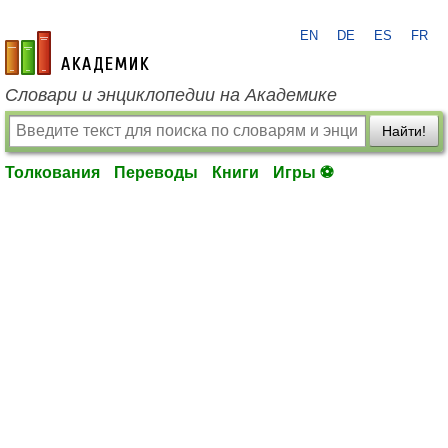
EN
DE
ES
FR
academic.ru
Словари и энциклопедии на Академике
Найти!
Толкования
Переводы
Книги
Игры ⚽