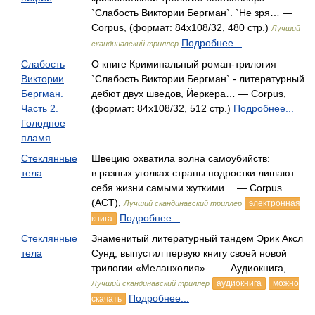
`Слабость Виктории Бергман`. `Не зря… —
Corpus, (формат: 84x108/32, 480 стр.)
Лучший
Подробнее...
скандинавский триллер
Слабость
О книге Криминальный роман-трилогия
Виктории
`Слабость Виктории Бергман` - литературный
Бергман.
дебют двух шведов, Йеркера… — Corpus,
Часть 2.
(формат: 84x108/32, 512 стр.)
Подробнее...
Голодное
пламя
Стеклянные
Швецию охватила волна самоубийств:
тела
в разных уголках страны подростки лишают
себя жизни самыми жуткими… — Corpus
(АСТ),
электронная
Лучший скандинавский триллер
Подробнее...
книга
Стеклянные
Знаменитый литературный тандем Эрик Аксл
тела
Сунд, выпустил первую книгу своей новой
трилогии «Меланхолия»… — Аудиокнига,
аудиокнига
можно
Лучший скандинавский триллер
Подробнее...
скачать