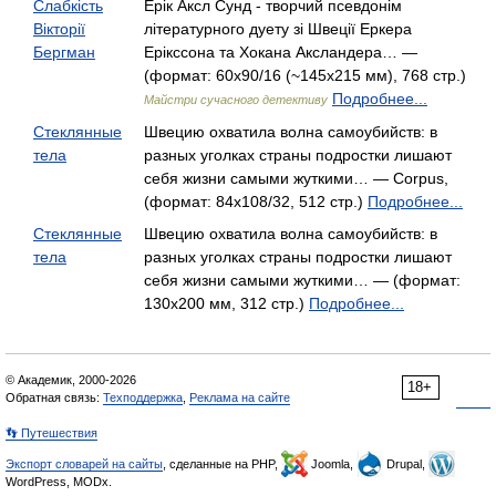
Слабкість
Ерік Аксл Сунд - творчий псевдонім
Вікторії
літературного дуету зі Швеції Еркера
Бергман
Ерікссона та Хокана Аксландера… —
(формат: 60х90/16 (~145х215 мм), 768 стр.)
Подробнее...
Майстри сучасного детективу
Стеклянные
Швецию охватила волна самоубийств: в
тела
разных уголках страны подростки лишают
себя жизни самыми жуткими… — Corpus,
(формат: 84x108/32, 512 стр.)
Подробнее...
Стеклянные
Швецию охватила волна самоубийств: в
тела
разных уголках страны подростки лишают
себя жизни самыми жуткими… — (формат:
130х200 мм, 312 стр.)
Подробнее...
© Академик, 2000-2026
18+
Обратная связь:
Техподдержка
,
Реклама на сайте
👣 Путешествия
Экспорт словарей на сайты
, сделанные на PHP,
Joomla,
Drupal,
WordPress, MODx.