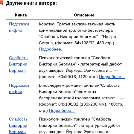
Другие книги автора:
Книга
Описание
Подсказки
Коротко: Третья заключительная часть
пифии
криминальной трилогии-бестселлера
"Слабость Виктории Бергман" . "Не зря… —
Corpus, (формат: 84x108/32, 480 стр.)
Подробнее...
Слабость
Психологический триллер "Слабость
Виктории
Виктории Бергман" - литературный дебют
Бергман
двух шведов, Йеркера Эрикссона и… —
(формат: 60x90/16, 1120 стр.)
Подробнее...
Подсказки
В последнем романе трилогии“Слабость
пифии
Виктории Бергман”элементы
беспрецедентной головоломки встают… —
(формат: 84x108/32 (130х200 мм), 480стр.
стр.)
Подробнее...
Слабость
Психологический триллер "Слабость
Виктории
Виктории Бергман" -литературный дебют
Бергман
двух шведов, Йеркера Эрикссона и… —