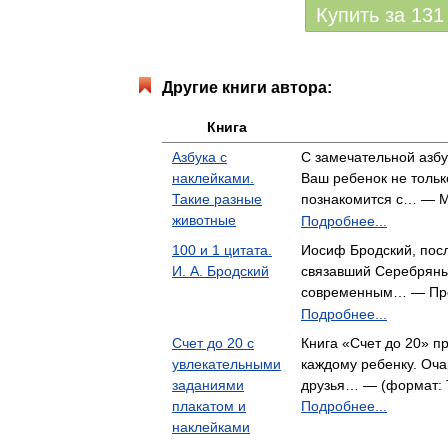
Купить за
131
Другие книги автора:
Книга
Азбука с
С замечательной азб
наклейками.
Ваш ребенок не тольк
Такие разные
познакомится с… — М
животные
Подробнее...
100 и 1 цитата.
Иосиф Бродский, посл
И. А. Бродский
связавший Серебряный
современным… — Про
Подробнее...
Счет до 20 с
Книга «Счет до 20» п
увлекательными
каждому ребенку. Оч
заданиями
друзья… — (формат: Т
плакатом и
Подробнее...
наклейками