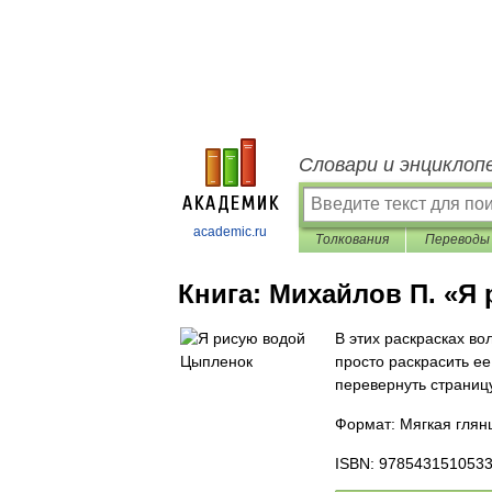
Словари и энциклоп
academic.ru
Толкования
Переводы
Книга:
Михайлов П. «Я
В этих раскрасках во
просто раскрасить ее
перевернуть страницу
Формат: Мягкая глянц
ISBN: 978543151053