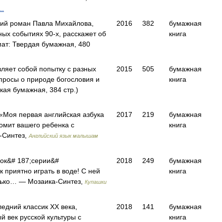
..
ий роман Павла Михайлова,
2016
382
бумажная
ых событиях 90-х, расскажет об
книга
т: Твердая бумажная, 480
ляет собой попытку с разных
2015
505
бумажная
опросы о природе богословия и
книга
ая бумажная, 384 стр.)
«Моя первая английская азбука
2017
219
бумажная
омит вашего ребенка с
книга
-Синтез,
Английский язык малышам
нок&# 187;серии&#
2018
249
бумажная
 приятно играть в воде! С ней
книга
олько… — Мозаика-Синтез,
Купашки
едний классик ХХ века,
2018
141
бумажная
 век русской культуры с
книга