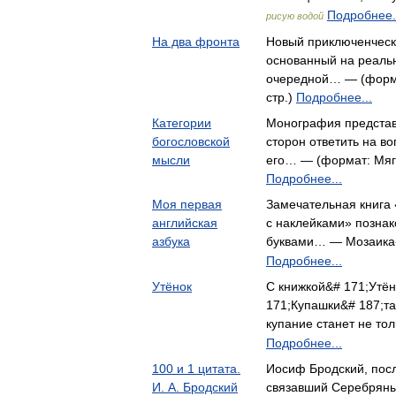
Подробнее.
рисую водой
На два фронта
Новый приключенческ
основанный на реальн
очередной… — (форма
стр.)
Подробнее...
Категории
Монография представ
богословской
сторон ответить на в
мысли
его… — (формат: Мягк
Подробнее...
Моя первая
Замечательная книга 
английская
с наклейками» познак
азбука
буквами… — Мозаика
Подробнее...
Утёнок
С книжкой&# 171;Утё
171;Купашки&# 187;так
купание станет не т
Подробнее...
100 и 1 цитата.
Иосиф Бродский, посл
И. А. Бродский
связавший Серебряный