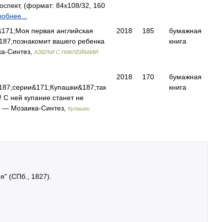
пект, (формат: 84x108/32, 160
обнее...
&171;Моя первая английская
2018
185
бумажная
187;познакомит вашего ребенка
книга
а-Синтез,
АЗБУКИ С НАКЛЕЙКАМИ
2018
170
бумажная
187;серии&171;Купашки&187;так
книга
! С ней купание станет не
… — Мозаика-Синтез,
Купашки
я" (СПб., 1827).