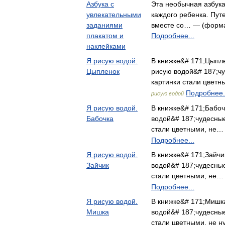
Азбука с
Эта необычная азбука
увлекательными
каждого ребенка. Пут
заданиями
вместе со… — (формат
плакатом и
Подробнее...
наклейками
Я рисую водой.
В книжке&# 171;Цыпл
Цыпленок
рисую водой&# 187;чу
картинки стали цвет
Подробнее.
рисую водой
Я рисую водой.
В книжке&# 171;Бабо
Бабочка
водой&# 187;чудесные
стали цветными, не…
Подробнее...
Я рисую водой.
В книжке&# 171;Зайчи
Зайчик
водой&# 187;чудесные
стали цветными, не…
Подробнее...
Я рисую водой.
В книжке&# 171;Мишк
Мишка
водой&# 187;чудесные
стали цветными, не 