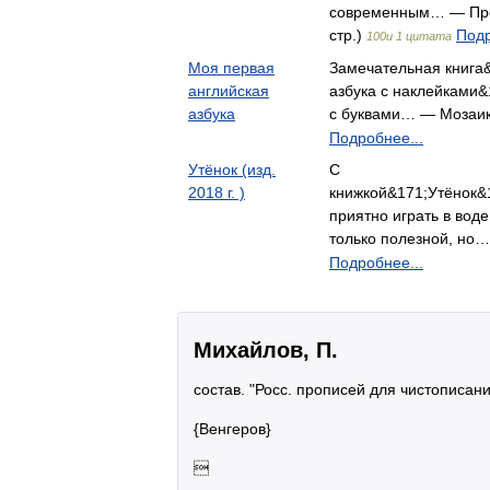
современным… — Прос
стр.)
Подр
100и 1 цитата
Моя первая
Замечательная книга
английская
азбука с наклейками&
азбука
с буквами… — Мозаик
Подробнее...
Утёнок (изд.
С
2018 г. )
книжкой&171;Утёнок&
приятно играть в воде
только полезной, но
Подробнее...
Михайлов, П.
состав. "Росс. прописей для чистописани
{Венгеров}
