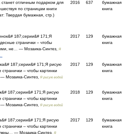
 станет отличным подарком для
2016
637
бумажная
ешествуя по страницам книги
книга
: Твердая бумажная, стр.)
енок&# 187;серии&# 171;Я
2017
129
бумажная
десные странички – чтобы
книга
ными, не… — Мозаика-Синтез,
Я
..
чка&# 187;серии&# 171;Я рисую
2017
129
бумажная
 странички – чтобы картинки
книга
 — Мозаика-Синтез,
Я рисую водой
к&# 187;серии&# 171;Я рисую
2018
129
бумажная
 странички – чтобы картинки
книга
 — Мозаика-Синтез,
Я рисую водой
а&# 187;серии&# 171;Я рисую
2017
129
бумажная
 странички – чтобы картинки
книга
нужны… — Мозаика-Синтез,
Я