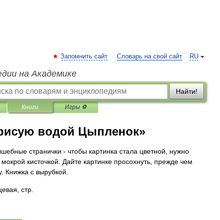
Запомнить сайт
Словарь на свой сайт
RU
едии на Академике
Найти!
Книги
Игры ⚽
 рисую водой Цыпленок»
лшебные странички - чтобы картинка стала цветной, нужно
 мокрой кисточкой. Дайте картинке просохнуть, прежде чем
. Книжка с вырубкой.
евая, стр.
3