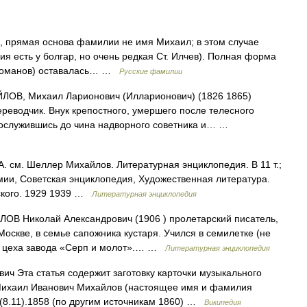
 прямая основа фамилии не имя Михаил; в этом случае
я есть у болгар, но очень редкая Ст. Илчев). Полная форма
л Романов) оставалась… …
Русские фамилии
ЛОВ, Михаил Ларионович (Илларионович) (1826 1865)
реводчик. Внук крепостного, умершего после телесного
 дослужившись до чина надворного советника и… …
см. Шеллер Михайлов. Литературная энциклопедия. В 11 т.;
мии, Советская энциклопедия, Художественная литература.
рского. 1929 1939 …
Литературная энциклопедия
ОВ Николай Александрович (1906 ) пролетарский писатель,
 Москве, в семье сапожника кустаря. Учился в семилетке (не
го цеха завода «Серп и молот».… …
Литературная энциклопедия
ч Эта статья содержит заготовку карточки музыкального
. Михаил Иванович Михайлов (настоящее имя и фамилия
(8.11).1858 (по другим источникам 1860) …
Википедия