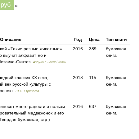
руб
в
Описание
Год
Цена
Тип книги
укой «Такие разные животные»
2016
389
бумажная
о выучит алфавит, но и
книга
озаика-Синтез,
Азбука с наклейками
едний классик ХХ века,
2018
115
бумажная
 век русской культуры с
книга
спект,
100и 1 цитата
ринесет много радости и пользы
2016
637
бумажная
аровательный медвежонок и его
книга
вердая бумажная, стр.)