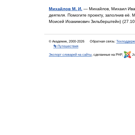
Михайлов М. И.
— Михайлов, Михаил Ивано
деятеля. Помогите проекту, заполнив её
Моисей Иоакимович Зильберштейн) (27.10
© Академик, 2000-2026
Обратная связь:
Техподдерж
👣 Путешествия
Экспорт словарей на сайты
, сделанные на PHP,
Jo