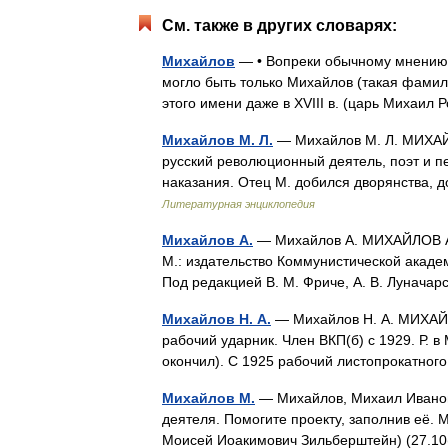
См. также в других словарях:
Михайлов
— • Вопреки обычному мнению,
могло быть только Михайлов (такая фамили
этого имени даже в XVIII в. (царь Михаи
Михайлов М. Л.
— Михайлов М. Л. МИХАЙ
русский революционный деятель, поэт и пе
наказания. Отец М. добился дворянства,
Литературная энциклопедия
Михайлов А.
— Михайлов А. МИХАЙЛОВ А. 
М.: издательство Коммунистической акаде
Под редакцией В. М. Фриче, А. В. Лунача
Михайлов Н. А.
— Михайлов Н. А. МИХАЙЛ
рабочий ударник. Член ВКП(б) с 1929. Р. в
окончил). С 1925 рабочий листопрокатно
Михайлов М.
— Михайлов, Михаил Иванови
деятеля. Помогите проекту, заполнив её
Моисей Иоакимович Зильберштейн) (27.10