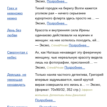
Эксмо,
Подробнее...
Грех и
Тихий городок на берегу Волги кажется
немножко
уголком рая – ничего серьезнее
нежно
курортного флирта здесь просто не… —
Эксмо,
Подробнее...
День без
Красота и внутренняя сила Ирены
любви
одинаково действовали на мужчин и
женщин: на нее хотелось походить, ей…
— Эксмо,
Подробнее...
Crime&Private
Свергнутая с
Ах, как Наташа ненавидит эту фееричную
небес
женщину, чью нереальную красоту видела
лишь на фотографии, присланной… —
Эксмо,
Подробнее...
Crime&Private
Девушка, не
Только наняв частного детектива, Григорий
умеющая
впервые задумывается, какой крутой
ненавидеть
вираж совершила его жизнь в… — Эксмо,
(формат: 70x90/32, 352 стр.)
Эффект
мотылька. Детективы Анны Даниловой
Подробнее...