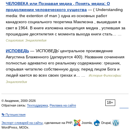
ЧЕЛОВЕКА или Познавая медиа , Понять медиа: О
продолжении человеческого существа
— ( Understanding
media: the extention of man ) одна из основных работ
канадского социального теоретика Маклюэна , вышедшая в
свет в 1964. В книге изложена концепция медиа , успевшая за
прошедшие десятилетия с момента выхода книги стать… …
Социология: Энциклопедия
ИСПОВЕДЬ
— ’ИСПОВЕДЬ’ центральное произведение
Августина Блаженного (датируется 400). Название сочинения
полностью адекватно его реальному содержанию: грешник,
открывая читателю собственную душу, перед лицом Бога и
людей кается во всех своих грехах и… …
История Философии:
Энциклопедия
© Академик, 2000-2026
18+
Обратная связь:
Техподдержка
,
Реклама на сайте
👣 Путешествия
Экспорт словарей на сайты
, сделанные на PHP,
Joomla,
Drupal,
WordPress, MODx.