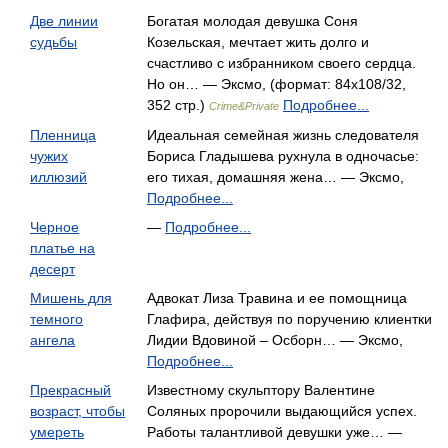
Две линии
Богатая молодая девушка Соня
судьбы
Козельская, мечтает жить долго и
счастливо с избранником своего сердца.
Но он… — Эксмо, (формат: 84x108/32,
352 стр.)
Подробнее...
Crime&Private
Пленница
Идеальная семейная жизнь следователя
чужих
Бориса Гладышева рухнула в одночасье:
иллюзий
его тихая, домашняя жена… — Эксмо,
Подробнее...
Черное
—
Подробнее...
платье на
десерт
Мишень для
Адвокат Лиза Травина и ее помощница
темного
Глафира, действуя по поручению клиентки
ангела
Лидии Вдовиной – Осборн… — Эксмо,
Подробнее...
Прекрасный
Известному скульптору Валентине
возраст, чтобы
Соляных пророчили выдающийся успех.
умереть
Работы талантливой девушки уже… —