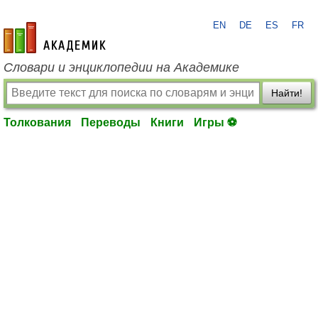
EN
DE
ES
FR
academic.ru
Словари и энциклопедии на Академике
Найти!
Толкования
Переводы
Книги
Игры ⚽