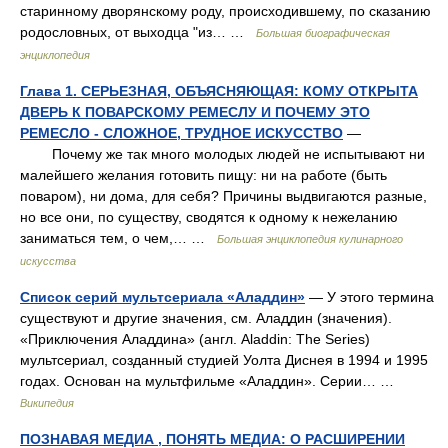
старинному дворянскому роду, происходившему, по сказанию
родословных, от выходца "из… …
Большая биографическая
энциклопедия
Глава 1. СЕРЬЕЗНАЯ, ОБЪЯСНЯЮЩАЯ: КОМУ ОТКРЫТА
ДВЕРЬ К ПОВАРСКОМУ РЕМЕСЛУ И ПОЧЕМУ ЭТО
РЕМЕСЛО - СЛОЖНОЕ, ТРУДНОЕ ИСКУССТВО
—
Почему же так много молодых людей не испытывают ни
малейшего желания готовить пищу: ни на работе (быть
поваром), ни дома, для себя? Причины выдвигаются разные,
но все они, по существу, сводятся к одному к нежеланию
заниматься тем, о чем,… …
Большая энциклопедия кулинарного
искусства
Список серий мультсериала «Аладдин»
— У этого термина
существуют и другие значения, см. Аладдин (значения).
«Приключения Аладдина» (англ. Aladdin: The Series)
мультсериал, созданный студией Уолта Диснея в 1994 и 1995
годах. Основан на мультфильме «Аладдин». Серии… …
Википедия
ПОЗНАВАЯ МЕДИА , ПОНЯТЬ МЕДИА: О РАСШИРЕНИИ