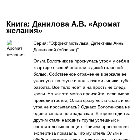
Книга:
Данилова А.В. «Аромат
желания»
Серия: "Эффект мотылька. Детективы Анны
Даниловой (обложка)"
Ольга Болотникова проснулась утром у себя в
квартире в своей постели с дикой головной
болью. Собственное отражение в зеркале ее
ужаснуло: на скуле и под глазами синяки, губа
разбита. Все тело ноет, а на простыне следы
крови. Но как это могло произойти, если вчера,
проводив гостей, Ольга сразу легла спать и до
утра не просыпалась? Однако Болотникова не
единственная пострадавшая. В городе один за
другим стали находить трупы успешных и
состоятельных женщин. Причем проведенная
экспертиза показала, что мучитель Ольги и
убийца светских львиц – один и тот же человек…