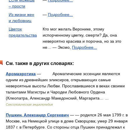
Если можешь
—
Подробнее...
– прости
Из жизни жен
—
Подробнее...
и любовниц
Цветок
Кто мог желать Веронике, этому
предательства
испорченному цветку, смерти? Да, она
невероятно красива и порочна, но за это
не… — Эксмо,
Подробнее...
См. также в других словарях:
Аромаэротика
— Ароматические эссенции являются
одним из древнейших эликсиров, открывающих самые
невероятные высоты Любви. Прославившиеся в веках своими
талантами Магистры и Чародеи Любовного Ордена
(Клеопатра, Александр Македонский, Маргарита… …
Сексологическая энциклопедия
Пушкин, Александр Сергеевич
— — родился 26 мая 1799 г. в
Москве, на Немецкой улице в доме Скворцова; умер 29 января
1837 г. в Петербурге. Со стороны отца Пушкин принадлежал к