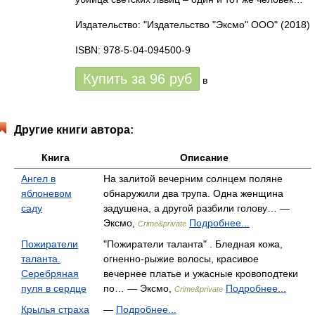
Издательство: "Издательство "Эксмо" ООО"
(2018)
ISBN: 978-5-04-094500-9
Купить за
96
руб
в
Другие книги автора:
Книга
Описание
Ангел в
На залитой вечерним солнцем поляне
яблоневом
обнаружили два трупа. Одна женщина
саду
задушена, а другой разбили голову… —
Эксмо,
Подробнее...
Crime&private
Пожиратели
"Пожиратели таланта" . Бледная кожа,
таланта.
огненно-рыжие волосы, красивое
Серебряная
вечернее платье и ужасные кровоподтеки
пуля в сердце
по… — Эксмо,
Подробнее...
Crime&private
Крылья страха
—
Подробнее...