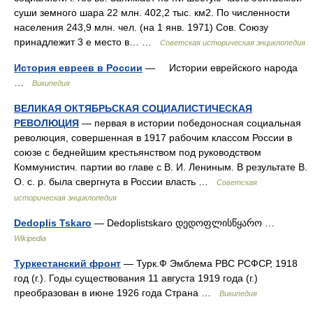
суши земного шара 22 млн. 402,2 тыс. км2. По численности
населения 243,9 млн. чел. (на 1 янв. 1971) Сов. Союзу
принадлежит 3 е место в… …
Советская историческая энциклопедия
История евреев в России
— Истории еврейского народа
…
Википедия
ВЕЛИКАЯ ОКТЯБРЬСКАЯ СОЦИАЛИСТИЧЕСКАЯ
РЕВОЛЮЦИЯ
— первая в истории победоносная социальная
революция, совершенная в 1917 рабочим классом России в
союзе с беднейшим крестьянством под руководством
Коммунистич. партии во главе с В. И. Лениным. В результате В.
О. с. р. была свергнута в России власть …
Советская
историческая энциклопедия
Dedoplis Tskaro
— Dedoplistskaro დედოფლისწყარო …
Wikipedia
Туркестанский фронт
— Турк.Ф Эмблема РВС РСФСР, 1918
год (г.). Годы существования 11 августа 1919 года (г.)
преобразован в июне 1926 года Страна …
Википедия