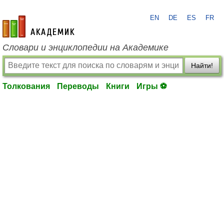
EN
DE
ES
FR
academic.ru
Словари и энциклопедии на Академике
Найти!
Толкования
Переводы
Книги
Игры ⚽