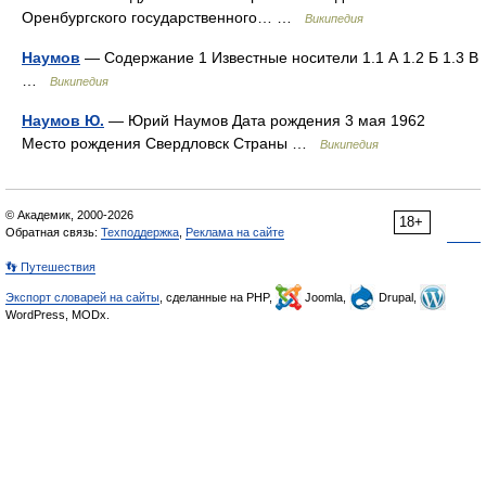
Оренбургского государственного… …
Википедия
Наумов
— Содержание 1 Известные носители 1.1 А 1.2 Б 1.3 В
…
Википедия
Наумов Ю.
— Юрий Наумов Дата рождения 3 мая 1962
Место рождения Свердловск Страны …
Википедия
© Академик, 2000-2026
18+
Обратная связь:
Техподдержка
,
Реклама на сайте
👣 Путешествия
Экспорт словарей на сайты
, сделанные на PHP,
Joomla,
Drupal,
WordPress, MODx.