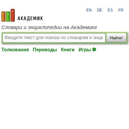
EN
DE
ES
FR
academic.ru
Словари и энциклопедии на Академике
Найти!
Толкования
Переводы
Книги
Игры ⚽