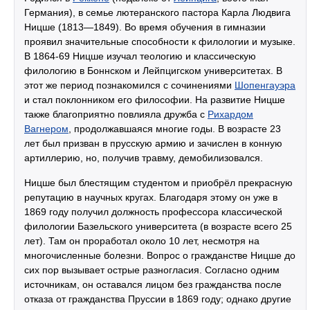
Германия), в семье лютеранского пастора Карла Людвига
Ницше (1813—1849). Во время обучения в гимназии
проявил значительные способности к филологии и музыке.
В 1864-69 Ницше изучал теологию и классическую
филологию в Боннском и Лейпцигском университетах. В
этот же период познакомился с сочинениями
Шопенгауэра
и стал поклонником его философии. На развитие Ницше
также благоприятно повлияла дружба с
Рихардом
Вагнером
, продолжавшаяся многие годы. В возрасте 23
лет был призван в прусскую армию и зачислен в конную
артиллерию, но, получив травму, демобилизовался.
Ницше был блестящим студентом и приобрёл прекрасную
репутацию в научных кругах. Благодаря этому он уже в
1869 году получил должность профессора классической
филологии Базельского университета (в возрасте всего 25
лет). Там он проработал около 10 лет, несмотря на
многочисленные болезни. Вопрос о гражданстве Ницше до
сих пор вызывает острые разногласия. Согласно одним
источникам, он оставался лицом без гражданства после
отказа от гражданства Пруссии в 1869 году; однако другие