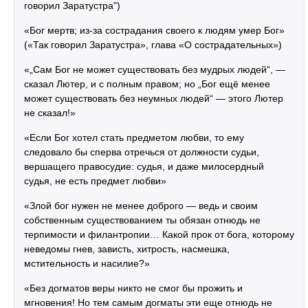
говорил Заратустра")
«Бог мертв; из-за сострадания своего к людям умер Бог»
(«Так говорил Заратустра», глава «О сострадательных»)
«„Сам Бог не может существовать без мудрых людей“, —
сказал Лютер, и с полным правом; но „Бог ещё менее
может существовать без неумных людей“ — этого Лютер
не сказал!»
«Если Бог хотел стать предметом любви, то ему
следовало бы сперва отречься от должности судьи,
вершащего правосудие: судья, и даже милосердный
судья, не есть предмет любви»
«Злой бог нужен не менее доброго — ведь и своим
собственным существованием ты обязан отнюдь не
терпимости и филантропии… Какой прок от бога, которому
неведомы гнев, зависть, хитрость, насмешка,
мстительность и насилие?»
«Без догматов веры никто не смог бы прожить и
мгновения! Но тем самым догматы эти еще отнюдь не