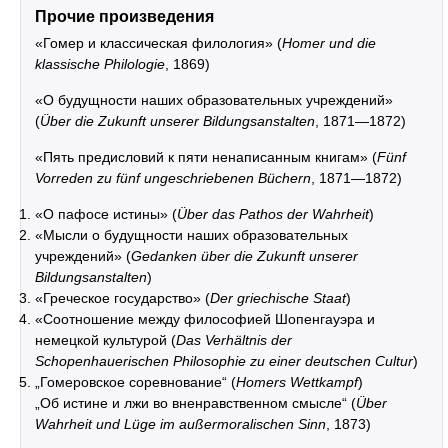
Прочие произведения
«Гомер и классическая филология» (
Homer und die
klassische Philologie
, 1869)
«О будущности наших образовательных учреждений»
(
Über die Zukunft unserer Bildungsanstalten
, 1871—1872)
«Пять предисловий к пяти ненаписанным книгам» (
Fünf
Vorreden zu fünf ungeschriebenen Büchern
, 1871—1872)
«О пафосе истины» (
Über das Pathos der Wahrheit
)
«Мысли о будущности наших образовательных
учреждений» (
Gedanken über die Zukunft unserer
Bildungsanstalten
)
«Греческое государство» (
Der griechische Staat
)
«Соотношение между философией Шопенгауэра и
немецкой культурой (
Das Verhältnis der
Schopenhauerischen Philosophie zu einer deutschen Cultur
)
„Гомеровское соревнование“ (
Homers Wettkampf
)
„Об истине и лжи во вненравственном смысле“ (
Über
Wahrheit und Lüge im außermoralischen Sinn
, 1873)