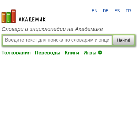
EN
DE
ES
FR
academic.ru
Словари и энциклопедии на Академике
Найти!
Толкования
Переводы
Книги
Игры ⚽