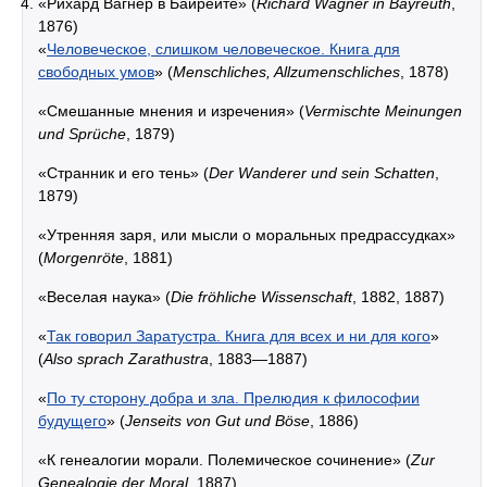
«Рихард Вагнер в Байрейте» (
Richard Wagner in Bayreuth
,
1876)
«
Человеческое, слишком человеческое. Книга для
свободных умов
» (
Menschliches, Allzumenschliches
, 1878)
«Смешанные мнения и изречения» (
Vermischte Meinungen
und Sprüche
, 1879)
«Странник и его тень» (
Der Wanderer und sein Schatten
,
1879)
«Утренняя заря, или мысли о моральных предрассудках»
(
Morgenröte
, 1881)
«Веселая наука» (
Die fröhliche Wissenschaft
, 1882, 1887)
«
Так говорил Заратустра. Книга для всех и ни для кого
»
(
Also sprach Zarathustra
, 1883—1887)
«
По ту сторону добра и зла. Прелюдия к философии
будущего
» (
Jenseits von Gut und Böse
, 1886)
«К генеалогии морали. Полемическое сочинение» (
Zur
Genealogie der Moral
, 1887)