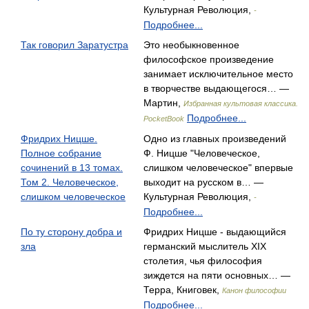
Культурная Революция,
-
Подробнее...
Так говорил Заратустра
Это необыкновенное
философское произведение
занимает исключительное место
в творчестве выдающегося… —
Мартин,
Избранная культовая классика.
Подробнее...
PocketBook
Фридрих Ницше.
Одно из главных произведений
Полное собрание
Ф. Ницше "Человеческое,
сочинений в 13 томах.
слишком человеческое" впервые
Том 2. Человеческое,
выходит на русском в… —
слишком человеческое
Культурная Революция,
-
Подробнее...
По ту сторону добра и
Фридрих Ницше - выдающийся
зла
германский мыслитель XIX
столетия, чья философия
зиждется на пяти основных… —
Терра, Книговек,
Канон философии
Подробнее...