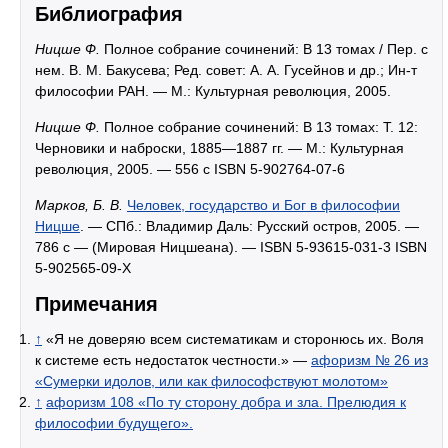
Библиография
Ницше Ф.
Полное собрание сочинений: В 13 томах / Пер. с
нем. В. М. Бакусева; Ред. совет: А. А. Гусейнов и др.; Ин-т
философии РАН. — М.: Культурная революция, 2005.
Ницше Ф.
Полное собрание сочинений: В 13 томах: Т. 12:
Черновики и наброски, 1885—1887 гг. — М.: Культурная
революция, 2005. — 556 с ISBN 5-902764-07-6
Марков, Б. В.
Человек, государство и Бог в философии
Ницше
. — СПб.: Владимир Даль: Русский остров, 2005. —
786 с — (Мировая Ницшеана). — ISBN 5-93615-031-3 ISBN
5-902565-09-X
Примечания
↑
«Я не доверяю всем систематикам и сторонюсь их. Воля
к системе есть недостаток честности.» —
афоризм № 26 из
«Сумерки идолов, или как философствуют молотом»
↑
афоризм 108 «По ту сторону добра и зла. Прелюдия к
философии будущего».