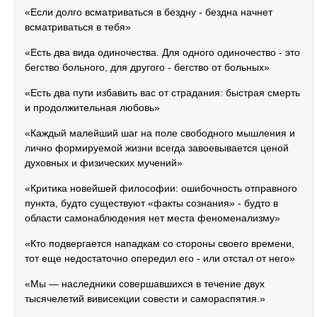
«Если долго всматриваться в бездну - бездна начнет
всматриваться в тебя»
«Есть два вида одиночества. Для одного одиночество - это
бегство больного, для другого - бегство от больных»
«Есть два пути избавить вас от страдания: быстрая смерть
и продолжительная любовь»
«Каждый малейший шаг на поле свободного мышления и
лично формируемой жизни всегда завоевывается ценой
духовных и физических мучений»
«Критика новейшей философии: ошибочность отправного
пункта, будто существуют «факты сознания» - будто в
области самонаблюдения нет места феноменализму»
«Кто подвергается нападкам со стороны своего времени,
тот еще недостаточно опередил его - или отстал от него»
«Мы — наследники совершавшихся в течение двух
тысячелетий вивисекции совести и самораспятия.»