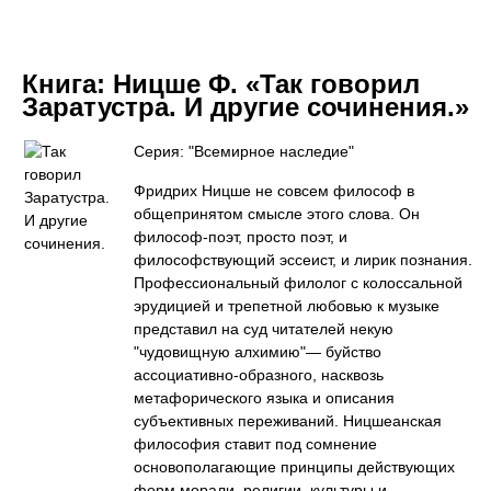
Книга:
Ницше Ф. «Так говорил
Заратустра. И другие сочинения.»
Серия: "Всемирное наследие"
Фридрих Ницше не совсем философ в
общепринятом смысле этого слова. Он
философ-поэт, просто поэт, и
философствующий эссеист, и лирик познания.
Профессиональный филолог с колоссальной
эрудицией и трепетной любовью к музыке
представил на суд читателей некую
"чудовищную алхимию"— буйство
ассоциативно-образного, насквозь
метафорического языка и описания
субъективных переживаний. Ницшеанская
философия ставит под сомнение
основополагающие принципы действующих
форм морали, религии, культуры и