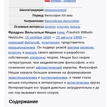
Веймар
,
Германия
Школа/традиция:
иррационализм
Период:
Философия XIX века
Направление:
Европейская философия
Основные интересы:
религия
,
культура
,
мораль
Фри́дрих Ви́льгельм Ни́цше
(
нем.
Friedrich Wilhelm
Nietzsche
;
15 октября
1844
—
25 августа
1900
) —
немецкий
философ
,
культуролог
, представитель
иррационализма
. Он подверг резкой
критике
религию
,
культуру
и
мораль
своего времени и разработал
собственную
этическую
теорию. Ницше был скорее
литературным, чем академическим философом, и его
сочинения носят
афористический
характер. Философия
Ницше оказала большое влияние на формирование
экзистенциализма
и
постмодернизма
, и также стала
весьма популярна в литературных и
артистических
кругах.
Интерпретация его трудов довольно затруднительна и до
сих пор вызывает много споров.
Содержание