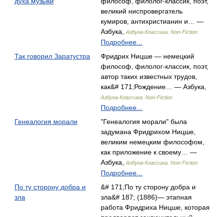
духа музыки
философ, филолог-классик, поэт,
великий ниспровергатель
кумиров, антихристианин и… —
Азбука,
Азбука-Классика. Non-Fiction
Подробнее...
Так говорил Заратустра
Фридрих Ницше — немецкий
философ, филолог-классик, поэт,
автор таких известных трудов,
как&# 171;Рождение… — Азбука,
Азбука-Классика. Non-Fiction
Подробнее...
Генеалогия морали
"Генеалогия морали" была
задумана Фридрихом Ницше,
великим немецким философом,
как приложение к своему… —
Азбука,
Азбука-Классика. Non-Fiction
Подробнее...
По ту сторону добра и
&# 171;По ту сторону добра и
зла
зла&# 187; (1886)— этапная
работа Фридриха Ницше, которая