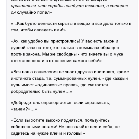
признаться, что корабль следует течению, в которое
он
случайно попал»
«...Как будто ценности скрыты в вещах и все дело только в
том, чтобы овладеть ими!»
«Ах, как удобно вы пристроились! У вас есть закон и
дурной глаз на того, кто только в помыслах обращен
против закона. Мы же свободны - что знаете вы о муке
ответственности в отношении самого себя!»
«Вся наша социология не знает другого инстинкта, кроме
инстинкта стада, т.е. суммированных нулей, - где каждый
нуль имеет «одинаковые права», где считается
добродетелью быть нулем…»
«Добродетель опровергается, если спрашивать,
«зачем?»…»
«Если вы хотите высоко подняться, пользуйтесь
собственными ногами! Не позволяйте нести себя, не
садитесь на чужие плечи и головы!»