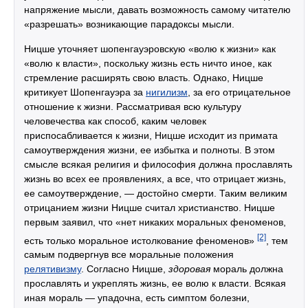
напряжение мысли, давать возможность самому читателю
«разрешать» возникающие парадоксы мысли.
Ницше уточняет шопенгауэровскую «волю к жизни» как
«волю к власти», поскольку жизнь есть ничто иное, как
стремление расширять свою власть. Однако, Ницше
критикует Шопенгауэра за
нигилизм
, за его отрицательное
отношение к жизни. Рассматривая всю культуру
человечества как способ, каким человек
приспосабливается к жизни, Ницше исходит из примата
самоутверждения жизни, ее избытка и полноты. В этом
смысле всякая религия и философия должна прославлять
жизнь во всех ее проявлениях, а все, что отрицает жизнь,
ее самоутверждение, — достойно смерти. Таким великим
отрицанием жизни Ницше считал христианство. Ницше
первым заявил, что «нет никаких моральных феноменов,
[2]
есть только моральное истолкование феноменов»
, тем
самым подвергнув все моральные положения
релятивизму
. Согласно Ницше,
здоровая
мораль должна
прославлять и укреплять жизнь, ее волю к власти. Всякая
иная мораль — упадочна, есть симптом болезни,