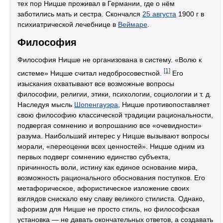
тех пор Ницше проживал в Германии, где о нём
заботились мать и сестра. Скончался
25 августа
1900 г в
психиатрической лечебнице в
Веймаре
.
Философия
Философия Ницше не организована в систему. «Волю к
[1]
системе» Ницше считал недобросовестной.
Его
изыскания охватывают все возможные вопросы
философии, религии, этики, психологии, социологии и т. д.
Наследуя мысль
Шопенгауэра
, Ницше противопоставляет
свою философию классической традиции рациональности,
подвергая сомнению и вопрошанию все «очевидности»
разума. Наибольший интерес у Ницше вызывают вопросы
морали, «переоценки всех ценностей». Ницше одним из
первых подверг сомнению единство субъекта,
причинность воли, истину как единое основание мира,
возможность рационального обоснования поступков. Его
метафорическое, афористическое изложение своих
взглядов снискало ему славу великого стилиста. Однако,
афоризм для Ницше не просто стиль, но философская
установка — не давать окончательных ответов, а создавать