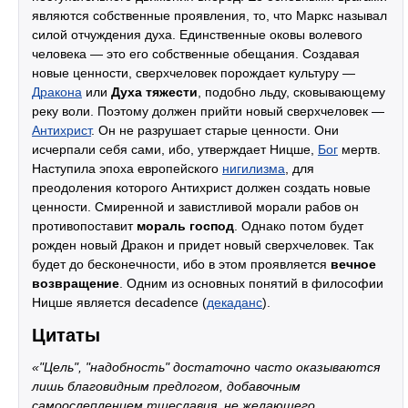
являются собственные проявления, то, что Маркс называл
силой отчуждения духа. Единственные оковы волевого
человека — это его собственные обещания. Создавая
новые ценности, сверхчеловек порождает культуру —
Дракона
или
Духа тяжести
, подобно льду, сковывающему
реку воли. Поэтому должен прийти новый сверхчеловек —
Антихрист
. Он не разрушает старые ценности. Они
исчерпали себя сами, ибо, утверждает Ницше,
Бог
мертв.
Наступила эпоха европейского
нигилизма
, для
преодоления которого Антихрист должен создать новые
ценности. Смиренной и завистливой морали рабов он
противопоставит
мораль господ
. Однако потом будет
рожден новый Дракон и придет новый сверхчеловек. Так
будет до бесконечности, ибо в этом проявляется
вечное
возвращение
. Одним из основных понятий в философии
Ницше является decadence (
декаданс
).
Цитаты
«"Цель", "надобность" достаточно часто оказываются
лишь благовидным предлогом, добавочным
самоослеплением тщеславия, не желающего