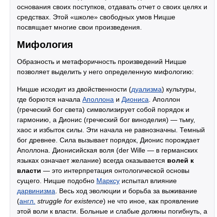
основания своих поступков, отдавать отчет о своих целях и
средствах. Этой «школе» свободных умов Ницше
посвящает многие свои произведения.
Мифология
Образность и метафоричность произведений Ницше
позволяет выделить у него определенную мифологию:
Ницше исходит из двойственности (
дуализма
) культуры,
где борются начала
Аполлона
и
Диониса
. Аполлон
(греческий бог света) символизирует собой порядок и
гармонию, а Дионис (греческий бог виноделия) — тьму,
хаос и избыток силы. Эти начала не равнозначны. Темный
бог древнее. Сила вызывает порядок, Дионис порождает
Аполлона. Дионисийская воля (der Wille — в германских
языках означает желание) всегда оказывается
волей к
власти
— это интерпретация онтологической основы
сущего. Ницше подобно
Марксу
испытал влияние
дарвинизма
. Весь ход эволюции и борьба за выживание
(
англ.
struggle for existence
) не что иное, как проявление
этой воли к власти. Больные и слабые должны погибнуть, а