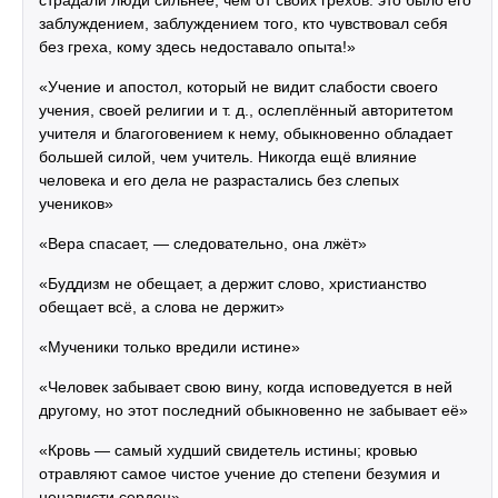
страдали люди сильнее, чем от своих грехов: это было его
заблуждением, заблуждением того, кто чувствовал себя
без греха, кому здесь недоставало опыта!»
«Учение и апостол, который не видит слабости своего
учения, своей религии и т. д., ослеплённый авторитетом
учителя и благоговением к нему, обыкновенно обладает
большей силой, чем учитель. Никогда ещё влияние
человека и его дела не разрастались без слепых
учеников»
«Вера спасает, — следовательно, она лжёт»
«Буддизм не обещает, а держит слово, христианство
обещает всё, а слова не держит»
«Мученики только вредили истине»
«Человек забывает свою вину, когда исповедуется в ней
другому, но этот последний обыкновенно не забывает её»
«Кровь — самый худший свидетель истины; кровью
отравляют самое чистое учение до степени безумия и
ненависти сердец»