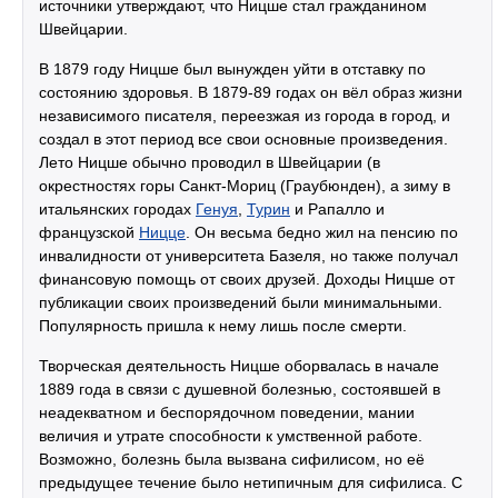
источники утверждают, что Ницше стал гражданином
Швейцарии.
В 1879 году Ницше был вынужден уйти в отставку по
состоянию здоровья. В 1879-89 годах он вёл образ жизни
независимого писателя, переезжая из города в город, и
создал в этот период все свои основные произведения.
Лето Ницше обычно проводил в Швейцарии (в
окрестностях горы Санкт-Мориц (Граубюнден), а зиму в
итальянских городах
Генуя
,
Турин
и Рапалло и
французской
Ницце
. Он весьма бедно жил на пенсию по
инвалидности от университета Базеля, но также получал
финансовую помощь от своих друзей. Доходы Ницше от
публикации своих произведений были минимальными.
Популярность пришла к нему лишь после смерти.
Творческая деятельность Ницше оборвалась в начале
1889 года в связи с душевной болезнью, состоявшей в
неадекватном и беспорядочном поведении, мании
величия и утрате способности к умственной работе.
Возможно, болезнь была вызвана сифилисом, но её
предыдущее течение было нетипичным для сифилиса. С