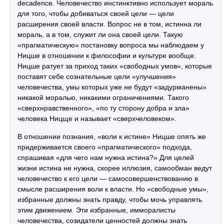
decadence. Человечество инстинктивно использует мораль
для того, чтобы добиваться своей цели — цели
расширения своей власти. Вопрос не в том, истинна ли
мораль, а в том, служит ли она своей цели. Такую
«прагматическую» постановку вопроса мы наблюдаем у
Ницше в отношении к философии и культуре вообще.
Ницше ратует за приход таких «свободных умов», которые
поставят себе сознательные цели «улучшения»
человечества, умы которых уже не будут «задурманены»
никакой моралью, никакими ограничениями. Такого
«сверхнравственного», «по ту сторону добра и зла»
человека Ницще и называет «сверхчеловеком».
В отношении познания, «воли к истине» Ницше опять же
придерживается своего «прагматического» подхода,
спрашивая «для чего нам нужна истина?» Для целей
жизни истина не нужна, скорее иллюзия, самообман ведут
человечество к его цели — самосовершенствованию в
смысле расширения воли к власти. Но «свободные умы»,
избранные должны знать правду, чтобы мочь управлять
этим движением. Эти избранные, имморалисты
человечества, созидатели ценностей должны знать