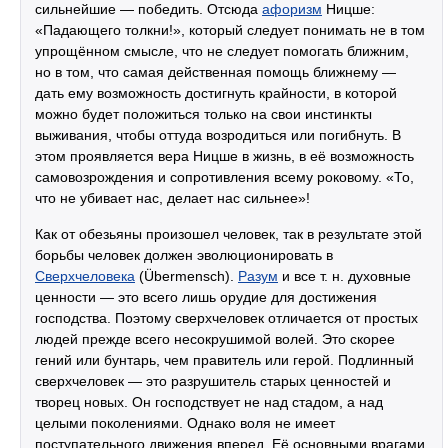
сильнейшие — победить. Отсюда
афоризм
Ницше:
«Падающего толкни!», который следует понимать не в том
упрощённом смысле, что не следует помогать ближним,
но в том, что самая действенная помощь ближнему —
дать ему возможность достигнуть крайности, в которой
можно будет положиться только на свои инстинкты
выживания, чтобы оттуда возродиться или погибнуть. В
этом проявляется вера Ницше в жизнь, в её возможность
самовозрождения и сопротивления всему роковому. «То,
что не убивает нас, делает нас сильнее»!
Как от обезьяны произошел человек, так в результате этой
борьбы человек должен эволюционировать в
Сверхчеловека
(Übermensch).
Разум
и все т. н. духовные
ценности — это всего лишь орудие для достижения
господства. Поэтому сверхчеловек отличается от простых
людей прежде всего несокрушимой волей. Это скорее
гений или бунтарь, чем правитель или герой. Подлинный
сверхчеловек — это разрушитель старых ценностей и
творец новых. Он господствует не над стадом, а над
целыми поколениями. Однако воля не имеет
поступательного движения вперед. Её основными врагами