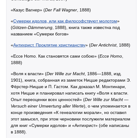
«Казус Вагнер» (
Der Fall Wagner
, 1888)
«
Сумерки идолов, или как философствуют молотом
»
(
Götzen-Dämmerung
, 1888), книга также известна под
названием «Сумерки богов»
«
Антихрист. Проклятие христианству
» (
Der Antichrist
, 1888)
«Ecce Homo. Как становятся сами собою» (
Ecce Homo
,
1888)
«Воля к власти» (
Der Wille zur Macht
, 1886—1888, изд.
1901), книга, собранная из заметок Ницше редакторами Э.
Фёрстер-Ницше и П. Гастом. Как доказал М. Монтинари,
хотя Ницше и планировал написать книгу «Воля к власти.
Опыт переоценки всех ценностей» (
Der Wille zur Macht —
Versuch einer Umwertung aller Werte
), о чем упоминается в
конце произведения «К генеалогии морали», но оставил
этот замысел, при этом черновики послужили материалом
для книг «Сумерки идолов» и «Антихрист» (обе написаны
в 1888).