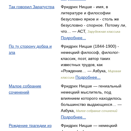
Так говорил Заратустра
Фридрих Ницше - имя, в
литературе и философии
безусловно яркое и - столь же
безусловно - спорное. Потому ли,
что… — АСТ,
Зарубежная классика
Подробнее...
По ту сторону добра и
Фридрих Ницше (1844-1900) -
зла
немецкий философ, филолог-
классик, поэт, автор таких
известных трудов, как
«Рождение… — Азбука,
Мировая
Подробнее...
классика
Малое собрание
Фридрих Ницше — гениальный
сочинений
немецкий мыслитель, под
влиянием которого находилось
большинство выдающихся… —
Азбука,
Малое собрание сочинений
Подробнее...
Рождение трагедии из
Фридрих Ницше — немецкий