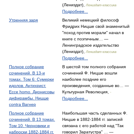
(Лениздат),
Лениздат-классика
Подробнее...
Утренняя заря
Великий немецкий философ
Фридрих Ницше свой знаменитый
"поход против морали" начал в
книге с поэтичным… —
Ленинградское издательство
(Лениздат),
Лениздат-классика
Подробнее...
Полное собрание
В шестой том полного собрания
сочинений. В 13-и
сочинений Ф. Ницше вошли
томах. Том 6: Сумерки
наиболее поздние его
идолов. Антихрист.
произведения, созданные во… —
Ecce homo. Дионисовы
Культурная Революция,
-
дифирамбы. Ницше
Подробнее...
contra Вагнер
Полное собрание
Наибольшая часть сделанных Ф.
сочинений. В 13 томах.
Ницше в 1882-1884 гг. записей
Том 10. Черновики и
связана с его работой над "Так
наброски 1882-1884 гг.
говорил Заратустра" … —