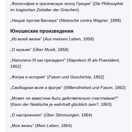
„Философия в трагическую эпоху Греции“ (
Die Philosophie
im tragischen Zeitalter der Griechen
)
„Ницше против Вагнера“ (
Nietzsche contra Wagner
, 1888)
Юношеские произведения
„Из моей жизни“ (
Aus meinem Leben
, 1858)
„О музыке“ (
Über Musik
, 1858)
„Наполеон III как президент“ (
Napoleon III als Praesident
,
1862)
„Фатум и история“ (
Fatum und Geschichte
, 1862)
„Свободная воля и фатум“ (
Willensfreiheit und Fatum
, 1862)
„Может ли завистник быть действительно счастливым?“
(
Kann der Neidische je wahrhaft glücklich sein?
, 1863)
„О настроениях“ (
Über Stimmungen
, 1864)
„Моя жизнь“ (
Mein Leben
, 1864)