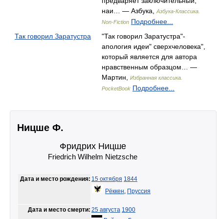
предваряет заключительный,
наи… — Азбука,
Азбука-Классика.
Подробнее...
Non-Fiction
Так говорил Заратустра
"Так говорил Заратустра"-
апология идеи" сверхчеловека",
который является для автора
нравственным образцом… —
Мартин,
Избранная классика.
Подробнее...
PocketBook
Ницше Ф.
Фридрих Ницше
Friedrich Wilhelm Nietzsche
Дата и место рождения:
15 октября
1844
Рёккен
,
Пруссия
Дата и место смерти:
25 августа
1900