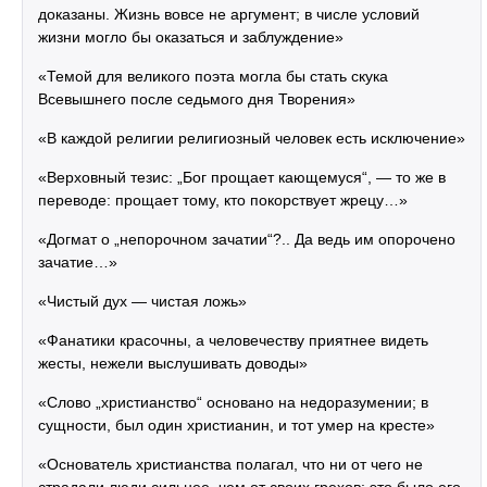
доказаны. Жизнь вовсе не аргумент; в числе условий
жизни могло бы оказаться и заблуждение»
«Темой для великого поэта могла бы стать скука
Всевышнего после седьмого дня Творения»
«В каждой религии религиозный человек есть исключение»
«Верховный тезис: „Бог прощает кающемуся“, — то же в
переводе: прощает тому, кто покорствует жрецу…»
«Догмат о „непорочном зачатии“?.. Да ведь им опорочено
зачатие…»
«Чистый дух — чистая ложь»
«Фанатики красочны, а человечеству приятнее видеть
жесты, нежели выслушивать доводы»
«Слово „христианство“ основано на недоразумении; в
сущности, был один христианин, и тот умер на кресте»
«Основатель христианства полагал, что ни от чего не