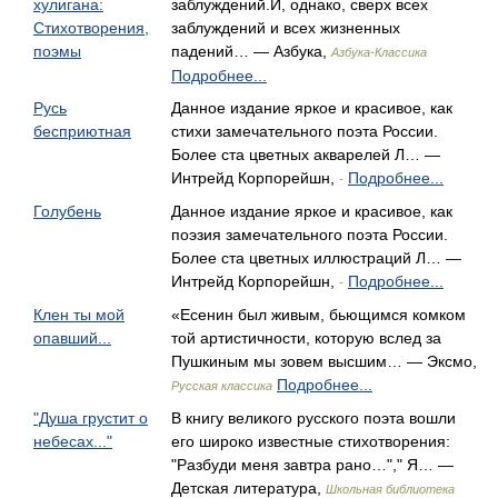
хулигана:
заблуждений.И, однако, сверх всех
Стихотворения,
заблуждений и всех жизненных
поэмы
падений… — Азбука,
Азбука-Классика
Подробнее...
Русь
Данное издание яркое и красивое, как
бесприютная
стихи замечательного поэта России.
Более ста цветных акварелей Л… —
Интрейд Корпорейшн,
Подробнее...
-
Голубень
Данное издание яркое и красивое, как
поэзия замечательного поэта России.
Более ста цветных иллюстраций Л… —
Интрейд Корпорейшн,
Подробнее...
-
Клен ты мой
«Есенин был живым, бьющимся комком
опавший...
той артистичности, которую вслед за
Пушкиным мы зовем высшим… — Эксмо,
Подробнее...
Русская классика
"Душа грустит о
В книгу великого русского поэта вошли
небесах..."
его широко известные стихотворения:
"Разбуди меня завтра рано…"," Я… —
Детская литература,
Школьная библиотека