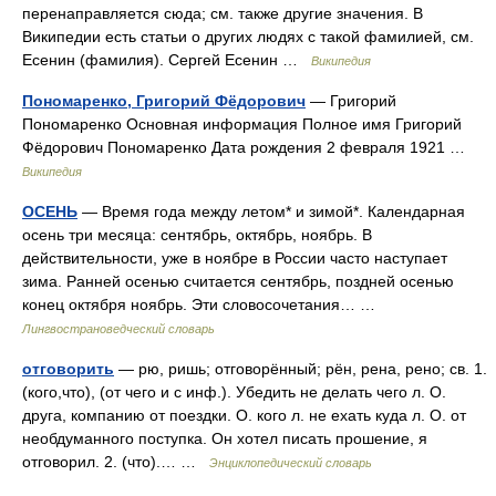
перенаправляется сюда; см. также другие значения. В
Википедии есть статьи о других людях с такой фамилией, см.
Есенин (фамилия). Сергей Есенин …
Википедия
Пономаренко, Григорий Фёдорович
— Григорий
Пономаренко Основная информация Полное имя Григорий
Фёдорович Пономаренко Дата рождения 2 февраля 1921 …
Википедия
ОСЕНЬ
— Время года между летом* и зимой*. Календарная
осень три месяца: сентябрь, октябрь, ноябрь. В
действительности, уже в ноябре в России часто наступает
зима. Ранней осенью считается сентябрь, поздней осенью
конец октября ноябрь. Эти словосочетания… …
Лингвострановедческий словарь
отговорить
— рю, ришь; отговорённый; рён, рена, рено; св. 1.
(кого,что), (от чего и с инф.). Убедить не делать чего л. О.
друга, компанию от поездки. О. кого л. не ехать куда л. О. от
необдуманного поступка. Он хотел писать прошение, я
отговорил. 2. (что).… …
Энциклопедический словарь