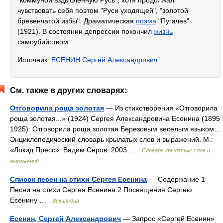
"коммуной вздыбленную Русь", хотя продолжал
чувствовать себя поэтом "Руси уходящей", "золотой
бревенчатой избы". Драматическая
поэма
"Пугачев"
(1921). В состоянии депрессии покончил
жизнь
самоубийством.
Источник:
ЕСЕНИН Сергей Александрович
См. также в других словарях:
Отговорила роща золотая
— Из стихотворения «Отговорила
роща золотая...» (1924) Сергея Александровича Есенина (1895
1925): Отговорила роща золотая Березовым веселым языком...
Энциклопедический словарь крылатых слов и выражений. М.:
«Локид Пресс». Вадим Серов. 2003 …
Словарь крылатых слов и
выражений
Список песен на стихи Сергея Есенина
— Содержание 1
Песни на стихи Сергея Есенина 2 Посвящения Сергею
Есенину …
Википедия
Есенин, Сергей Александрович
— Запрос «Сергей Есенин»