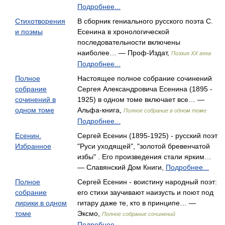
Подробнее...
Стихотворения
В сборник гениального русского поэта С.
и поэмы
Есенина в хронологической
последовательности включены
наиболее… — Проф-Издат,
Поэзия ХХ века
Подробнее...
Полное
Настоящее полное собрание сочинений
собрание
Сергея Александровича Есенина (1895 -
сочинений в
1925) в одном томе включает все… —
одном томе
Альфа-книга,
Полное собрание в одном томе
Подробнее...
Есенин.
Сергей Есенин (1895-1925) - русский поэт
Избранное
"Руси уходящей", "золотой бревенчатой
избы" . Его произведения стали ярким…
— Славянский Дом Книги,
Подробнее...
Полное
Сергей Есенин - воистину народный поэт:
собрание
его стихи заучивают наизусть и поют под
лирики в одном
гитару даже те, кто в принципе… —
томе
Эксмо,
Полное собрание сочинений
Подробнее...