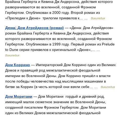
Брайана Герберта и Кевина Дж Андерсона, действия которого
разворачиваются во вселенной, созданной Фрэнком
Гербертом. Опубликован в 2000 году. Второй роман из
«Прелюдии к Дюне» трилогии приквелов к… …
Википедия
Дюна: Дом Атрейдесов (роман)
— «Дюна: Дом Атрейдесов»
роман Брайана Герберта и Кевина Дж Андерсона, действия
которого разворачиваются во вселенной, созданной Фрэнком
Гербертом. Опубликован в 1999 году. Первый роман из Prelude
to Dune серии приквелов к оригинальной «Дюне»,… …
Википедия
Дом Коррино
— Императорский Дом Коррино один из Великих
Домов и правящий род межгалактической феодальной
империи во Вселенной Дюны. Дом Коррино пришёл к власти
после победы человечества над мыслящими машинами в
битве за Коррин (в честь которой они взяли себе… …
Википедия
Дом Моритани
— Дом Моритани гордый и древний род,
имеющий малое сюжетное значение во Вселенной Дюны,
созданной писателем Фрэнком Гербертом. Дом Моритани
один из Великих Домов межгалактической феодальной