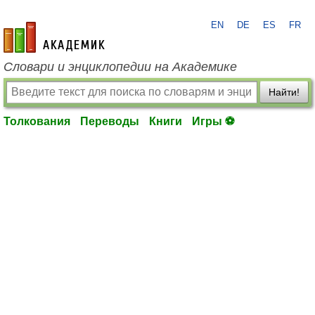
EN
DE
ES
FR
academic.ru
Словари и энциклопедии на Академике
Найти!
Толкования
Переводы
Книги
Игры ⚽