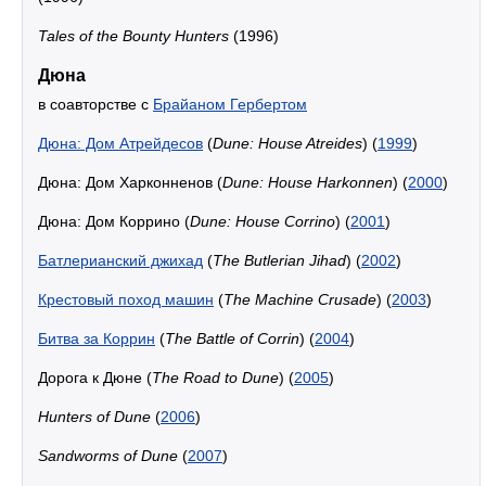
Tales of the Bounty Hunters
(1996)
Дюна
в соавторстве с
Брайаном Гербертом
Дюна: Дом Атрейдесов
(
Dune: House Atreides
) (
1999
)
Дюна: Дом Харконненов (
Dune: House Harkonnen
) (
2000
)
Дюна: Дом Коррино (
Dune: House Corrino
) (
2001
)
Батлерианский джихад
(
The Butlerian Jihad
) (
2002
)
Крестовый поход машин
(
The Machine Crusade
) (
2003
)
Битва за Коррин
(
The Battle of Corrin
) (
2004
)
Дорога к Дюне (
The Road to Dune
) (
2005
)
Hunters of Dune
(
2006
)
Sandworms of Dune
(
2007
)