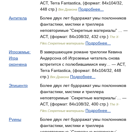
АСТ, Terra Fantastica, (формат: 84x104/32,
448 стр.)
Подробнее...
Век Дракона
Антитела
Более двух лет будоражат умы поклонников
фантастики, мистики и триллера
неповторимые "Секретные материалы" … —
АСТ, (формат: 84x108/32, 432 стр.)
The X-
Подробнее...
Files.Секретные материалы
Игроземье:
В завершающем романе трилогии Кевина
Игра
Андерсона об Игроземье читатель снова
окончена
встретится с полюбившимися ему… — АСТ,
Terra Fantastica, (формат: 84x104/32, 448
стр.)
Подробнее...
Век Дракона
Эпицентр
Более двух лет будоражат умы поклонников
фантастики, мистики и триллера
неповторимые `Секретные материалы`… —
АСТ, (формат: 84x108/32, 400 стр.)
The X-
Подробнее...
Files.Секретные материалы
Руины
Более двух лет будоражат умы поклонников
фантастики, мистики и триллера
неповторимые `Секретные материалы`… —