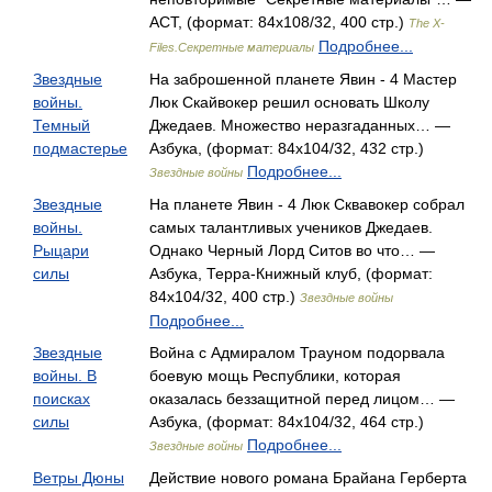
АСТ, (формат: 84x108/32, 400 стр.)
The X-
Подробнее...
Files.Секретные материалы
Звездные
На заброшенной планете Явин - 4 Мастер
войны.
Люк Скайвокер решил основать Школу
Темный
Джедаев. Множество неразгаданных… —
подмастерье
Азбука, (формат: 84x104/32, 432 стр.)
Подробнее...
Звездные войны
Звездные
На планете Явин - 4 Люк Сквавокер собрал
войны.
самых талантливых учеников Джедаев.
Рыцари
Однако Черный Лорд Ситов во что… —
силы
Азбука, Терра-Книжный клуб, (формат:
84x104/32, 400 стр.)
Звездные войны
Подробнее...
Звездные
Война с Адмиралом Трауном подорвала
войны. В
боевую мощь Республики, которая
поисках
оказалась беззащитной перед лицом… —
силы
Азбука, (формат: 84x104/32, 464 стр.)
Подробнее...
Звездные войны
Ветры Дюны
Действие нового романа Брайана Герберта