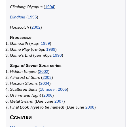
Climbing Olympus
(
1994
)
Blindfold
(
1995
)
Hopscotch
(
2002
)
Игроземье
Gamearth
(март
1989
)
Game Play
(отябрь
1989
)
Game’s End
(сентябрь
1990
)
Saga of Seven Suns
series
Hidden Empire
(
2002
)
A Forest of Stars
(
2003
)
Horizon Storms
(
2004
)
Scattered Suns
(
18 июля
,
2005
)
Of Fire and Night
(
2006
)
Metal Swarm
(Due June
2007
)
Final Book 7(yet to be named)
(Due June
2008
)
Ссылки