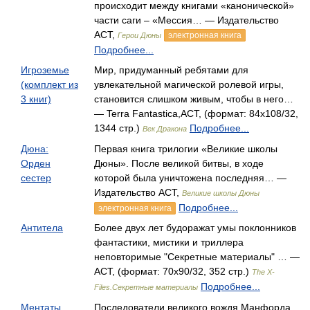
происходит между книгами «канонической»
части саги – «Мессия… — Издательство
АСТ,
электронная книга
Герои Дюны
Подробнее...
Игроземье
Мир, придуманный ребятами для
(комплект из
увлекательной магической ролевой игры,
3 книг)
становится слишком живым, чтобы в него…
— Terra Fantastica,АСТ, (формат: 84x108/32,
1344 стр.)
Подробнее...
Век Дракона
Дюна:
Первая книга трилогии «Великие школы
Орден
Дюны». После великой битвы, в ходе
сестер
которой была уничтожена последняя… —
Издательство АСТ,
Великие школы Дюны
Подробнее...
электронная книга
Антитела
Более двух лет будоражат умы поклонников
фантастики, мистики и триллера
неповторимые "Секретные материалы" … —
АСТ, (формат: 70x90/32, 352 стр.)
The X-
Подробнее...
Files.Секретные материалы
Ментаты
Последователи великого вождя Манфорда