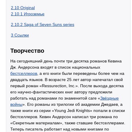
2.10
Original
2.10.1
Игроземье
2.10.2
Saga of Seven Suns series
3
Ссылки
Творчество
На сегодняшний день почти три десятка романов Кевина
Дж. Андерсона входят в список национальных
бестселлеров
, а его книги были переведены более чем на
двадцать языков. В возрасте 25 лет автор напечатал свой
первый роман «Ressurection, Inc.». После выхода десятка
его научно-фантастических книг автору предложили
работать над романами по знаменитой саге «
Звёздные
войны
». Его романы из трилогии об академии Джедаев, а
также книги из серии «Young Jedi Knights» попали в списки
бестселлеров. Кевин Андерсон написал три романа по
«Секретным материалам», также ставшие бестселлерами.
Теперь писатель работает над новыми книгами по