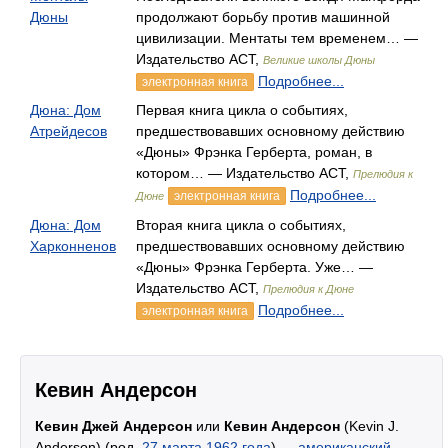
Дюны
продолжают борьбу против машинной
цивилизации. Ментаты тем временем… —
Издательство АСТ,
Великие школы Дюны
Подробнее...
электронная книга
Дюна: Дом
Первая книга цикла о событиях,
Атрейдесов
предшествовавших основному действию
«Дюны» Фрэнка Герберта, роман, в
котором… — Издательство АСТ,
Прелюдия к
Подробнее...
электронная книга
Дюне
Дюна: Дом
Вторая книга цикла о событиях,
Харконненов
предшествовавших основному действию
«Дюны» Фрэнка Герберта. Уже… —
Издательство АСТ,
Прелюдия к Дюне
Подробнее...
электронная книга
Кевин Андерсон
Кевин Джей Андерсон
или
Кевин Андерсон
(Kevin J.
Anderson) (род.
27 марта
1962 года
) —
американский