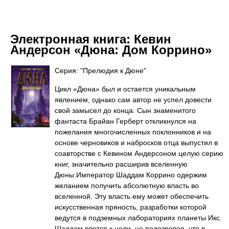
Электронная книга:
Кевин
Андерсон «Дюна: Дом Коррино»
Серия: "Прелюдия к Дюне"
Цикл «Дюна» был и остается уникальным
явлением, однако сам автор не успел довести
свой замысел до конца. Сын знаменитого
фантаста Брайан Герберт откликнулся на
пожелания многочисленных поклонников и на
основе черновиков и набросков отца выпустил в
соавторстве с Кевином Андерсоном целую серию
книг, значительно расширив вселенную
Дюны.Император Шаддам Коррино одержим
желанием получить абсолютную власть во
вселенной. Эту власть ему может обеспечить
искусственная пряность, разработки которой
ведутся в подземных лабораториях планеты Икс.
Шаддам рвется к цели, не подозревая, что в