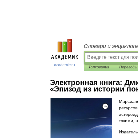
Словари и энциклоп
academic.ru
Толкования
Переводы
Электронная книга:
Дми
«Эпизод из истории по
Марсианс
ресурсов
астероид
такими, 
Издатель