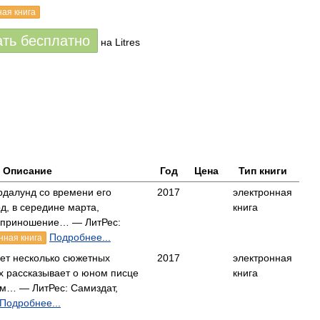
ная книга
ать бесплатно
на Litres
Описание
Год
Цена
Тип книги
рдалунд со времени его
2017
электронная
од, в середине марта,
книга
оприношение… — ЛитРес:
Подробнее...
нная книга
ует несколько сюжетных
2017
электронная
х рассказывает о юном писце
книга
м… — ЛитРес: Самиздат,
Подробнее...