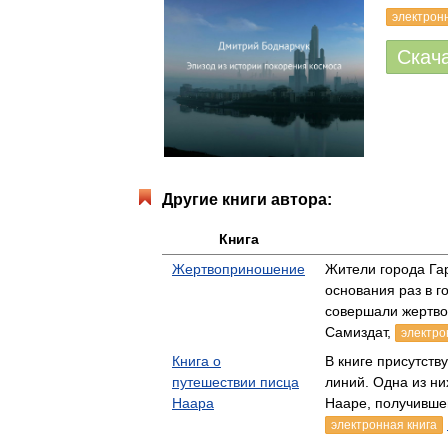
электрон
Скач
Другие книги автора:
Книга
Жертвоприношение
Жители города Га
основания раз в г
совершали жертв
Самиздат,
электро
Книга о
В книге присутств
путешествии писца
линий. Одна из ни
Наара
Нааре, получивше
электронная книга