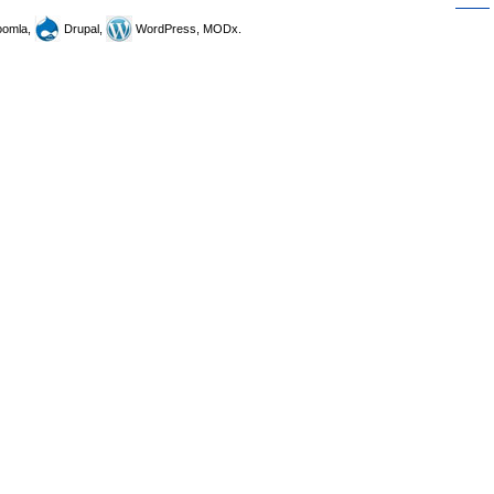
omla,
Drupal,
WordPress, MODx.