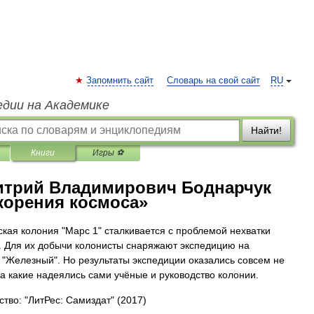
Запомнить сайт
Словарь на свой сайт
RU
едии на Академике
Найти!
Книги
Игры ⚽
трий Владимирович Боднарчук
корения космоса»
кая колония "Марс 1" сталкивается с проблемой нехватки
. Для их добычи колонисты снаряжают экспедицию на
 "Железный". Но результаты экспедиции оказались совсем не
на какие надеялись сами учёные и руководство колонии.
ство: "ЛитРес: Самиздат"
(2017)