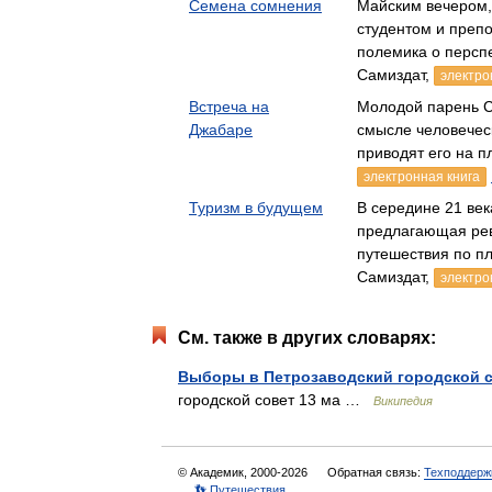
Семена сомнения
Майским вечером,
студентом и преп
полемика о персп
Самиздат,
электро
Встреча на
Молодой парень С
Джабаре
смысле человеческ
приводят его на 
электронная книга
Туризм в будущем
В середине 21 век
предлагающая ре
путешествия по п
Самиздат,
электро
См. также в других словарях:
Выборы в Петрозаводский городской со
городской совет 13 ма …
Википедия
© Академик, 2000-2026
Обратная связь:
Техподдерж
👣 Путешествия