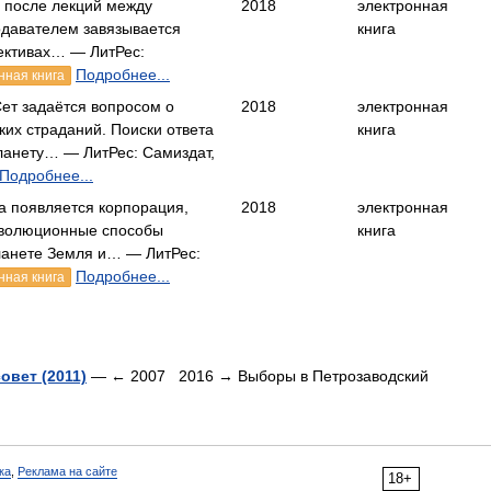
 после лекций между
2018
электронная
одавателем завязывается
книга
ективах… — ЛитРес:
Подробнее...
нная книга
ет задаётся вопросом о
2018
электронная
их страданий. Поиски ответа
книга
планету… — ЛитРес: Самиздат,
Подробнее...
а появляется корпорация,
2018
электронная
волюционные способы
книга
ланете Земля и… — ЛитРес:
Подробнее...
нная книга
вет (2011)
— ← 2007 2016 → Выборы в Петрозаводский
ка
,
Реклама на сайте
18+