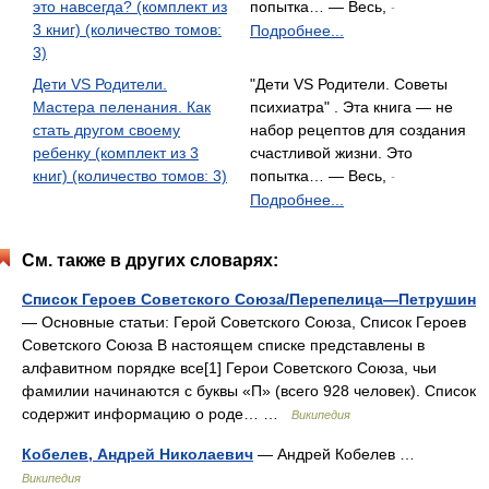
это навсегда? (комплект из
попытка… — Весь,
-
3 книг) (количество томов:
Подробнее...
3)
Дети VS Родители.
"Дети VS Родители. Советы
Мастера пеленания. Как
психиатра" . Эта книга — не
стать другом своему
набор рецептов для создания
ребенку (комплект из 3
счастливой жизни. Это
книг) (количество томов: 3)
попытка… — Весь,
-
Подробнее...
См. также в других словарях:
Список Героев Советского Союза/Перепелица—Петрушин
— Основные статьи: Герой Советского Союза, Список Героев
Советского Союза В настоящем списке представлены в
алфавитном порядке все[1] Герои Советского Союза, чьи
фамилии начинаются с буквы «П» (всего 928 человек). Список
содержит информацию о роде… …
Википедия
Кобелев, Андрей Николаевич
— Андрей Кобелев …
Википедия