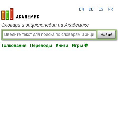
EN
DE
ES
FR
academic.ru
Словари и энциклопедии на Академике
Найти!
Толкования
Переводы
Книги
Игры ⚽