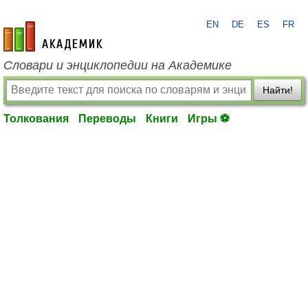
EN
DE
ES
FR
academic.ru
Словари и энциклопедии на Академике
Найти!
Толкования
Переводы
Книги
Игры ⚽