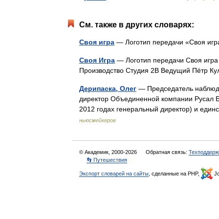
См. также в других словарях:
Своя игра
— Логотип передачи «Своя игр
Своя Игра
— Логотип передачи Своя игра
Производство Студия 2В Ведущий Пётр 
Дерипаска, Олег
— Председатель наблюда
директор Объединенной компании Русал Б
2012 годах генеральный директор) и ед
ньюсмейкеров
© Академик, 2000-2026
Обратная связь:
Техподдерж
👣 Путешествия
Экспорт словарей на сайты
, сделанные на PHP,
Jo