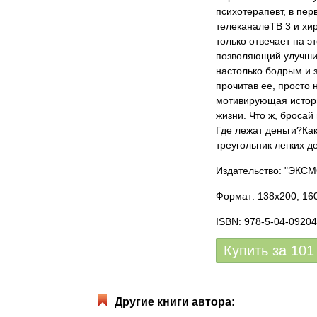
психотерапевт, в пер
телеканалеТВ 3 и хир
только отвечает на э
позволяющий улучши
настолько бодрым и 
прочитав ее, просто 
мотивирующая история
жизни. Что ж, бросай
Где лежат деньги?Как
треугольник легких д
Издательство: "ЭКСМ
Формат: 138x200, 160
ISBN: 978-5-04-09204
Купить за
101
Другие книги автора: