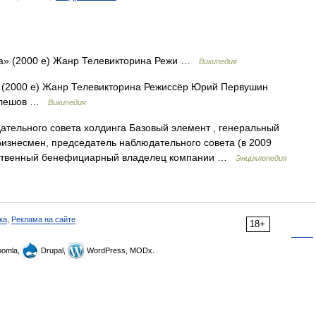
а» (2000 е) Жанр Телевикторина Режи …
Википедия
 (2000 е) Жанр Телевикторина Режиссёр Юрий Первушин
Кулешов …
Википедия
тельного совета холдинга Базовый элемент , генеральный
изнесмен, председатель наблюдательного совета (в 2009
инственный бенефициарный владелец компании …
Энциклопедия
ка
,
Реклама на сайте
18+
omla,
Drupal,
WordPress, MODx.