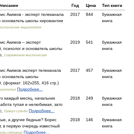
Описание
Год
Цена
Тип книги
ис Акимов - эксперт телеканала
2017
844
бумажная
 и основатель школы хиромантии
книга
истическая энциклопедия
ис Акимов – эксперт
2019
541
бумажная
й, психолог и основатель школы
книга
о,
Современная мистическая
ис Акимов эксперт телеканала
2017
457
бумажная
 и основатель школы
книга
(формат: 162x255, 416 стр.)
Подробнее...
иклопедия
то каждый месяц, начальник
2018
249
бумажная
 работа тупая и нелюбимая, зато
книга
с,
Подробнее...
Оракул судьбы
ые, а другие бедные? Борис
2018
146
бумажная
, в первую очередь известный
книга
Подробнее...
ьбы (обложка)