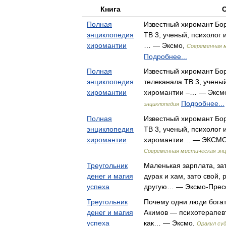
Книга
Полная
Известный хиромант Бор
энциклопедия
ТВ 3, ученый, психолог
хиромантии
… — Эксмо,
Современная м
Подробнее...
Полная
Известный хиромант Бор
энциклопедия
телеканала ТВ 3, учены
хиромантии
хиромантии –… — Эксм
Подробнее...
энциклопедия
Полная
Известный хиромант Бор
энциклопедия
ТВ 3, ученый, психолог
хиромантии
хиромантии… — ЭКСМО, 
Современная мистическая энц
Треугольник
Маленькая зарплата, за
денег и магия
дурак и хам, зато свой,
успеха
другую… — Эксмо-Прес
Треугольник
Почему одни люди богат
денег и магия
Акимов — психотерапевт
успеха
как… — Эксмо,
Оракул суд