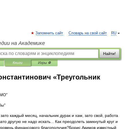
Запомнить сайт
Словарь на свой сайт
RU
едии на Академике
Найти!
Книги
Игры ⚽
онстантинович «Треугольник
СМО"
бы"
зато каждый месяц, начальник дурак и хам, зато свой, работа
ато другую не надо искать... Как преодолеть замкнутый круг и
уровень финансового благополучия?Борис Акимов известный