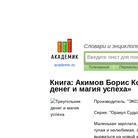
Словари и энциклоп
academic.ru
Толкования
Переводы
Книга:
Акимов Борис К
денег и магия успеха»
Производитель: "ЭК
Серия: "Оракул Судь
Маленькая зарплата, 
тупая и нелюбимая, з
вырваться на новый 