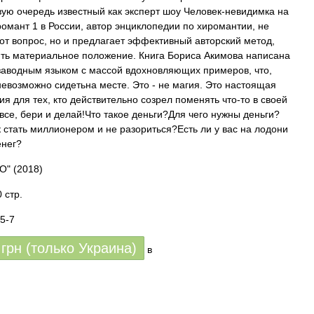
вую очередь известный как эксперт шоу Человек-невидимка на
омант 1 в России, автор энциклопедии по хиромантии, не
тот вопрос, но и предлагает эффективный авторский метод,
ть материальное положение. Книга Бориса Акимова написана
заводным языком с массой вдохновляющих примеров, что,
невозможно сидетьна месте. Это - не магия. Это настоящая
 для тех, кто действительно созрел поменять что-то в своей
 все, бери и делай!Что такое деньги?Для чего нужны деньги?
 стать миллионером и не разориться?Есть ли у вас на лодони
енег?
О"
(2018)
 стр.
5-7
грн (только Украина)
в