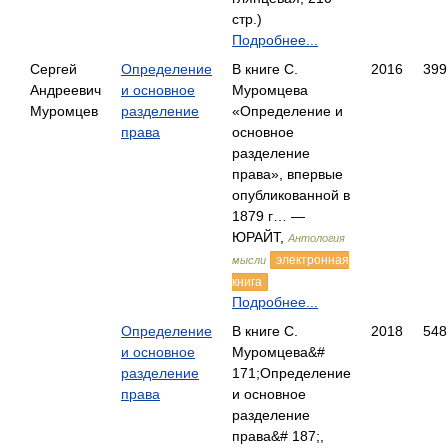
стр.)
Подробнее...
Сергей
Определение
В книге С.
2016
399
Андреевич
и основное
Муромцева
Муромцев
разделение
«Определение и
права
основное
разделение
права», впервые
опубликованной в
1879 г… —
ЮРАЙТ,
Антология
электронная
мысли
книга
Подробнее...
Определение
В книге С.
2018
548
и основное
Муромцева&#
разделение
171;Определение
права
и основное
разделение
права&# 187;,