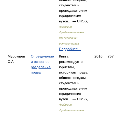
студентам и
преподавателям
юридических
вузов… — URSS,
Академия
фундаментальных
исследований:
история права
Подробнее...
Муромцев
Определение
Книга
2016
757
С.А.
и основное
рекомендуется
разделение
юристам,
права
историкам права,
обществоведам,
студентам и
преподавателям
юридических
вузов… — URSS,
Академия
фундаментальных