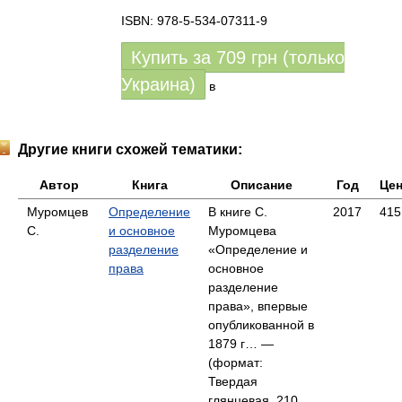
ISBN: 978-5-534-07311-9
Купить за
709
грн (только
Украина)
в
Другие книги схожей тематики:
Автор
Книга
Описание
Год
Це
Муромцев
Определение
В книге С.
2017
415
С.
и основное
Муромцева
разделение
«Определение и
права
основное
разделение
права», впервые
опубликованной в
1879 г… —
(формат:
Твердая
глянцевая, 210