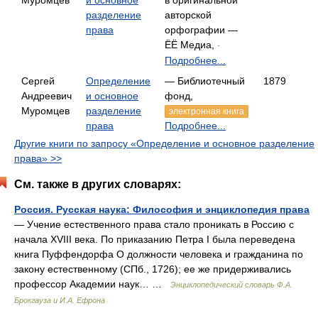
Муромцев
и основное
в оригинальной
разделение
авторской
права
орфографии —
ЁЁ Медиа,
-
Подробнее...
Сергей
Определение
— Библиотечный
1879
Андреевич
и основное
фонд,
Муромцев
разделение
электронная книга
права
Подробнее...
Другие книги по запросу «Определение и основное разделение
права» >>
См. также в других словарях:
Россия. Русская наука: Философия и энциклопедия права
— Учение естественного права стало проникать в Россию с
начала XVIII века. По приказанию Петра I была переведена
книга Пуффендорфа О должности человека и гражданина по
закону естественному (СПб., 1726); ее же придерживались
профессор Академии наук… …
Энциклопедический словарь Ф.А.
Брокгауза и И.А. Ефрона