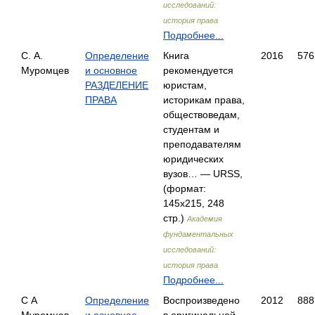
исследований:
история права
Подробнее...
С. А.
Определение
Книга
2016
576
Муромцев
и основное
рекомендуется
РАЗДЕЛЕНИЕ
юристам,
ПРАВА
историкам права,
обществоведам,
студентам и
преподавателям
юридических
вузов… — URSS,
(формат:
145x215, 248
стр.)
Академия
фундаментальных
исследований:
история права
Подробнее...
С А
Определение
Воспроизведено
2012
888