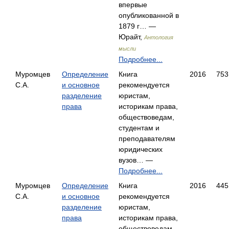
впервые
опубликованной в
1879 г… —
Юрайт,
Антология
мысли
Подробнее...
Муромцев
Определение
Книга
2016
753
С.А.
и основное
рекомендуется
разделение
юристам,
права
историкам права,
обществоведам,
студентам и
преподавателям
юридических
вузов… —
Подробнее...
Муромцев
Определение
Книга
2016
445
С.А.
и основное
рекомендуется
разделение
юристам,
права
историкам права,
обществоведам,