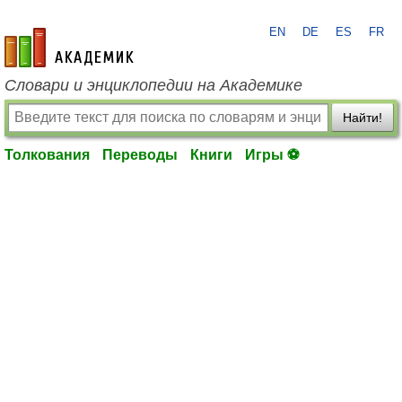
EN
DE
ES
FR
academic.ru
Словари и энциклопедии на Академике
Найти!
Толкования
Переводы
Книги
Игры ⚽