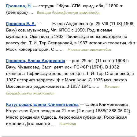
Грошева, Н.
— сотрудн. "Журн. СПб. юрид. общ." 1890 гг.
{Венгеров} …
Большая биографическая энциклопедия
Грошева Е. А.
— Елена Андреевна (р. 29 VIII (11 IX) 1908,
Баку) сов. музыковед. Чл. КПСС с 1950. Род. в семье
музыканта. Окончила в 1932 Тбилисскую консерваторию по
классу фп. Т. И. Тер Степановой, в 1937 историко теоретич. ф т
Моск. консерватории. С… …
Музыкальная энциклопедия
Грошева, Елена Андреевна
— род. 29 авг. (11 сент.) 1908 в
Баку. Музыковед. Засл. деят. иск. РСФСР (1974). В 1932
окончила Тифлисскую конс. по кл. ф п. Т. И. Тер Степановой, в
1937 историко теоретич. ф т Моск. конс. С 1935 муз. лектор
Всесоюзного радиокомитета. В 1937 1941… …
Большая
биографическая энциклопедия
Катульская, Елена Климентьевна
— Елена Климентьевна
Катульская Дата рождения 21 мая (2 июня) 1888(1888 06 02)
Место рождения Одесса, Херсонская губерния, Российская
империя Дата смерти …
Википедия