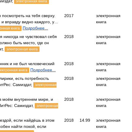
миздат,
электронная книга
ы посмотреть на тебя сверху.
2017
электронная
м и вправду видно каждого, у…
книга
Подробнее...
онная книга
я никогда не чувствовал себя
2018
электронная
олжно быть место, где он
книга
ат,
электронная книга
анник и не был человеческий
2018
электронная
Подробнее...
книга
ектронная книга
лирики, есть потребность
2018
электронная
итРес: Самиздат,
книга
электронная
в моём внутреннем мире, и
2018
электронная
 ЛитРес: Самиздат,
книга
электронная
ездой, если найдёшь в этом
2018
14.99
электронная
собен найти покой, если
книга