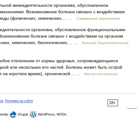
ной жизнедеятельности организма, обусловленное
енениями. Возникновение болезни связано с воздействием
среды (физических, химических,… …
Современная энциклопедия
деятельности организма, обусловленное функциональными
озникновение болезни связано с воздействием на организм
еских, химических, биологических,… …
Большой Энциклопедический
любое отклонение от нормы здоровья, сопровождающееся
ной или нескольких его частей. Болезнь может быть острой
я на короткое время), хронической… …
Научно-технический
ка
,
Реклама на сайте
18+
omla,
Drupal,
WordPress, MODx.