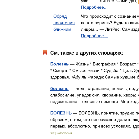
уже… — ЛитРес: Самиздат,
Подробнее...
Обряд
Что происходит с сознанием
прочтения
во что веришь? Будь то кни
ближним
лицом… — ЛитРес: Самизда
Подробнее...
См. также в других словарях:
Болезнь
— Жизнь * Биография * Возраст *
* Смерть * Смысл жизни * Судьба * Цель З
здоровья. •Абу ль Фарадж Самые худшие
болезнь
— Боль, страдание, немочь, неду
слабосилие, упадок сил, хворание, хворь; 
недомогание. Телесные немощи. Мор ходи
БОЛЕЗНЬ
— БОЛЕЗНЬ, понятие, трудно п
образом, в том, что невозможно делить лю
первых, абсолютно, при всех условиях, 
энциклопедия