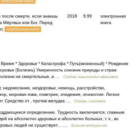
электронная книга
 после смерти, если знаешь
2018
9.99
электронная
га Мёртвых или Бог. Перед
книга
т,
электронная книга
 Время * Здоровье * Катастрофа * Путь(жизненный) * Рождение
доровье (Болезнь) Умеренность союзник природы и страж
 болезни не смертельные, а …
Сводная энциклопедия афоризмов
г, недомогание, нездоровье, немощь, расстройство,
мор, моровая язва, поветрие, эпидемия, эпизоотия. Легкое
т. Средство от , против желудка …
Словарь синонимов
оддающееся определению. Трудность заключается, главным
дей на абсолютно здоровых и абсолютно больных, т. к., во
здоровых людей не существует… …
Большая медицинская