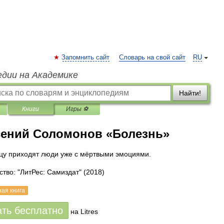
Запомнить сайт
Словарь на свой сайт
RU
едии на Академике
Найти!
Книги
Игры ⚽
ений Соломонов «Болезнь»
цу приходят люди уже с мёртвыми эмоциями.
ство: "ЛитРес: Самиздат"
(2018)
ная книга
ать бесплатно
на Litres