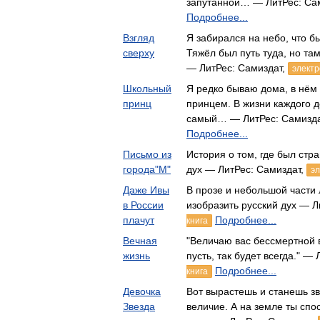
запутанной… — ЛитРес: Са
Подробнее...
Взгляд
Я забирался на небо, что б
сверху
Тяжёл был путь туда, но та
— ЛитРес: Самиздат,
электр
Школьный
Я редко бываю дома, в нём 
принц
принцем. В жизни каждого д
самый… — ЛитРес: Самизд
Подробнее...
Письмо из
История о том, где был стр
города"М"
дух — ЛитРес: Самиздат,
эл
Даже Ивы
В прозе и небольшой части 
в России
изобразить русский дух — Л
плачут
Подробнее...
книга
Вечная
"Величаю вас бессмертной 
жизнь
пусть, так будет всегда." —
Подробнее...
книга
Девочка
Вот вырастешь и станешь зв
Звезда
величие. А на земле ты спо