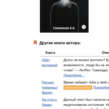
Другие книги автора:
Книга
Опи
Обет
Долго ли можно молчать? Бу
молчания
возможность, люди бы не зн
слово" — ЛитРес: Самиздат
Подробнее...
Письмо
Время заберёт тебя и твоё 
товарищу
Подробнее
электронная книга
Время
На пути к
Данный текст был написан 
Храму
медитативном состоянии. Н