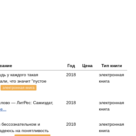
сание
Год
Цена
Тип книги
дь у каждого такая
2018
электронная
али, что значит "пустое
книга
,
электронная книга
слово — ЛитРес: Самиздат,
2018
электронная
...
книга
в бессознательном и
2018
электронная
адеюсь на понятливость
книга