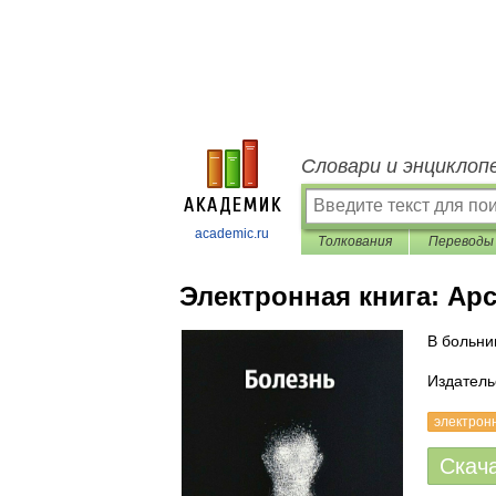
Словари и энциклоп
academic.ru
Толкования
Переводы
Электронная книга:
Арс
В больни
Издатель
электрон
Скач