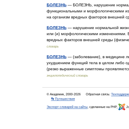
БОЛЕЗНЬ
— БОЛЕЗНЬ, нарушение нормаль
функциональными и морфологическими изм
на организм вредных факторов внешней 
БОЛЕЗНЬ
— нарушение нормальной жизне
или (и) морфологическими изменениями. В
вредных факторов внешней среды (физич
словарь
БОЛЕЗНЬ
— (заболевание), в медицине 
ухудшением функций тела в целом либо од
(резко выраженные симптомы проявляютс
энциклопедический словарь
© Академик, 2000-2026
Обратная связь:
Техподдерж
👣 Путешествия
Экспорт словарей на сайты
, сделанные на PHP,
Jo