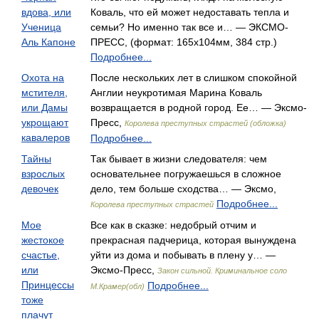
вдова, или
Коваль, что ей может недоставать тепла и
Ученица
семьи? Но именно так все и… — ЭКСМО-
Аль Капоне
ПРЕСС, (формат: 165x104мм, 384 стр.)
Подробнее...
Охота на
После нескольких лет в слишком спокойной
мстителя,
Англии неукротимая Марина Коваль
или Дамы
возвращается в родной город. Ее… — Эксмо-
укрощают
Пресс,
Королева преступных страстей (обложка)
кавалеров
Подробнее...
Тайны
Так бывает в жизни следователя: чем
взрослых
основательнее погружаешься в сложное
девочек
дело, тем больше сходства… — Эксмо,
Подробнее...
Королева преступных страстей
Мое
Все как в сказке: недобрый отчим и
жестокое
прекрасная падчерица, которая вынуждена
счастье,
уйти из дома и побывать в плену у… —
или
Эксмо-Пресс,
Закон сильной. Криминальное соло
Принцессы
Подробнее...
М.Крамер(обл)
тоже
плачут