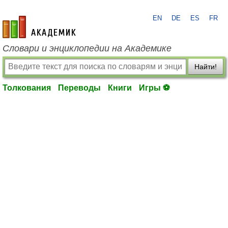
EN
DE
ES
FR
academic.ru
Словари и энциклопедии на Академике
Найти!
Толкования
Переводы
Книги
Игры ⚽