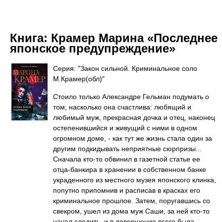
Книга:
Крамер Марина «Последнее
японское предупреждение»
Серия: "Закон сильной. Криминальное соло
М.Крамер(обл)"
Стоило только Александре Гельман подумать о
том, насколько она счастлива: любящий и
любимый муж, прекрасная дочка и отец, наконец
остепенившийся и живущий с ними в одном
огромном доме, - как тут же жизнь стала один за
другим подкидывать неприятные сюрпризы...
Сначала кто-то обвинил в газетной статье ее
отца-банкира в хранении в собственном банке
украденного из местного музея японского клинка,
попутно припомнив и расписав в красках его
криминальное прошлое. Затем, поругавшись со
свекром, ушел из дома муж Саши, за ней кто-то
начал следить, и в довершение всего была