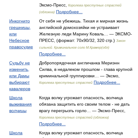
Эксмо-Пресс,
Королева преступных страстей
Подробнее...
(обложка)
Инкогнито
От себя не убежишь. Тихая и мирная жизнь
грешницы,
английской домохозяйки не устраивает
или
Железную леди Марину Коваль… — ЭКСМО-
Небесное
ПРЕСС, (формат: 70x90/32, 320 стр.)
Закон
правосудие
сильной. Криминальное соло М.Крамер(обл)
Подробнее...
Судьбу не
Добропорядочная англичанка Мериэнн
изменить,
Силва, в недалеком прошлом - глава крупной
или Дамы
криминальной группировки… — Эксмо,
выбирают
Подробнее...
Королева преступных страстей
кавалеров
Школа
Когда волку угрожает опасность, волчица
выживания
обязана защитить его своим телом - не дать
волчицы
врагу перегрызть горло… — Эксмо-Пресс,
Королева преступных страстей (обложка)
Подробнее...
Школа
Когда волку угрожает опасность, волчица