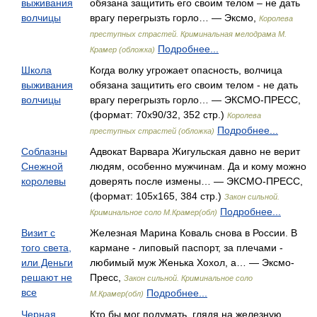
выживания
обязана защитить его своим телом – не дать
волчицы
врагу перегрызть горло… — Эксмо,
Королева
преступных страстей. Криминальная мелодрама М.
Подробнее...
Крамер (обложка)
Школа
Когда волку угрожает опасность, волчица
выживания
обязана защитить его своим телом - не дать
волчицы
врагу перегрызть горло… — ЭКСМО-ПРЕСС,
(формат: 70x90/32, 352 стр.)
Королева
Подробнее...
преступных страстей (обложка)
Соблазны
Адвокат Варвара Жигульская давно не верит
Снежной
людям, особенно мужчинам. Да и кому можно
королевы
доверять после измены… — ЭКСМО-ПРЕСС,
(формат: 105x165, 384 стр.)
Закон сильной.
Подробнее...
Криминальное соло М.Крамер(обл)
Визит с
Железная Марина Коваль снова в России. В
того света,
кармане - липовый паспорт, за плечами -
или Деньги
любимый муж Женька Хохол, а… — Эксмо-
решают не
Пресс,
Закон сильной. Криминальное соло
все
Подробнее...
М.Крамер(обл)
Черная
Кто бы мог подумать, глядя на железную