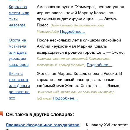
Королева
Амазонка за рулем "Хаммера", неприступная
мести, или
черная вдова - такой Марину Коваль по-
Уйти
прежнему видят окружающие… — Эксмо-
навсегда
Пресс,
Закон сильной. Криминальное соло
Подробнее...
М.Крамер(обл)
Охота на
После нескольких лет в слишком спокойной
мстителя,
Англии неукротимая Марина Коваль
или Дамы
возвращается в родной город. Ее… — Эксмо,
укрощают
Королева преступных страстей. Криминальная
кавалеров
Подробнее...
мелодрама М. Крамер (обложка)
Визит с
Железная Марина Коваль снова в России. В
того света,
кармане – липовый паспорт, за плечами –
или Деньги
любимый муж Женька Хохол, а… — Эксмо,
решают не
Закон сильной. Криминальное соло Марины Крамер
все
Подробнее...
(обложка)
См. также в других словарях:
Японское феодальное государство
— К началу XVI столетия