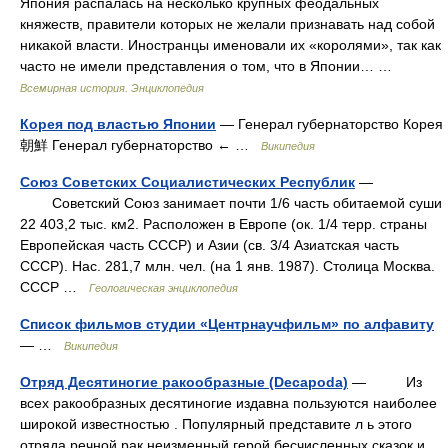
Япония распалась на несколько крупных феодальных
княжеств, правители которых не желали признавать над собой
никакой власти. Иностранцы именовали их «королями», так как
часто не имели представления о том, что в Японии… …
Всемирная история. Энциклопедия
Корея под властью Японии
— Генерал губернаторство Корея
朝鮮 Генерал губернаторство ← …
Википедия
Союз Советских Социалистических Республик
—
Cоветский Cоюз занимает почти 1/6 часть обитаемой суши
22 403,2 тыс. км2. Pасположен в Eвропе (ок. 1/4 терр. страны
Eвропейская часть CCCP) и Aзии (св. 3/4 Aзиатская часть
CCCP). Hac. 281,7 млн. чел. (на 1 янв. 1987). Cтолица Mосква.
CCCP …
Геологическая энциклопедия
Список фильмов студии «Центрнаучфильм» по алфавиту
— …
Википедия
Отряд Десятиногие ракообразные (Decapoda)
— Из
всех ракообразных десятиногие издавна пользуются наиболее
широкой известностью . Популярный представите л ь этого
отряда речной рак неизменный герой бесчисленных сказок и