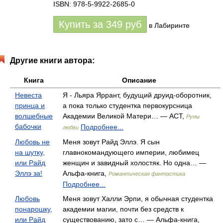
ISBN: 978-5-9922-2685-0
Купить за
349
руб
в Лабиринте
Другие книги автора:
Книга
Описание
Невеста
Я - Льяра Яррант, будущий друид-оборотник,
принца и
а пока только студентка первокурсница
волшебные
Академии Великой Матери… — АСТ,
Руны
бабочки
Подробнее...
любви
Любовь не
Меня зовут Райд Эллэ. Я сын
на шутку,
главнокомандующего империи, любимец
или Райд
женщин и завидный холостяк. Но одна… —
Эллэ за!
Альфа-книга,
Романтическая фантастика
Подробнее...
Любовь
Меня зовут Халли Эрпи, я обычная студентка
понарошку,
академии магии, почти без средств к
или Райд
существованию, зато с… — Альфа-книга,