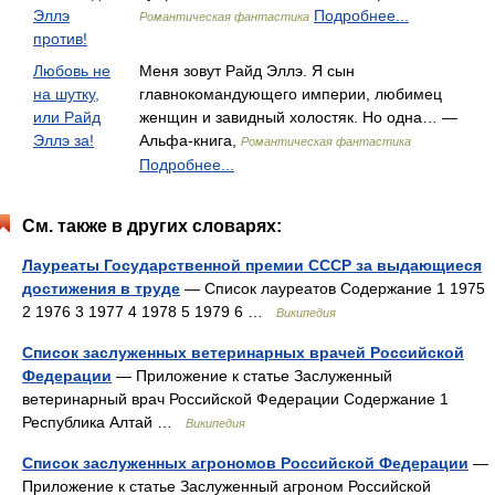
Эллэ
Подробнее...
Романтическая фантастика
против!
Любовь не
Меня зовут Райд Эллэ. Я сын
на шутку,
главнокомандующего империи, любимец
или Райд
женщин и завидный холостяк. Но одна… —
Эллэ за!
Альфа-книга,
Романтическая фантастика
Подробнее...
См. также в других словарях:
Лауреаты Государственной премии СССР за выдающиеся
достижения в труде
— Список лауреатов Содержание 1 1975
2 1976 3 1977 4 1978 5 1979 6 …
Википедия
Список заслуженных ветеринарных врачей Российской
Федерации
— Приложение к статье Заслуженный
ветеринарный врач Российской Федерации Содержание 1
Республика Алтай …
Википедия
Список заслуженных агрономов Российской Федерации
—
Приложение к статье Заслуженный агроном Российской