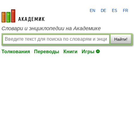
EN
DE
ES
FR
academic.ru
Словари и энциклопедии на Академике
Найти!
Толкования
Переводы
Книги
Игры ⚽