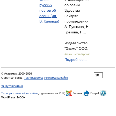
русских
об осени.
поэтов об
Здесь вы
осени (ил.
найдете
В. Канивца)
произведения
А. Пушкина, Н.
Грекова, П…
—
Издательство
"Эксмо" ООО,
Книги - мои друзья
Подробнее...
© Академик, 2000-2026
18+
Обратная связь:
Техподдержка
,
Реклама на сайте
👣 Путешествия
Экспорт словарей на сайты
, сделанные на PHP,
Joomla,
Drupal,
WordPress, MODx.