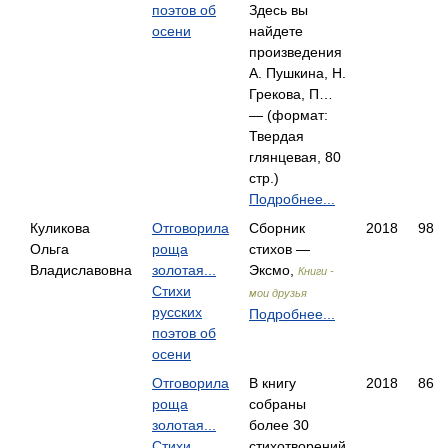
поэтов об
Здесь вы
осени
найдете
произведения
А. Пушкина, Н.
Грекова, П…
— (формат:
Твердая
глянцевая, 80
стр.)
Подробнее...
Куликова
Отговорила
Сборник
2018
98
Ольга
роща
стихов —
Владиславовна
золотая...
Эксмо,
Книги -
Стихи
мои друзья
русских
Подробнее...
поэтов об
осени
Отговорила
В книгу
2018
86
роща
собраны
золотая...
более 30
Стихи
стихотворений