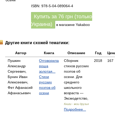
ISBN: 978-5-04-089064-4
Купить за
76
грн (только
Украина)
в магазине Yakaboo
Другие книги схожей тематики:
Автор
Книга
Описание
Год
Цен
Пушкин
Отговорила
Сборник
2018
167
Александр
роща
стихов русских
Сергеевич,
золотая...
поэтов об
Бунин Иван
Стихи
осени. Для
Алексеевич,
русских
среднего
Фет Афанасий
поэтов об
школьного
Афанасьевич
осени
возраста —
Эксмодетство,
Книги - мои друзья
Подробнее...