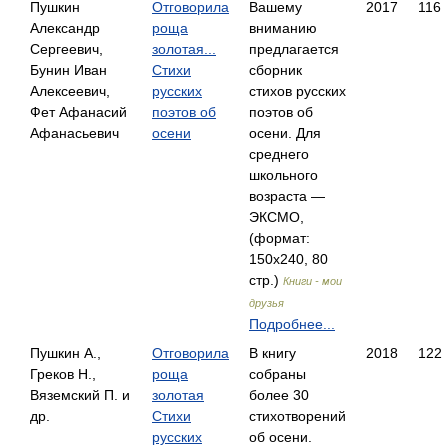
Пушкин
Отговорила
Вашему
2017
116
Александр
роща
вниманию
Сергеевич,
золотая...
предлагается
Бунин Иван
Стихи
сборник
Алексеевич,
русских
стихов русских
Фет Афанасий
поэтов об
поэтов об
Афанасьевич
осени
осени. Для
среднего
школьного
возраста —
ЭКСМО,
(формат:
150x240, 80
стр.)
Книги - мои
друзья
Подробнее...
Пушкин А.,
Отговорила
В книгу
2018
122
Греков Н.,
роща
собраны
Вяземский П. и
золотая
более 30
др.
Стихи
стихотворений
русских
об осени.