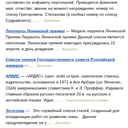
составлен по алфавиту персоналий. Приводятся фамилия,
имя, отчество; звание на момент награждения; номер по
списку Григоровича Степанова (в скобках номер по списку
Судравского);… …
Википедия
Лауреаты Ленинской премии
— Медаль лауреата Ленинской
Премии Лауреаты Ленинской премии Данный список является
неполным. Ленинская премия ежегодно присуждалась 22
апреля, в день рождения …
Википедия
Список членов Государственного совета Российской
империи
— …
Википедия
АРДИС
— «АРДИС» (греч. аrdis острие, наконечник стрелы),
издательство, основанное в 1971 в Анн Арборе (шт. Мичиган,
США) американскими славистами К. и Э. Проффер. Издавало
главным образом русских писателей 20 в. на русском и
английском языках. Идея… …
Энциклопедический словарь
Эстетики
— Это служебный список статей, созданный для
координации работ по развитию темы. Данное
предупреждение не у …
Википедия