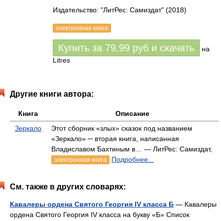
Издательство: "ЛитРес: Самиздат"
(2018)
электронная книга
Купить за
79.99
руб
и скачать
на
Litres
Другие книги автора:
Книга
Описание
Зеркало
Этот сборник «злых» сказок под названием
«Зеркало» ─ вторая книга, написанная
Владиславом Бахтиным в… — ЛитРес: Самиздат,
Подробнее...
электронная книга
См. также в других словарях:
Кавалеры ордена Святого Георгия IV класса Б
— Кавалеры
ордена Святого Георгия IV класса на букву «Б» Список