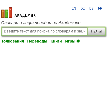
EN
DE
ES
FR
academic.ru
Словари и энциклопедии на Академике
Найти!
Толкования
Переводы
Книги
Игры ⚽