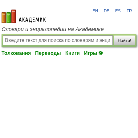
EN
DE
ES
FR
academic.ru
Словари и энциклопедии на Академике
Найти!
Толкования
Переводы
Книги
Игры ⚽