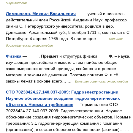
энциклопедия
Ломоносов, Михаил Васильевич
— — ученый и писатель,
действительный член Российской Академии Наук, профессор
химии С. Петербургского университета; родился в дер.
Денисовке, Архангельской губ., 8 ноября 1711 г., скончался в С.
Петербурге 4 апреля 1765 года. В настоящее… …
Большая
биографическая энциклопедия
Физика
— I. Предмет и структура физики Ф. – наука,
изучающая простейшие и вместе с тем наиболее общие
закономерности явлений природы, свойства и строение
материи и законы её движения. Поэтому понятия Ф. и сё
законы лежат в основе всего… …
Большая советская энциклопедия
СТО 70238424.27.140.037-2009: Гидроэлектростанции.
Научное обоснование создания гидроэнергетических
объектов. Нормы и требования
— Терминология СТО
70238424.27.140.037 2009: Гидроэлектростанции. Научное
обоснование создания гидроэнергетических объектов. Нормы и
требования: 3.1 гидрогенерирующая компания : Компания
(организация), в состав объектов собственности (активов)… …