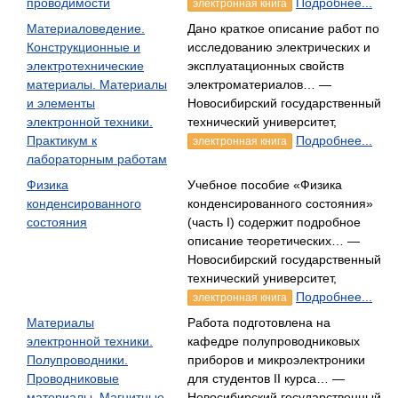
проводимости
Подробнее...
электронная книга
Материаловедение.
Дано краткое описание работ по
Конструкционные и
исследованию электрических и
электротехнические
эксплуатационных свойств
материалы. Материалы
электроматериалов… —
и элементы
Новосибирский государственный
электронной техники.
технический университет,
Практикум к
Подробнее...
электронная книга
лабораторным работам
Физика
Учебное пособие «Физика
конденсированного
конденсированного состояния»
состояния
(часть I) содержит подробное
описание теоретических… —
Новосибирский государственный
технический университет,
Подробнее...
электронная книга
Материалы
Работа подготовлена на
электронной техники.
кафедре полупроводниковых
Полупроводники.
приборов и микроэлектроники
Проводниковые
для студентов II курса… —
материалы. Магнитные
Новосибирский государственный