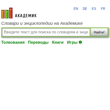
EN
DE
ES
FR
academic.ru
Словари и энциклопедии на Академике
Найти!
Толкования
Переводы
Книги
Игры ⚽