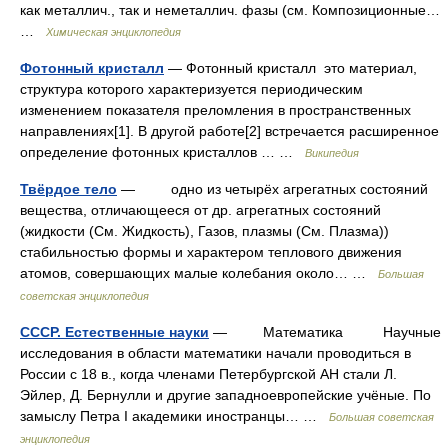
как металлич., так и неметаллич. фазы (см. Композиционные…
…
Химическая энциклопедия
Фотонный кристалл
— Фотонный кристалл это материал,
структура которого характеризуется периодическим
изменением показателя преломления в пространственных
направлениях[1]. В другой работе[2] встречается расширенное
определение фотонных кристаллов … …
Википедия
Твёрдое тело
— одно из четырёх агрегатных состояний
вещества, отличающееся от др. агрегатных состояний
(жидкости (См. Жидкость), Газов, плазмы (См. Плазма))
стабильностью формы и характером теплового движения
атомов, совершающих малые колебания около… …
Большая
советская энциклопедия
СССР. Естественные науки
— Математика Научные
исследования в области математики начали проводиться в
России с 18 в., когда членами Петербургской АН стали Л.
Эйлер, Д. Бернулли и другие западноевропейские учёные. По
замыслу Петра I академики иностранцы… …
Большая советская
энциклопедия