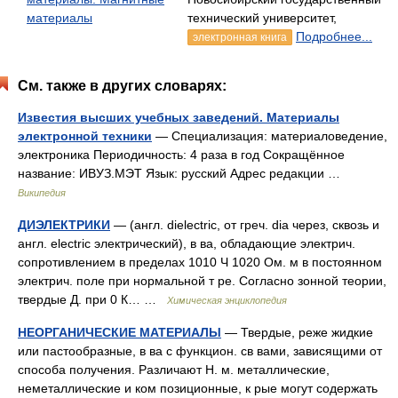
материалы
технический университет,
Подробнее...
электронная книга
См. также в других словарях:
Известия высших учебных заведений. Материалы
электронной техники
— Специализация: материаловедение,
электроника Периодичность: 4 раза в год Сокращённое
название: ИВУЗ.МЭТ Язык: русский Адрес редакции …
Википедия
ДИЭЛЕКТРИКИ
— (англ. dielectric, от греч. dia через, сквозь и
англ. electric электрический), в ва, обладающие электрич.
сопротивлением в пределах 1010 Ч 1020 Ом. м в постоянном
электрич. поле при нормальной т ре. Согласно зонной теории,
твердые Д. при 0 К… …
Химическая энциклопедия
НЕОРГАНИЧЕСКИЕ МАТЕРИАЛЫ
— Твердые, реже жидкие
или пастообразные, в ва с функцион. св вами, зависящими от
способа получения. Различают Н. м. металлические,
неметаллические и ком позиционные, к рые могут содержать