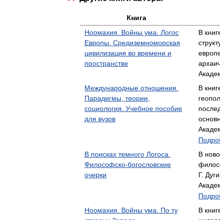
Книга
Ноомахия. Войны ума. Логос
В кни
Европы. Средиземноморская
структ
цивилизация во времени и
европ
пространстве
архаи
Акаде
Международные отношения.
В книг
Парадигмы, теории,
геопол
социология. Учебное пособие
после
для вузов
основ
Акаде
Подроб
В поисках темного Логоса.
В ново
Философско-богословские
филосо
очерки
Г. Ду
Акаде
Подроб
Ноомахия. Войны ума. По ту
В книг