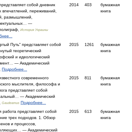
представляет собой дневник
2014
403
бумажная
х впечатлений, переживаний,
книга
й, размышлений,
лектуальных… —
полиграф,
История Украины
нее...
ртый Путь" представляет собой
2015
1261
бумажная
рнутый теоретический
книга
офский и идеологический
мент… — Академический
,
Подробнее...
известного современного
2015
811
бумажная
йского мыслителя, философа и
книга
ога представляет собой
нальный… — Академический
,
Подробнее...
Gaudeamus
я работа представляет собой
2015
613
бумажная
ние трех подходов. 1. Обзор
книга
енов и процессов,
еляющих… — Академический