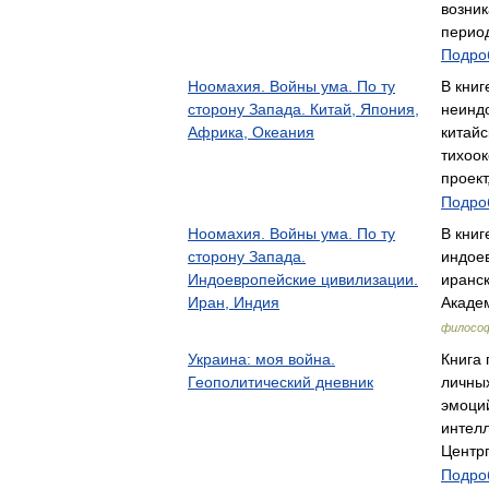
возни
перио
Подроб
Ноомахия. Войны ума. По ту
В кни
сторону Запада. Китай, Япония,
неинд
Африка, Океания
китайс
тихоо
проект
Подроб
Ноомахия. Войны ума. По ту
В книг
сторону Запада.
индое
Индоевропейские цивилизации.
иранск
Иран, Индия
Акаде
филосо
Украина: моя война.
Книга 
Геополитический дневник
личны
эмоци
интел
Центр
Подроб