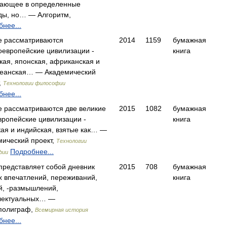
кающее в определенные
ды, но… — Алгоритм,
нее...
ге рассматриваются
2014
1159
бумажная
оевропейские цивилизации -
книга
кая, японская, африканская и
кеанская… — Академический
,
Технологии философии
нее...
е рассматриваются две великие
2015
1082
бумажная
вропейские цивилизации -
книга
ая и индийская, взятые как… —
мический проект,
Технологии
Подробнее...
фии
представляет собой дневник
2015
708
бумажная
х впечатлений, переживаний,
книга
й, -размышлений,
лектуальных… —
полиграф,
Всемирная история
нее...