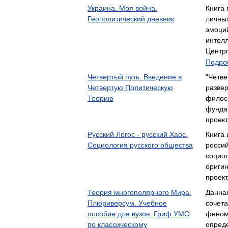
Украина. Моя война.
Книга 
Геополитический дневник
личны
эмоци
интел
Центр
Подроб
Четвертый путь. Введение в
"Четве
Четвертую Политическую
разве
Теорию
филос
фунда
проект
Русский Логос - русский Хаос.
Книга 
Социология русского общества
росси
социол
ориги
проект
Теория многополярного Мира.
Данна
Плюриверсум. Учебное
сочета
пособие для вузов. Гриф УМО
феном
по классическому
опред