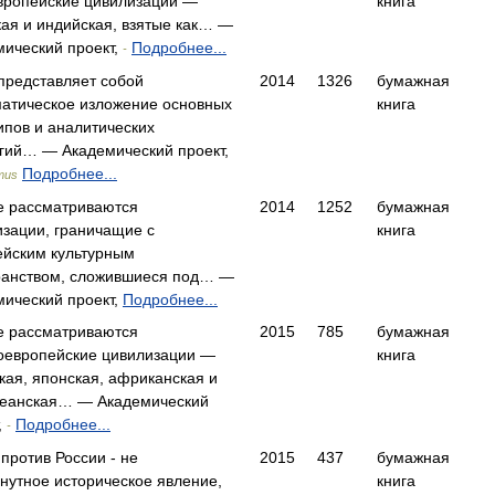
вропейские цивилизации —
книга
ая и индийская, взятые как… —
мический проект,
Подробнее...
-
представляет собой
2014
1326
бумажная
матическое изложение основных
книга
ипов и аналитических
егий… — Академический проект,
Подробнее...
mus
ге рассматриваются
2014
1252
бумажная
изации, граничащие с
книга
ейским культурным
ранством, сложившиеся под… —
мический проект,
Подробнее...
ге рассматриваются
2015
785
бумажная
оевропейские цивилизации —
книга
кая, японская, африканская и
кеанская… — Академический
,
Подробнее...
-
против России - не
2015
437
бумажная
нутное историческое явление,
книга