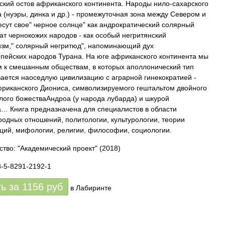
ский остов африканского континента. Народы нило-сахарского
а (нуэры, динка и др.) - промежуточная зона между Севером и
есут свое" черное солнце" как андрократический солярный
ат чернокожих народов - как особый негритянский
зм," солярный негритюд", напоминающий дух
пейских народов Турана. На юге африканского континента мы
 к смешанным обществам, в которых аполлонический тип
ается наоседлую цивилизацию с аграрной гинекократией -
риканского Диониса, символизируемого гештальтом двойного
лого божестваАндроа (у народа лубарда) и шкурой
… Книга предназначена для специалистов в области
одных отношений, политологии, культурологии, теории
ций, мифологии, религии, философии, социологии.
ство: "Академический проект"
(2018)
8-5-8291-2192-1
ть за
1156
руб
в Лабиринте