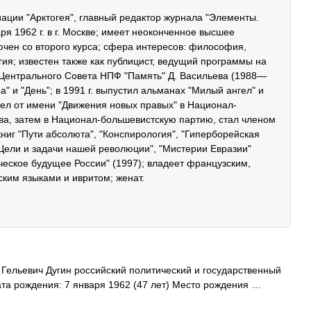
ации "Арктогея", главный редактор журнала "Элементы.
ря 1962 г. в г. Москве; имеет неоконченное высшее
чен со второго курса; сфера интересов: философия,
гия; известен также как публицист, ведущий программы на
 Центрального Совета НПФ "Память" Д. Васильева (1988—
ра" и "День"; в 1991 г. выпустил альманах "Милый ангел" и
шел от имени "Движения новых правых" в Национал-
а, затем в Национал-большевистскую партию, стал членом
книг "Пути абсолюта", "Конспирология", "Гиперборейская
"Цели и задачи нашей революции", "Мистерии Евразии"
ческое будущее России" (1997); владеет французским,
ским языками и ивритом; женат.
Гельевич Дугин российский политический и государственный
Дата рождения: 7 января 1962 (47 лет) Место рождения …