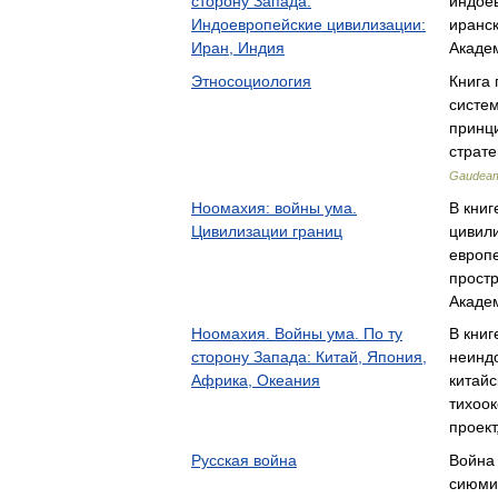
сторону Запада.
индое
Индоевропейские цивилизации:
иранск
Иран, Индия
Акаде
Этносоциология
Книга 
систе
принц
страт
Gaudea
Ноомахия: войны ума.
В кни
Цивилизации границ
цивил
европ
прост
Акаде
Ноомахия. Войны ума. По ту
В кни
сторону Запада: Китай, Япония,
неинд
Африка, Океания
китайс
тихоо
проект
Русская война
Война 
сиюми