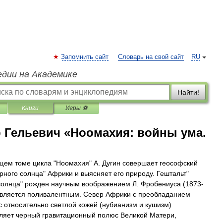
Запомнить сайт
Словарь на свой сайт
RU
едии на Академике
Найти!
Книги
Игры ⚽
 Гельевич «Ноомахия: войны ума.
щем томе цикла "Ноомахия" А. Дугин совершает геософский
ерного солнца" Африки и выясняет его природу. Гештальт"
солнца" рожден научным воображением Л. Фробениуса (1873-
является поливалентным. Север Африки с преобладанием
с относительно светлой кожей (нубианизм и кушизм)
ляет черный гравитационный полюс Великой Матери,