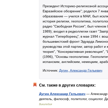
Президент Историко-религиозной ассоци
Евразийское обозрение"; родился 7 янва
образование — учился в МАИ, был исклю
история религии, геополитика, политоло
радио "Свободная Россия"; был членом
1989); входил в редколлегии газет "Завт
журнал "Гипербореец"; в мае 1994 г. во
большевистский фронт Эдуарда Лимонов
руководства этой партии; автор работ и 
теория", "Консервативная революция", 
(1996), "Основы геополитики. Геополити
испанским, английским, немецким, араб
Источник:
Дугин, Александр Гельевич
См. также в других словарях:
Дугин Александр Гельевич
— Александр 
деятель, философ, политолог, социолог. 
Википедия