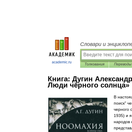
Словари и энциклоп
academic.ru
Толкования
Переводы
Книга:
Дугин Александр
Люди чёрного солнца»
В настоя
поиск" ч
черного 
1935) и 
народов 
представ