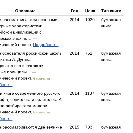
Описание
Год
Цена
Тип книги
ге рассматриваются основные
2014
1020
бумажная
урные характеристики
книга
ейской цивилизации с
ческих эпох по… —
мический проект,
Подробнее...
е основателя российской школы
2014
761
бумажная
итики А. Дугина
книга
довательно излагаются
ные принципы… —
мический проект,
Gaudeamus
нее...
й книге современного русского
2014
1137
бумажная
фа, социолога и политолога А.
книга
гина разбираются модели… —
мический проект,
Gaudeamus
нее...
е рассматриваются две великие
2015
733
бумажная