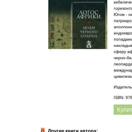
кибеличе
горизонт
Югом - н
патриарх
аполлони
индоевро
попадаем
накладыв
сферу аф
черно-бе
леопарда
междунар
цивилиза
Издатель
ISBN: 97
Купи
Другие книги автора: