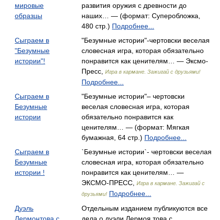
мировые
развития оружия с древности до
образцы
наших… — (формат: Суперобложка,
480 стр.)
Подробнее...
Сыграем в
"Безумные истории"-чертовски веселая
"Безумные
словесная игра, которая обязательно
истории"!
понравится как ценителям… — Эксмо-
Пресс,
Игра в кармане. Зажигай с друзьями!
Подробнее...
Сыграем в
"Безумные истории"– чертовски
Безумные
веселая словесная игра, которая
истории
обязательно понравится как
ценителям… — (формат: Мягкая
бумажная, 64 стр.)
Подробнее...
Сыграем в
`Безумные истории`- чертовски веселая
Безумные
словесная игра, которая обязательно
истории !
понравится как ценителям… —
ЭКСМО-ПРЕСС,
Игра в кармане. Зажигай с
Подробнее...
друзьями!
Дуэль
Отдельным изданием публикуются все
Лермонтова с
дела о дуэли Лермоя това с