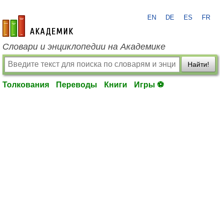
EN
DE
ES
FR
academic.ru
Словари и энциклопедии на Академике
Найти!
Толкования
Переводы
Книги
Игры ⚽