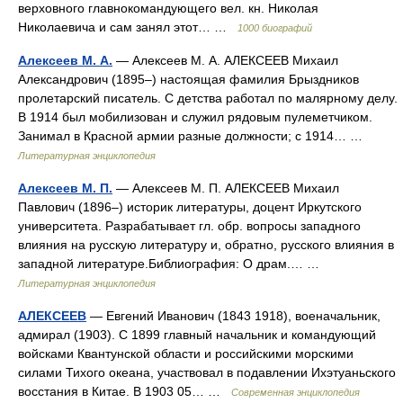
верховного главнокомандующего вел. кн. Николая
Николаевича и сам занял этот… …
1000 биографий
Алексеев М. А.
— Алексеев М. А. АЛЕКСЕЕВ Михаил
Александрович (1895–) настоящая фамилия Брыздников
пролетарский писатель. С детства работал по малярному делу.
В 1914 был мобилизован и служил рядовым пулеметчиком.
Занимал в Красной армии разные должности; с 1914… …
Литературная энциклопедия
Алексеев М. П.
— Алексеев М. П. АЛЕКСЕЕВ Михаил
Павлович (1896–) историк литературы, доцент Иркутского
университета. Разрабатывает гл. обр. вопросы западного
влияния на русскую литературу и, обратно, русского влияния в
западной литературе.Библиография: О драм.… …
Литературная энциклопедия
АЛЕКСЕЕВ
— Евгений Иванович (1843 1918), военачальник,
адмирал (1903). С 1899 главный начальник и командующий
войсками Квантунской области и российскими морскими
силами Тихого океана, участвовал в подавлении Ихэтуаньского
восстания в Китае. В 1903 05… …
Современная энциклопедия