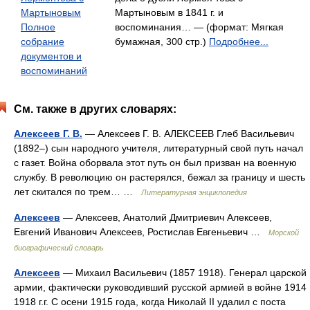
Мартыновым
Мартыновым в 1841 г. и
Полное
воспоминания… — (формат: Мягкая
собрание
бумажная, 300 стр.)
Подробнее...
документов и
воспоминаний
См. также в других словарях:
Алексеев Г. В.
— Алексеев Г. В. АЛЕКСЕЕВ Глеб Васильевич
(1892–) сын народного учителя, литературный свой путь начал
с газет. Война оборвала этот путь он был призван на военную
службу. В революцию он растерялся, бежал за границу и шесть
лет скитался по трем… …
Литературная энциклопедия
Алексеев
— Алексеев, Анатолий Дмитриевич Алексеев,
Евгений Иванович Алексеев, Ростислав Евгеньевич …
Морской
биографический словарь
Алексеев
— Михаил Васильевич (1857 1918). Генерал царской
армии, фактически руководивший русской армией в войне 1914
1918 г.г. С осени 1915 года, когда Николай II удалил с поста