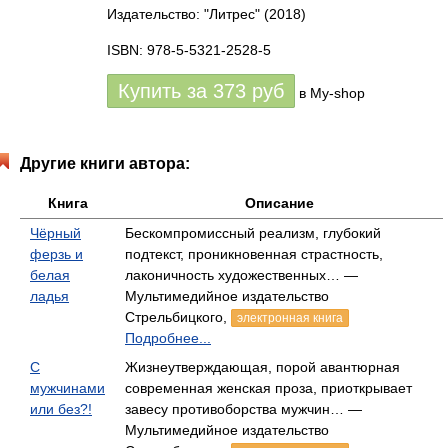
Издательство: "Литрес"
(2018)
ISBN: 978-5-5321-2528-5
Купить за
373
руб
в My-shop
Другие книги автора:
Книга
Описание
Чёрный
Бескомпромиссный реализм, глубокий
ферзь и
подтекст, проникновенная страстность,
белая
лаконичность художественных… —
ладья
Мультимедийное издательство
Стрельбицкого,
электронная книга
Подробнее...
С
Жизнеутверждающая, порой авантюрная
мужчинами
современная женская проза, приоткрывает
или без?!
завесу противоборства мужчин… —
Мультимедийное издательство