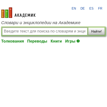
EN
DE
ES
FR
academic.ru
Словари и энциклопедии на Академике
Найти!
Толкования
Переводы
Книги
Игры ⚽