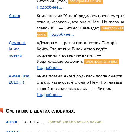
Стрельбицкого,
электронная книга
Подробнее...
Ангел
Книга поэзии "Ангел" родилась после смерти
отца и, казалось , что она о Нём. Но глава за
главой и… — ЛитРес: Самиздат,
электронная
Подробнее...
книга
Демарш.
«Демарш» – третья книга поэзии Тамары
Книга
Кейта-Станкевич. В ней автор ведёт
поэзии
искренний и доверительный… —
Издательские решения,
электронная книга
Подробнее...
Ангел (изд.
Книга поэзии`Ангел`родилась после смерти
2018 г. )
отца и, казалось, что она о Нём. Но главаза
главой и вырисовывалась… — Литрес,
Подробнее...
См. также в других словарях:
ангел
— ангел, а …
Русский орфографический словарь