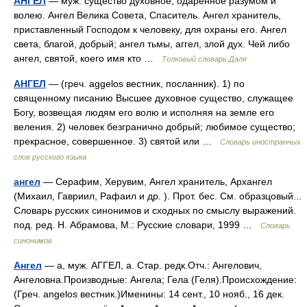
АНГЕЛ
— муж. существо духовное, одаренное разумом и
волею. Ангел Велика Совета, Спаситель. Ангел хранитель,
приставленный Господом к человеку, для охраны его. Ангел
света, благой, добрый; ангел тьмы, аггел, злой дух. Чей либо
ангел, святой, коего имя кто …
Толковый словарь Даля
АНГЕЛ
— (греч. aggelos вестник, посланник). 1) по
священному писанию Высшее духовное существо, служащее
Богу, возвещая людям его волю и исполняя на земле его
веления. 2) человек безгранично добрый; любимое существо;
прекрасное, совершенное. 3) святой или …
Словарь иностранных
слов русского языка
ангел
— Серафим, Херувим, Ангел хранитель, Архангел
(Михаил, Гавриил, Рафаил и др. ). Прот. бес. См. образцовый...
Словарь русских синонимов и сходных по смыслу выражений.
под. ред. Н. Абрамова, М.: Русские словари, 1999 …
Словарь
синонимов
Ангел
— а, муж. АГГЕЛ, а. Стар. редк.Отч.: Ангелович,
Ангеловна.Производные: Ангела; Гела (Геля).Происхождение:
(Греч. angelos вестник.)Именины: 14 сент., 10 нояб., 16 дек.