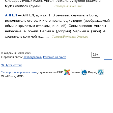
Словарь личных имён. Ангел , Анхель, Анджело (заимств.,
муж.) «ангел» (румын.,… …
Словарь личных имен
АНГЕЛ
— АНГЕЛ, а, муж. 1. В религии: служитель Бога,
исполнитель его воли и его посланец к людям (изображаемый
обычно крылатым отроком, юношей). Сонм ангелов. Ангелы
небесные. А. божий. Белый а. (добрый). Чёрный а. (злой). А.
хранитель кого чей н.… …
Толковый словарь Ожегова
© Академик, 2000-2026
18+
Обратная связь:
Техподдержка
,
Реклама на сайте
👣 Путешествия
Экспорт словарей на сайты
, сделанные на PHP,
Joomla,
Drupal,
WordPress, MODx.